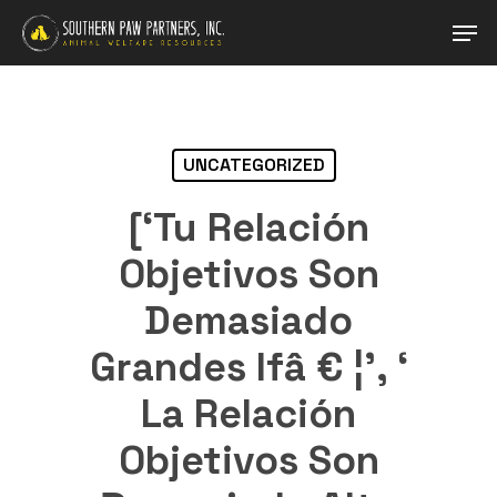
Skip
Men
to
main
Close
content
Menu
UNCATEGORIZED
[‘Tu Relación
Objetivos Son
Demasiado
Grandes Ifâ € ¦’, ‘
La Relación
Objetivos Son