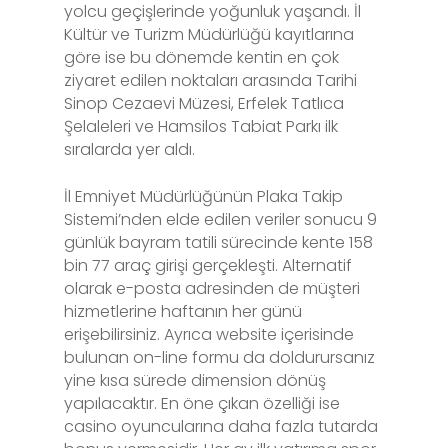
yolcu geçişlerinde yoğunluk yaşandı. İl
Kültür ve Turizm Müdürlüğü kayıtlarına
göre ise bu dönemde kentin en çok
ziyaret edilen noktaları arasında Tarihi
Sinop Cezaevi Müzesi, Erfelek Tatlıca
Şelaleleri ve Hamsilos Tabiat Parkı ilk
sıralarda yer aldı.
İl Emniyet Müdürlüğünün Plaka Takip
Sistemi’nden elde edilen veriler sonucu 9
günlük bayram tatili sürecinde kente 158
bin 77 araç girişi gerçekleşti. Alternatif
olarak e-posta adresinden de müşteri
hizmetlerine haftanın her günü
erişebilirsiniz. Ayrıca website içerisinde
bulunan on-line formu da doldurursanız
yine kısa sürede dimension dönüş
yapılacaktır. En öne çıkan özelliği ise
casino oyuncularına daha fazla tutarda