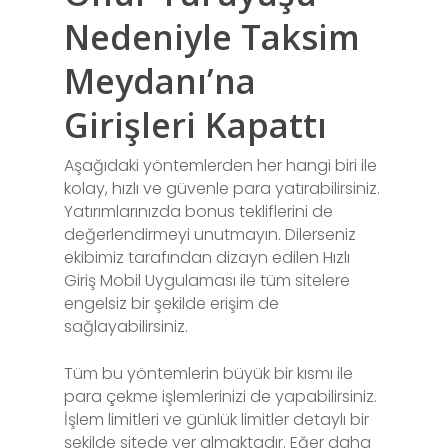
Nedeniyle Taksim
Meydanı’na
Girişleri Kapattı
Aşağıdaki yöntemlerden her hangi biri ile
kolay, hızlı ve güvenle para yatırabilirsiniz.
Yatırımlarınızda bonus tekliflerini de
değerlendirmeyi unutmayın. Dilerseniz
ekibimiz tarafından dizayn edilen Hızlı
Giriş Mobil Uygulaması ile tüm sitelere
engelsiz bir şekilde erişim de
sağlayabilirsiniz.
Tüm bu yöntemlerin büyük bir kısmı ile
para çekme işlemlerinizi de yapabilirsiniz.
İşlem limitleri ve günlük limitler detaylı bir
şekilde sitede yer almaktadır. Eğer daha