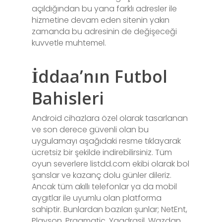
açıldığından bu yana farklı adresler ile
hizmetine devam eden sitenin yakın
zamanda bu adresinin de değişeceği
kuvvetle muhtemel.
İddaa’nın Futbol
Bahisleri
Android cihazlara özel olarak tasarlanan
ve son derece güvenli olan bu
uygulamayı aşağıdaki resme tıklayarak
ücretsiz bir şekilde indirebilirsiniz. Tüm
oyun severlere listdd.com ekibi olarak bol
şanslar ve kazanç dolu günler dileriz.
Ancak tüm akıllı telefonlar ya da mobil
aygıtlar ile uyumlu olan platforma
sahiptir. Bunlardan bazıları şunlar; NetEnt,
Playson, Pragmatic, Yggdrasil, Wazdan,