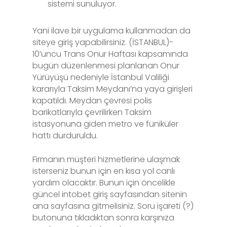
sistemi sunuluyor.
Yani ilave bir uygulama kullanmadan da
siteye giriş yapabilirsiniz. (İSTANBUL)-
10’uncu Trans Onur Haftası kapsamında
bugün düzenlenmesi planlanan Onur
Yürüyüşü nedeniyle İstanbul Valiliği
kararıyla Taksim Meydanı’na yaya girişleri
kapatıldı. Meydan çevresi polis
barikatlarıyla çevrilirken Taksim
istasyonuna giden metro ve füniküler
hattı durduruldu.
Firmanın müşteri hizmetlerine ulaşmak
isterseniz bunun için en kısa yol canlı
yardım olacaktır. Bunun için öncelikle
güncel intobet giriş sayfasından sitenin
ana sayfasına gitmelisiniz. Soru işareti (?)
butonuna tıkladıktan sonra karşınıza