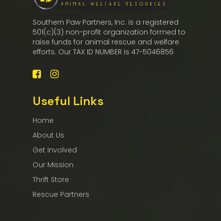
Southern Paw Partners, Inc. is a registered
501(c)(3) non-profit organization formed to
raise funds for animal rescue and welfare
efforts. Our TAX ID NUMBER is 47-5046856
Useful Links
Home
About Us
Get Involved
Our Mission
Thrift Store
Rescue Partners