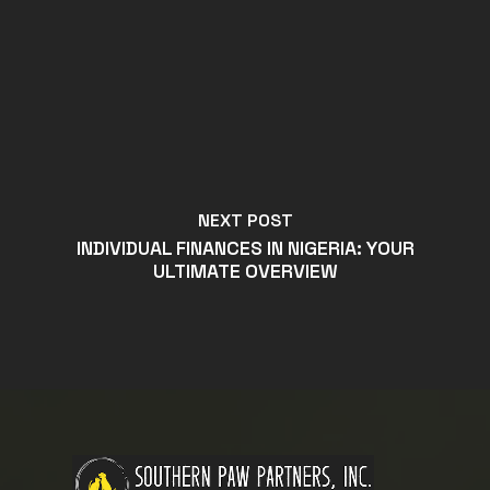
NEXT POST
INDIVIDUAL FINANCES IN NIGERIA: YOUR
ULTIMATE OVERVIEW