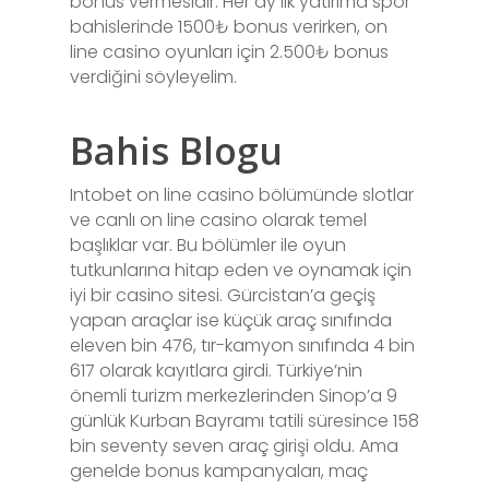
bonus vermesidir. Her ay ilk yatırıma spor
bahislerinde 1500₺ bonus verirken, on
line casino oyunları için 2.500₺ bonus
verdiğini söyleyelim.
Bahis Blogu
Intobet on line casino bölümünde slotlar
ve canlı on line casino olarak temel
başlıklar var. Bu bölümler ile oyun
tutkunlarına hitap eden ve oynamak için
iyi bir casino sitesi. Gürcistan’a geçiş
yapan araçlar ise küçük araç sınıfında
eleven bin 476, tır-kamyon sınıfında 4 bin
617 olarak kayıtlara girdi. Türkiye’nin
önemli turizm merkezlerinden Sinop’a 9
günlük Kurban Bayramı tatili süresince 158
bin seventy seven araç girişi oldu. Ama
genelde bonus kampanyaları, maç