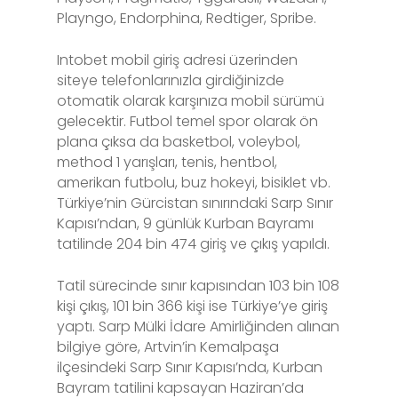
Playngo, Endorphina, Redtiger, Spribe.
Intobet mobil giriş adresi üzerinden
siteye telefonlarınızla girdiğinizde
otomatik olarak karşınıza mobil sürümü
gelecektir. Futbol temel spor olarak ön
plana çıksa da basketbol, voleybol,
method 1 yarışları, tenis, hentbol,
amerikan futbolu, buz hokeyi, bisiklet vb.
Türkiye’nin Gürcistan sınırındaki Sarp Sınır
Kapısı’ndan, 9 günlük Kurban Bayramı
tatilinde 204 bin 474 giriş ve çıkış yapıldı.
Tatil sürecinde sınır kapısından 103 bin 108
kişi çıkış, 101 bin 366 kişi ise Türkiye’ye giriş
yaptı. Sarp Mülki İdare Amirliğinden alınan
bilgiye göre, Artvin’in Kemalpaşa
ilçesindeki Sarp Sınır Kapısı’nda, Kurban
Bayram tatilini kapsayan Haziran’da