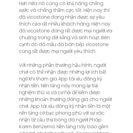
Hơn nữa nó cũng có khả năng chống
xước và chống thấm cực tốt. Hiện nay thì
đá vicostone đang nhận được sự yêu
thích của rất nhiều khách hàng. Hiện nay
đá vicostone đang rất được mọi người ưa
chuộng trong đời sống và sinh hoạt. Bên
cạnh đó đã mẫu đá bàn bếp vicostone
cũng rất được mọi người yêu thích.
Với những phần thưởng hậu hĩnh, người
chơi có thể nhận được những lợi ích bất
ngờ khi tham gia App tài xỉu đăng ký
nhận tiền. Nền tảng này mang lại trải
nghiệm thú vị và cơ hội để kiếm được
những khoản thưởng đáng giá cho người
chơi. App tài xỉu đăng ký nhận tiền là một
nền tảng cờ bạc phong phú với sự xác
nhận từ cầu thủ bóng đá người Pháp
Karim Benzema. Nền tảng này bao gồm