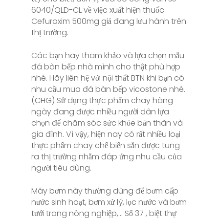
6040/QLD-CL về việc xuất hiện thuốc
Cefuroxim 500mg giả đang lưu hành trên
thị trường.
Các bạn hãy tham khảo và lựa chọn mẫu
đá bàn bếp nhà mình cho thật phù hợp
nhé. Hãy liên hệ với nội thất BTN khi bạn có
nhu cầu mua đá bàn bếp vicostone nhé.
(CHG) Sử dụng thực phẩm chay hàng
ngày đang được nhiều người dân lựa
chọn để chăm sóc sức khỏe bản thân và
gia đình. Vì vậy, hiện nay có rất nhiều loại
thực phẩm chay chế biến sẵn được tung
ra thị trường nhằm đáp ứng nhu cầu của
người tiêu dùng.
Máy bơm này thường dùng để bơm cấp
nước sinh hoạt, bơm xử lý, lọc nước và bơm
tưới trong nông nghiệp,… Số 37 , biệt thự