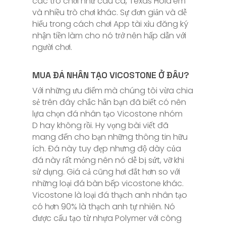
các trò chơi như câu cá, Texas Hold’em
và nhiều trò chơi khác. Sự đơn giản và dễ
hiểu trong cách chơi App tài xỉu đăng ký
nhận tiền làm cho nó trở nên hấp dẫn với
người chơi.
MUA ĐÁ NHÂN TẠO VICOSTONE Ở ĐÂU?
Với những ưu điểm mà chúng tôi vừa chia
sẻ trên đây chắc hẳn bạn đã biết có nên
lựa chọn đá nhân tạo Vicostone nhóm
D hay không rồi. Hy vọng bài viết đã
mang đến cho bạn những thông tin hữu
ích. Đá này tuy đẹp nhưng độ dày của
đá này rất mỏng nên nó dễ bị sứt, vỡ khi
sử dụng. Giá cả cũng hơi đắt hơn so với
những loại đá bàn bếp vicostone khác.
Vicostone là loại đá thạch anh nhân tạo
có hơn 90% là thạch anh tự nhiên. Nó
được cấu tạo từ nhựa Polymer với công