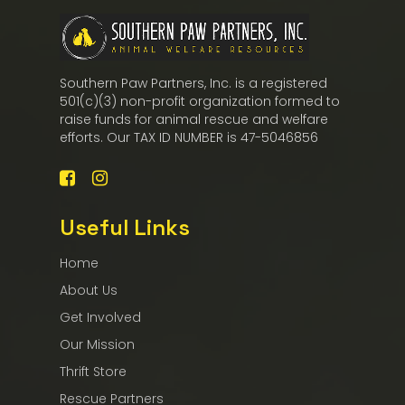
Southern Paw Partners, Inc. is a registered
501(c)(3) non-profit organization formed to
raise funds for animal rescue and welfare
efforts. Our TAX ID NUMBER is 47-5046856
Useful Links
Home
About Us
Get Involved
Our Mission
Thrift Store
Rescue Partners