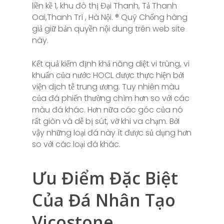
liền kề 1, khu đô thị Đại Thanh, Tả Thanh
Oai,Thanh Trì , Hà Nội. ® Quỹ Chống hàng
giả giữ bản quyền nội dung trên web site
này.
Kết quả kiểm định khả năng diệt vi trùng, vi
khuẩn của nước HOCL được thực hiện bởi
viện dịch tễ trung ương. Tuy nhiên màu
của đá phiến thường chìm hơn so với các
màu đá khác. Hơn nữa các góc của nó
rất giòn và dễ bị sút, vỡ khi va chạm. Bởi
vậy những loại đá này ít được sủ dụng hơn
so với các loại đá khác.
Ưu Điểm Đặc Biệt
Của Đá Nhân Tạo
Vicostone