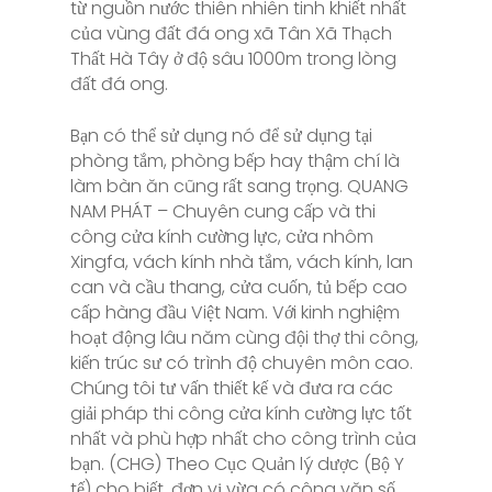
từ nguồn nước thiên nhiên tinh khiết nhất
của vùng đất đá ong xã Tân Xã Thạch
Thất Hà Tây ở độ sâu 1000m trong lòng
đất đá ong.
Bạn có thể sử dụng nó để sử dụng tại
phòng tắm, phòng bếp hay thậm chí là
làm bàn ăn cũng rất sang trọng. QUANG
NAM PHÁT – Chuyên cung cấp và thi
công cửa kính cường lực, cửa nhôm
Xingfa, vách kính nhà tắm, vách kính, lan
can và cầu thang, cửa cuốn, tủ bếp cao
cấp hàng đầu Việt Nam. Với kinh nghiệm
hoạt động lâu năm cùng đội thợ thi công,
kiến trúc sư có trình độ chuyên môn cao.
Chúng tôi tư vấn thiết kế và đưa ra các
giải pháp thi công cửa kính cường lực tốt
nhất và phù hợp nhất cho công trình của
bạn. (CHG) Theo Cục Quản lý dược (Bộ Y
tế) cho biết, đơn vị vừa có công văn số