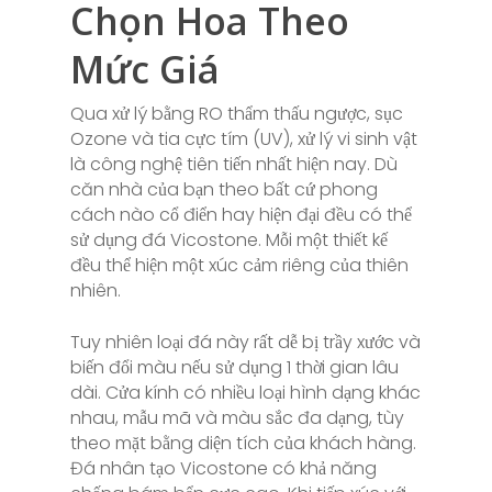
Chọn Hoa Theo
Mức Giá
Qua xử lý bằng RO thẩm thấu ngược, sục
Ozone và tia cực tím (UV), xử lý vi sinh vật
là công nghệ tiên tiến nhất hiện nay. Dù
căn nhà của bạn theo bất cứ phong
cách nào cổ điển hay hiện đại đều có thể
sử dụng đá Vicostone. Mỗi một thiết kế
đều thể hiện một xúc cảm riêng của thiên
nhiên.
Tuy nhiên loại đá này rất dễ bị trầy xước và
biến đổi màu nếu sử dụng 1 thời gian lâu
dài. Cửa kính có nhiều loại hình dạng khác
nhau, mẫu mã và màu sắc đa dạng, tùy
theo mặt bằng diện tích của khách hàng.
Đá nhân tạo Vicostone có khả năng