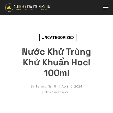
Skip
Men
to
main
content
UNCATEGORIZED
Nước Khử Trùng
Khử Khuẩn Hocl
100ml
By
Teresa Smith
April 15, 2024
No Comments