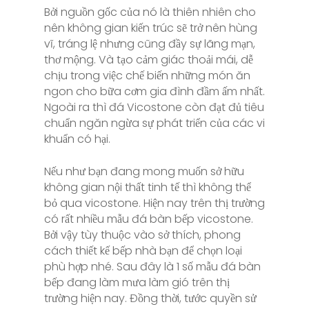
Bởi nguồn gốc của nó là thiên nhiên cho
nên không gian kiến trúc sẽ trở nên hùng
vĩ, tráng lệ nhưng cũng đầy sự lãng mạn,
thơ mộng. Và tạo cảm giác thoải mái, dễ
chịu trong việc chế biến những món ăn
ngon cho bữa cơm gia đình đầm ấm nhất.
Ngoài ra thì đá Vicostone còn đạt đủ tiêu
chuẩn ngăn ngừa sự phát triển của các vi
khuẩn có hại.
Nếu như bạn đang mong muốn sở hữu
không gian nội thất tinh tế thì không thể
bỏ qua vicostone. Hiện nay trên thị trường
có rất nhiều mẫu đá bàn bếp vicostone.
Bởi vậy tùy thuộc vào sở thích, phong
cách thiết kế bếp nhà bạn để chọn loại
phù hợp nhé. Sau đây là 1 số mẫu đá bàn
bếp đang làm mưa làm gió trên thị
trường hiện nay. Đồng thời, tước quyền sử