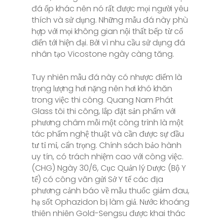
đá ốp khác nên nó rất được mọi người yêu
thích và sử dụng. Những mẫu đá này phù
hợp với mọi không gian nội thất bếp từ cổ
điển tới hiện đại. Bởi vì nhu cầu sử dụng đá
nhân tạo Vicostone ngày càng tăng.
Tuy nhiên mẫu đá này có nhược điểm là
trọng lượng hơi nặng nên hơi khó khăn
trong việc thi công. Quang Nam Phát
Glass tôi thi công, lắp đặt sản phẩm với
phương châm mỗi một công trình là một
tác phẩm nghệ thuật và cần được sự đầu
tư tỉ mỉ, cẩn trọng. Chính sách bảo hành
uy tín, có trách nhiệm cao với công việc.
(CHG) Ngày 30/6, Cục Quản lý Dược (Bộ Y
tế) có công văn gửi Sở Y tế các địa
phương cảnh báo về mẫu thuốc giảm đau,
hạ sốt Ophazidon bị làm giả. Nước khoáng
thiên nhiên Gold-Sengsu được khai thác