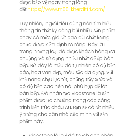
được bảo vệ ngay trong lòng
đất.
https://www.m88-kherditfri.com/
Tuy nhiên, người tiêu dùng nên tìm hiểu
thông tin thật kỹ càng bởi nhiều sản phẩm
chay có mức giá rất cao dù chất lượng
chưa được kiểm định rõ ràng. Đây là 1
trong những loại đá được khách hàng ưa
chuộng và sử dụng nhiều nhất để ốp bàn
bếp. Bởi đây là mẫu đá tự nhiên có độ bền
cáo, hoa văn đẹp, màu sắc đa dạng. Với
khả năng chịu lực tốt, chống trầy xước và
có độ bền cao nên nó phù hợp để lát
bàn bếp. Đá nhân tạo vicostone là sản
phẩm được ưa chuộng trong các công
trình kiến trúc châu Âu. Bạn sẽ có rất nhiều
ý tưởng cho căn nhà của mình với sản
phẩm này.
Vicostone là loại đá thạch anh nhân