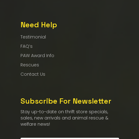
Need Help
Testimonial
FAQ’s
PAW Award Info
Rescues
Contact Us
Subscribe For Newsletter
Stay up-to-date on thrift store specials,
sales, new arrivals and animal rescue &
welfare news!