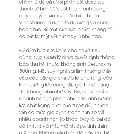
chính là độ bền. Với phần cốt được tạo
thành từ hơn 90% cốt thạch anh cùng
dây chuyền sản xuất đặc biệt thì đá
Vicostone đã đạt đến độ cứng vô cùng
hoàn hảo. Bề mặt của sản phẩm không hề
có bất kỳ một vết nứt hay lỗ nhỏ nào.
Để đảm bảo sức khỏe cho người tiêu
dùng, Cục Quản lý dược quyết định thông
báo thu hồi thuốc kháng sinh Cefuroxim
500mg. Một suy nghĩ sai lầm thường thấy
của các bậc gia chủ đó là cho rằng cửa
kính cường lực càng đắt giá thì sẽ càng
tốt. Không phải như vậy…Bởi, có rất nhiều
doanh nghiệp phân phối cửa kính cường
lực chất lượng đảm bảo tuyệt đối, nhưng
vẫn có mức giá cạnh tranh hơn so với
nhiều doanh nghiệp khác. Đay là loại đá
có thiết kế và mẫu mã rất đẹp, tính thẩm
mỹ cao. Những mẫu bàn đá này có thể