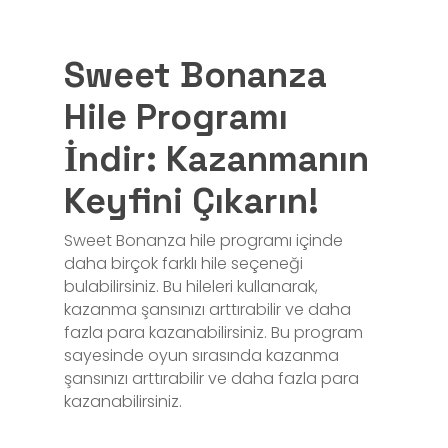
Sweet Bonanza
Hile Programı
İndir: Kazanmanın
Keyfini Çıkarın!
Sweet Bonanza hile programı içinde
daha birçok farklı hile seçeneği
bulabilirsiniz. Bu hileleri kullanarak,
kazanma şansınızı arttırabilir ve daha
fazla para kazanabilirsiniz. Bu program
sayesinde oyun sırasında kazanma
şansınızı arttırabilir ve daha fazla para
kazanabilirsiniz.