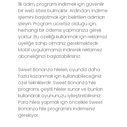
İlk adım, programı indirmek için güvenilir
bir web sitesi bulmaktır. Ardından, indirme
işlemini başlatmak için belirtilen adımları
izleyin. Program ücretsiz olduğu için,
herhangi bir ödeme yapmanıza gerek
yoktur. Bu özelliği kullanmak için reklamsız
üyeliğe sahip olmanız gerekmektedir.
Mobil uygulamamızı indirerek reklamsız
aboneliğinizi başlatabilirsiniz.
Sweet Bonanza hileleri, oyunda daha
fazla kazanmak için kullanabileceğiniz
özel tekniklerdir. Sweet Bonanza hile
programı, çeşitli hileler sunar ve bunları
kullanarak oyununuzu iyileştirebilirsiniz.
Para hilesi yapmak için öncelikle Sweet
Bonanza hile programını indirmeniz
gerekiyor.