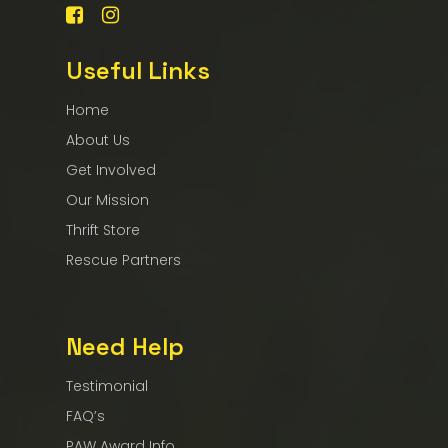
Useful Links
Home
About Us
Get Involved
Our Mission
Thrift Store
Rescue Partners
Need Help
Testimonial
FAQ’s
PAW Award Info