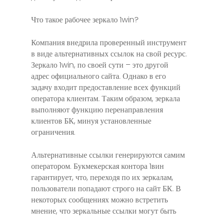
Что такое рабочее зеркало 1win?
Компания внедрила проверенный инструмент
в виде альтернативных ссылок на свой ресурс.
Зеркало 1win, по своей сути – это другой
адрес официального сайта. Однако в его
задачу входит предоставление всех функций
оператора клиентам. Таким образом, зеркала
выполняют функцию перенаправления
клиентов БК, минуя установленные
ограничения.
Альтернативные ссылки генерируются самим
оператором. Букмекерская контора 1вин
гарантирует, что, переходя по их зеркалам,
пользователи попадают строго на сайт БК. В
некоторых сообщениях можно встретить
мнение, что зеркальные ссылки могут быть