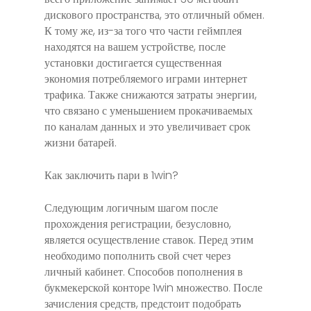
дискового пространства, это отличный обмен.
К тому же, из-за того что части геймплея
находятся на вашем устройстве, после
установки достигается существенная
экономия потребляемого играми интернет
трафика. Также снижаются затраты энергии,
что связано с уменьшением прокачиваемых
по каналам данных и это увеличивает срок
жизни батарей.
Как заключить пари в 1win?
Следующим логичным шагом после
прохождения регистрации, безусловно,
является осуществление ставок. Перед этим
необходимо пополнить свой счет через
личный кабинет. Способов пополнения в
букмекерской конторе 1win множество. После
зачисления средств, предстоит подобрать