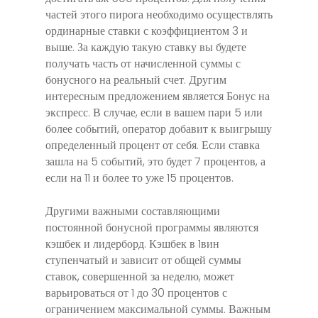
частей этого пирога необходимо осуществлять
ординарные ставки с коэффициентом 3 и
выше. За каждую такую ставку вы будете
получать часть от начисленной суммы с
бонусного на реальный счет. Другим
интересным предложением является Бонус на
экспресс. В случае, если в вашем пари 5 или
более событий, оператор добавит к выигрышу
определенный процент от себя. Если ставка
зашла на 5 событий, это будет 7 процентов, а
если на 11 и более то уже 15 процентов.
Другими важными составляющими
постоянной бонусной программы являются
кэшбек и лидерборд. Кэшбек в 1вин
ступенчатый и зависит от общей суммы
ставок, совершенной за неделю, может
варьироваться от 1 до 30 процентов с
ограничением максимальной суммы. Важным