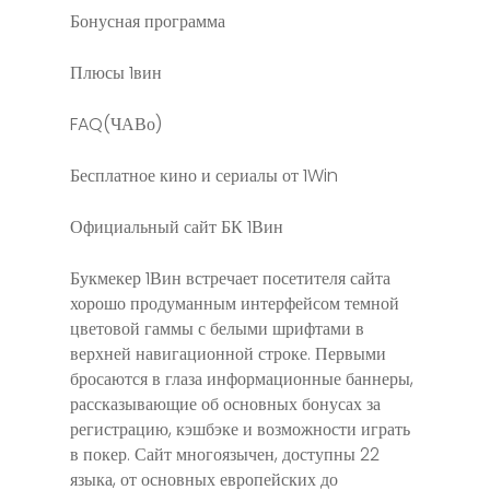
Бонусная программа
Плюсы 1вин
FAQ(ЧАВо)
Бесплатное кино и сериалы от 1Win
Официальный сайт БК 1Вин
Букмекер 1Вин встречает посетителя сайта
хорошо продуманным интерфейсом темной
цветовой гаммы с белыми шрифтами в
верхней навигационной строке. Первыми
бросаются в глаза информационные баннеры,
рассказывающие об основных бонусах за
регистрацию, кэшбэке и возможности играть
в покер. Сайт многоязычен, доступны 22
языка, от основных европейских до