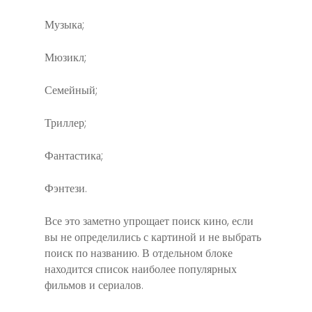
Музыка;
Мюзикл;
Семейный;
Триллер;
Фантастика;
Фэнтези.
Все это заметно упрощает поиск кино, если
вы не определились с картиной и не выбрать
поиск по названию. В отдельном блоке
находится список наиболее популярных
фильмов и сериалов.