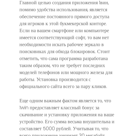
Главной целью создания приложения 1вин,
помимо удобства использования, является
обеспечение постоянного прямого доступа
для игроков к этой букмекерской конторе.
Если на вашем смартфоне или компьютере
имеется соответствующий софт, то вам нет
необходимости искать рабочее зеркало в
поисковиках для обхода блокировок. Стоит
отметить, что сама программа разработана
таким образом, что не требует последних
моделей телефонов или мощного железа для
работы. Установка производится с
официального сайта всего за пару кликов.
Еще одним важным фактом является то, что
1win предоставляет классный бонус за
скачивание и установку приложения на ваше
устройство. Его сумма весьма внушительна и
составляет 5000 рублей. Учитывая то, что
всего приложение занимает 30 мегабайт