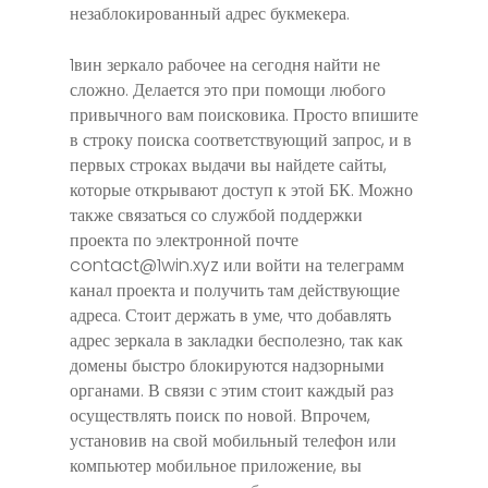
незаблокированный адрес букмекера.
1вин зеркало рабочее на сегодня найти не
сложно. Делается это при помощи любого
привычного вам поисковика. Просто впишите
в строку поиска соответствующий запрос, и в
первых строках выдачи вы найдете сайты,
которые открывают доступ к этой БК. Можно
также связаться со службой поддержки
проекта по электронной почте
contact@1win.xyz
или войти на телеграмм
канал проекта и получить там действующие
адреса. Стоит держать в уме, что добавлять
адрес зеркала в закладки бесполезно, так как
домены быстро блокируются надзорными
органами. В связи с этим стоит каждый раз
осуществлять поиск по новой. Впрочем,
установив на свой мобильный телефон или
компьютер мобильное приложение, вы