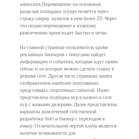
азиатских.Перемещение по основным
разделам площадки осуществляется через
строку сверху, пунктов в нем более 20. Через
эти опции перемещение к нужному
развлечению происходит быстро и четко.
На главной странице пользователь кроме
рекламных баннеров с бонусами найдет
информацию о событиях, которые идут прямо
сейчас и на которые можно сделать ставку в
режиме Live. Другая часть страницы занята
отображением наиболее популярных
предстоящих спортивных событий. Ниже
представлена подборка игр в казино и Live
игр с живыми дилерами. Далее представлены
варианты развлечений собственной
разработки 1win и баннер с переходом в
покер. Отличительной чертой клуба является
наличие возможности для