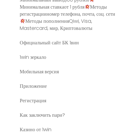
Минимальная ставкаот 1 рубля
Методы
регистрацииномер телефона, почта, соц. сети
Методы пополненияQiwi, Visa,
Mastercard, мир, Криптовалюты
Официальный сайт БК 1вин
1win зеркало
Мобильная версия
Приложение
Регистрация
Как заключить пари?
Казино от 1win