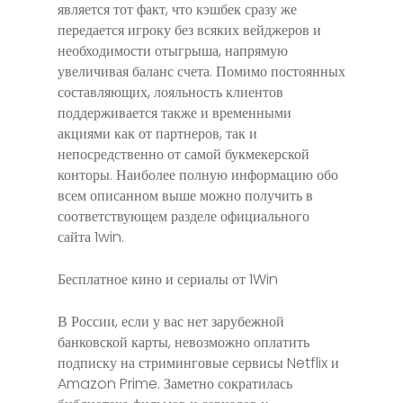
является тот факт, что кэшбек сразу же
передается игроку без всяких вейджеров и
необходимости отыгрыша, напрямую
увеличивая баланс счета. Помимо постоянных
составляющих, лояльность клиентов
поддерживается также и временными
акциями как от партнеров, так и
непосредственно от самой букмекерской
конторы. Наиболее полную информацию обо
всем описанном выше можно получить в
соответствующем разделе официального
сайта 1win.
Бесплатное кино и сериалы от 1Win
В России, если у вас нет зарубежной
банковской карты, невозможно оплатить
подписку на стриминговые сервисы Netflix и
Amazon Prime. Заметно сократилась