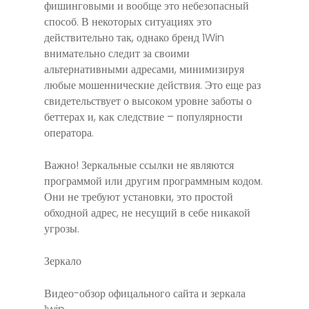
фишинговыми и вообще это небезопасный
способ. В некоторых ситуациях это
действительно так, однако бренд 1Win
внимательно следит за своими
альтернативными адресами, минимизируя
любые мошеннические действия. Это еще раз
свидетельствует о высоком уровне заботы о
беттерах и, как следствие – популярности
оператора.
Важно! Зеркальные ссылки не являются
программой или другим программным кодом.
Они не требуют установки, это простой
обходной адрес, не несущий в себе никакой
угрозы.
Зеркало
Видео-обзор офицального сайта и зеркала