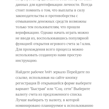
данных для идентификации личности. Всегда
стоит помнить о том, что выплаты в силу
законодательства и противоборства с
отмыванием денежных средств возможны
только тем пользователям, что прошли
верификацию. Однако начать играть можно
не вводя их, воспользовавшись популярной
функцией открытия игрового счета за 1 клик.
Для прохождения всего процесса можно
использовать созданную нами простую
инструкцию.
Найдите рабочее 1win зеркало Перейдите по
ссылке, использовав на сайте кнопку
регистрация В открывшейся форме выберите
вариант “Быстрая” или “Соц. сети” Выберите
валюту счета из предложенного списка.
Лучше выбирать ту валюту, в которой
номинировано планируемое к использованию