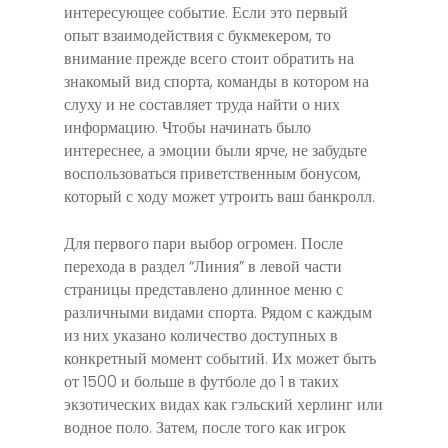
интересующее событие. Если это первый
опыт взаимодействия с букмекером, то
внимание прежде всего стоит обратить на
знакомый вид спорта, команды в котором на
слуху и не составляет труда найти о них
информацию. Чтобы начинать было
интереснее, а эмоции были ярче, не забудьте
воспользоваться приветственным бонусом,
который с ходу может утроить ваш банкролл.
Для первого пари выбор огромен. После
перехода в раздел “Линия” в левой части
страницы представлено длинное меню с
различными видами спорта. Рядом с каждым
из них указано количество доступных в
конкретный момент событий. Их может быть
от 1500 и больше в футболе до 1 в таких
экзотических видах как гэльский херлинг или
водное поло. Затем, после того как игрок