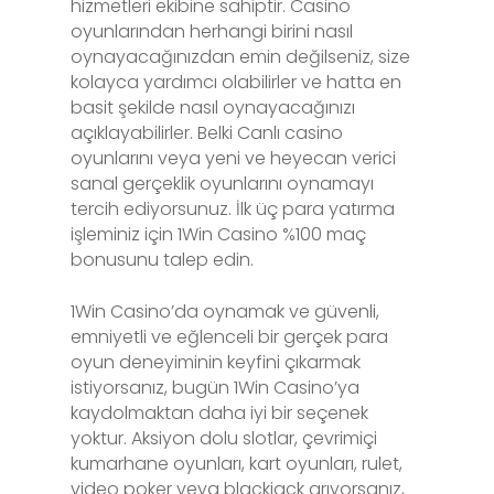
hizmetleri ekibine sahiptir. Casino
oyunlarından herhangi birini nasıl
oynayacağınızdan emin değilseniz, size
kolayca yardımcı olabilirler ve hatta en
basit şekilde nasıl oynayacağınızı
açıklayabilirler. Belki Canlı casino
oyunlarını veya yeni ve heyecan verici
sanal gerçeklik oyunlarını oynamayı
tercih ediyorsunuz. İlk üç para yatırma
işleminiz için 1Win Casino %100 maç
bonusunu talep edin.
1Win Casino’da oynamak ve güvenli,
emniyetli ve eğlenceli bir gerçek para
oyun deneyiminin keyfini çıkarmak
istiyorsanız, bugün 1Win Casino’ya
kaydolmaktan daha iyi bir seçenek
yoktur. Aksiyon dolu slotlar, çevrimiçi
kumarhane oyunları, kart oyunları, rulet,
video poker veya blackjack arıyorsanız,