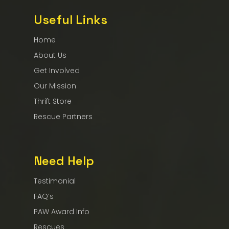
Useful Links
Home
About Us
Get Involved
Our Mission
Thrift Store
Rescue Partners
Need Help
Testimonial
FAQ’s
PAW Award Info
Rescues