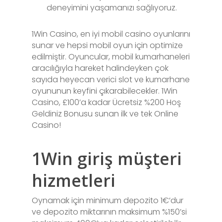
deneyimini yaşamanızı sağlıyoruz.
1Win Casino, en iyi mobil casino oyunlarını
sunar ve hepsi mobil oyun için optimize
edilmiştir. Oyuncular, mobil kumarhaneleri
aracılığıyla hareket halindeyken çok
sayıda heyecan verici slot ve kumarhane
oyununun keyfini çıkarabilecekler. 1Win
Casino, £100’a kadar Ücretsiz %200 Hoş
Geldiniz Bonusu sunan ilk ve tek Online
Casino!
1Win giriş müşteri
hizmetleri
Oynamak için minimum depozito 1€’dur
ve depozito miktarının maksimum %150’si