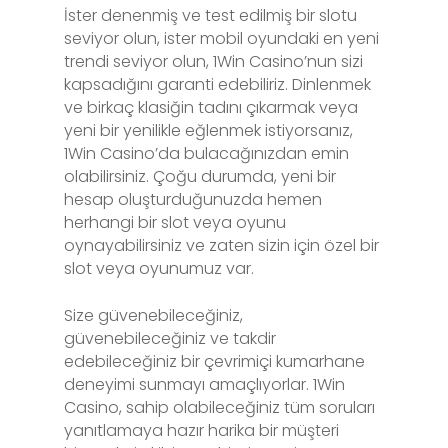
İster denenmiş ve test edilmiş bir slotu
seviyor olun, ister mobil oyundaki en yeni
trendi seviyor olun, 1Win Casino’nun sizi
kapsadığını garanti edebiliriz. Dinlenmek
ve birkaç klasiğin tadını çıkarmak veya
yeni bir yenilikle eğlenmek istiyorsanız,
1Win Casino’da bulacağınızdan emin
olabilirsiniz. Çoğu durumda, yeni bir
hesap oluşturduğunuzda hemen
herhangi bir slot veya oyunu
oynayabilirsiniz ve zaten sizin için özel bir
slot veya oyunumuz var.
Size güvenebileceğiniz,
güvenebileceğiniz ve takdir
edebileceğiniz bir çevrimiçi kumarhane
deneyimi sunmayı amaçlıyorlar. 1Win
Casino, sahip olabileceğiniz tüm soruları
yanıtlamaya hazır harika bir müşteri