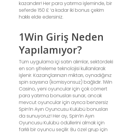
kazandırır! Her para yatırma işleminde, bir
seferde 150 £ ‘a kadar iki bonus çekim
hakkı elde edersiniz.
1Win Giriş Neden
Yapılamıyor?
Tüm uygulama içi satın alımlar, sektördeki
en son şifreleme teknolojisi kullanılarak
işlenir. Kazançlarınızın miktarı, oynadığınız
spin sayısına (komisyonsuz) bağlıdır. 1Win
Casino, yeni oyuncular için çok cömert
para yatırma bonusları sunar, ancak
mevcut oyuncular için ayrıca benzersiz
Spin’in Ayın Oyuncusu Kulübü bonusları
da sunuyoruz! Her ay, Spin’in Ayın
Oyuncusu Kulübü ödüllerini almak için
farklı bir oyuncu seçilir. Bu özel grup için