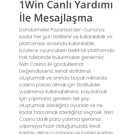
1Win Canlı Yardımı
İle Mesajlaşma
Döndürmeler Pazartesi’den Cuma’ya
kadar her gün tetiklenir ve kullanılabilir ve
platformlar arasında kullanılabilir,
böylece oyuncuların belirli bir platformda
hak talebinde bulunmaları gerekmez.
1Win Casino ile gördüklerinizi
beğendiyseniz, kendi slotlarınızı
oluşturmak ve anında büyük miktarda
casino parası almak için SlotBuilder
yazılımımızı kullanabilirsiniz. Kaydolmak
için yapmanız gereken tek şey,
oluşturmak istediğiniz oyunları ve ne
kadar harcamak istediğinizi seçmek. 1Win
Casino’da ilk para yatırma işleminizi
yapmaya hazır olduğunuzda, kredi
kartları, dijital cüzdanlar ve banka kartları