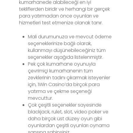
kumarhanede alabileceği en iyi
tekliflerden biridir ve herhangi bir gerçek
para yatırmadan önce oyunları ve
hizmetleri test etmenize olanak tanır.
Mali durumunuza ve mevcut ödeme
seçeneklerinize bağlı olarak,
kullanmayı düşünebileceğiniz tüm
seçenekler aşağıda listelenmiştir.
Pek çok kumarhane oyunuyla
çevrimiçi kumarhanenin tüm
zevklerinin tadını çıkarmak isteyenler
için, 1Win Casino’da birçok para
yatırma ve çekme seçeneği
mevcuttur.
Çok çeşitli seçenekler sayesinde
blackjack, rulet, slot, video poker ve
daha birçok üst düzey oyun gibi
oyunlardan çeşitli oyunları oynama
şansına sahipsiniz.