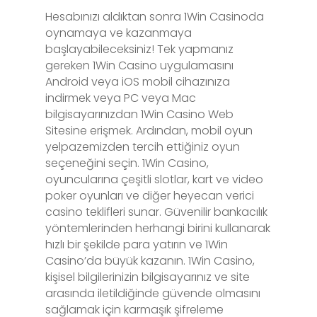
Hesabınızı aldıktan sonra 1Win Casinoda
oynamaya ve kazanmaya
başlayabileceksiniz! Tek yapmanız
gereken 1Win Casino uygulamasını
Android veya iOS mobil cihazınıza
indirmek veya PC veya Mac
bilgisayarınızdan 1Win Casino Web
Sitesine erişmek. Ardından, mobil oyun
yelpazemizden tercih ettiğiniz oyun
seçeneğini seçin. 1Win Casino,
oyuncularına çeşitli slotlar, kart ve video
poker oyunları ve diğer heyecan verici
casino teklifleri sunar. Güvenilir bankacılık
yöntemlerinden herhangi birini kullanarak
hızlı bir şekilde para yatırın ve 1Win
Casino’da büyük kazanın. 1Win Casino,
kişisel bilgilerinizin bilgisayarınız ve site
arasında iletildiğinde güvende olmasını
sağlamak için karmaşık şifreleme