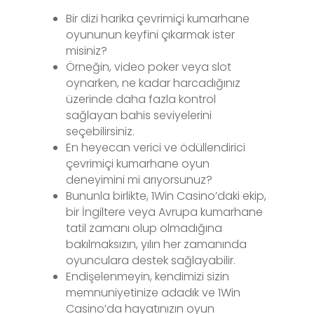
Bir dizi harika çevrimiçi kumarhane
oyununun keyfini çıkarmak ister
misiniz?
Örneğin, video poker veya slot
oynarken, ne kadar harcadığınız
üzerinde daha fazla kontrol
sağlayan bahis seviyelerini
seçebilirsiniz.
En heyecan verici ve ödüllendirici
çevrimiçi kumarhane oyun
deneyimini mi arıyorsunuz?
Bununla birlikte, 1Win Casino’daki ekip,
bir İngiltere veya Avrupa kumarhane
tatil zamanı olup olmadığına
bakılmaksızın, yılın her zamanında
oyunculara destek sağlayabilir.
Endişelenmeyin, kendimizi sizin
memnuniyetinize adadık ve 1Win
Casino’da hayatınızın oyun