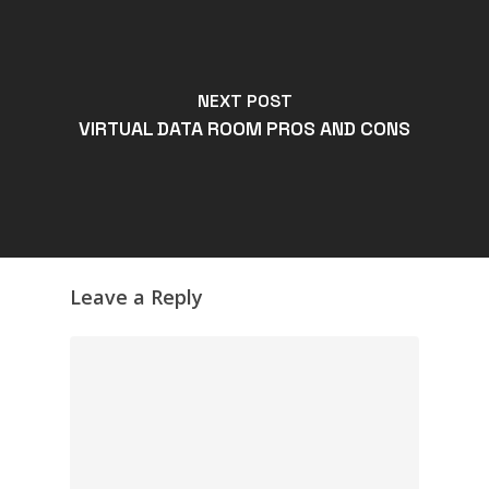
NEXT POST
VIRTUAL DATA ROOM PROS AND CONS
Leave a Reply