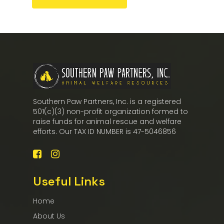
Southern Paw Partners, Inc. is a registered
501(c)(3) non-profit organization formed to
raise funds for animal rescue and welfare
efforts. Our TAX ID NUMBER is 47-5046856
Useful Links
Home
About Us