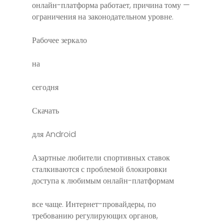
онлайн-платформа работает, причина тому —
ограничения на законодательном уровне.
Рабочее зеркало
на
сегодня
Скачать
для Android
Азартные любители спортивных ставок
сталкиваются с проблемой блокировки
доступа к любимым онлайн-платформам
все чаще. Интернет-провайдеры, по
требованию регулирующих органов,