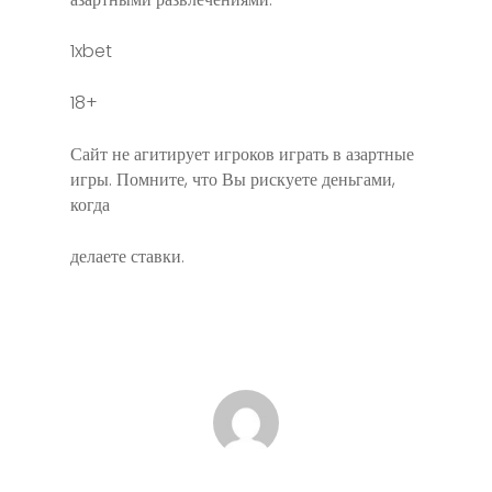
1xbet
18+
Сайт не агитирует игроков играть в азартные
игры. Помните, что Вы рискуете деньгами,
когда
делаете ставки.