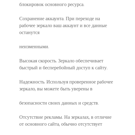
блокировок основного ресурса.
Сохранение аккаунта. При переходе на
рабочее зеркало ваш аккаунт и все данные
останутся
неизменными.
Высокая скорость. Зеркало обеспечивает
быстрый и бесперебойный доступ к сайту.
Надежность. Используя проверенное рабочее
зеркало, вы можете быть уверены в
безопасности своих данных и средств.
Отсутствие рекламы. На зеркалах, в отличие
от основного сайта, обычно отсутствует