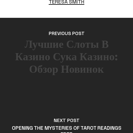
TERESA SMITH
PREVIOUS POST
Лучшие Слоты В
Казино Сука Казино:
Обзор Новинок
NEXT POST
OPENING THE MYSTERIES OF TAROT READINGS