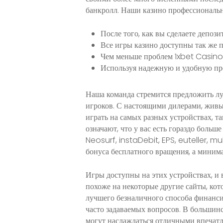
банкролл. Наши казино профессиональн
После того, как вы сделаете депози
Все игры казино доступны так же п
Чем меньше проблем 1xbet Casino 
Используя надежную и удобную про
Наша команда стремится предложить л
игроков. С настоящими дилерами, живы
играть на самых разных устройствах, т
означают, что у вас есть гораздо больше
Neosurf, instaDebit, EPS, euteller, mu
бонуса бесплатного вращения, а миним
Игры доступны на этих устройствах, и
похоже на некоторые другие сайты, кот
лучшего безналичного способа финанси
часто задаваемых вопросов. В большинс
могут наслаждаться отличными впечатл