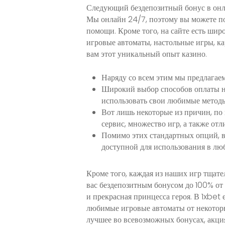
Следующий бездепозитный бонус в онла
Мы онлайн 24/7, поэтому вы можете по
помощи. Кроме того, на сайте есть шир
игровые автоматы, настольные игры, ка
вам этот уникальный опыт казино.
Наряду со всем этим мы предлагаем
Широкий выбор способов оплаты на 
использовать свои любимые метод
Вот лишь некоторые из причин, по
сервис, множество игр, а также от
Помимо этих стандартных опций, в
доступной для использования в люб
Кроме того, каждая из наших игр тщате
вас бездепозитным бонусом до 100% от 
и прекрасная принцесса героя. В 1xbet
любимые игровые автоматы от некоторы
лучшее во всевозможных бонусах, акци