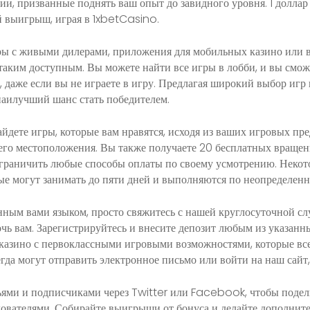
и, призванные поднять ваш опыт до завидного уровня. 1 доллар
 выигрыш, играя в 1xbetCasino.
ры с живыми дилерами, приложения для мобильных казино или в
таким доступным. Вы можете найти все игры в лобби, и вы смо
 даже если вы не играете в игру. Предлагая широкий выбор игр
 наилучший шанс стать победителем.
айдете игры, которые вам нравятся, исходя из ваших игровых пре
го местоположения. Вы также получаете 20 бесплатных вращени
 ограничить любые способы оплаты по своему усмотрению. Некот
е могут занимать до пяти дней и выполняются по неопределенн
нным вами языком, просто свяжитесь с нашей круглосуточной с
мочь вам. Зарегистрируйтесь и внесите депозит любым из указан
казино с первоклассными игровыми возможностями, которые всег
да могут отправить электронное письмо или войти на наш сайт, 
зьями и подписчиками через Twitter или Facebook, чтобы поде
вателями. Собирайте выигрыши от бонуса и делайте дополните