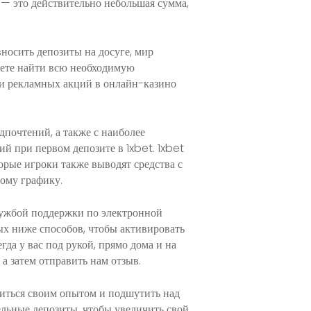
 — это действительно небольшая сумма,
носить депозиты на досуге, мир
жете найти всю необходимую
 и рекламных акций в онлайн-казино
дпочтений, а также с наиболее
й при первом депозите в 1xbet. 1xbet
орые игроки также выводят средства с
ому графику.
лужбой поддержки по электронной
ных ниже способов, чтобы активировать
да у вас под рукой, прямо дома и на
а затем отправить нам отзыв.
литься своим опытом и подшутить над
льные депозиты, чтобы увеличить свой