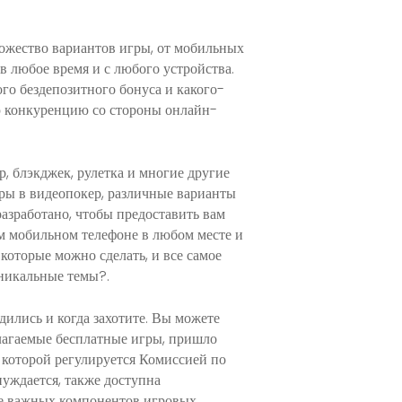
ожество вариантов игры, от мобильных
в любое время и с любого устройства.
ого бездепозитного бонуса и какого-
ю конкуренцию со стороны онлайн-
, блэкджек, рулетка и многие другие
гры в видеопокер, различные варианты
разработано, чтобы предоставить вам
м мобильном телефоне в любом месте и
 которые можно сделать, и все самое
уникальные темы?.
дились и когда захотите. Вы можете
едлагаемые бесплатные игры, пришло
ь которой регулируется Комиссией по
нуждается, также доступна
лее важных компонентов игровых