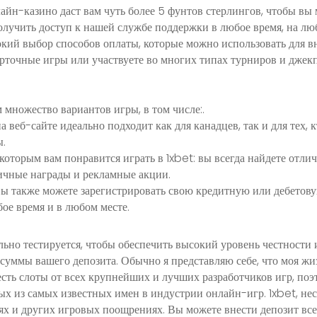
йн-казино даст вам чуть более 5 фунтов стерлингов, чтобы вы
лучить доступ к нашей службе поддержки в любое время, на лю
окий выбор способов оплаты, которые можно использовать для вн
рточные игры или участвуете во многих типах турниров и джекп
 множество вариантов игры, в том числе:.
веб-сайте идеально подходит как для канадцев, так и для тех, 
ы.
 которым вам понравится играть в 1xbet: вы всегда найдете отл
личные награды и рекламные акции.
ы также можете зарегистрировать свою кредитную или дебетовую
ое время и в любом месте.
льно тестируется, чтобы обеспечить высокий уровень честности 
суммы вашего депозита. Обычно я представляю себе, что моя жиз
 есть слоты от всех крупнейших и лучших разработчиков игр, поэ
х из самых известных имен в индустрии онлайн-игр. 1xbet, нес
ях и других игровых поощрениях. Вы можете внести депозит все