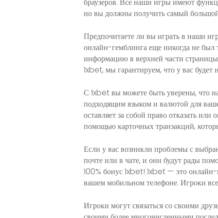
браузеров. Все наши игры имеют функци
но вы должны получить самый большой
Предпочитаете ли вы играть в наши иг
онлайн-гемблинга еще никогда не был 
информацию в верхней части страницы,
1xbet, мы гарантируем, что у вас будет
С 1xbet вы можете быть уверены, что н
подходящим языком и валютой для ваше
оставляет за собой право отказать или
помощью карточных транзакций, которы
Если у вас возникли проблемы с выбра
почте или в чате, и они будут рады по
100% бонус 1xbet! 1xbet — это онлайн-
вашем мобильном телефоне. Игроки всег
Игроки могут связаться со своими дру
своими более многочисленными последо