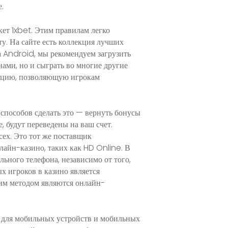
.
ет 1xbet. Этим правилам легко
у. На сайте есть коллекция лучших
на Android, мы рекомендуем загрузить
ами, но и сыграть во многие другие
епцию, позволяющую игрокам
способов сделать это — вернуть бонусы
, будут переведены на ваш счет.
сех. Это тот же поставщик
айн-казино, таких как HD Online. В
ьного телефона, независимо от того,
х игроков в казино является
щим методом являются онлайн-
ые для мобильных устройств и мобильных