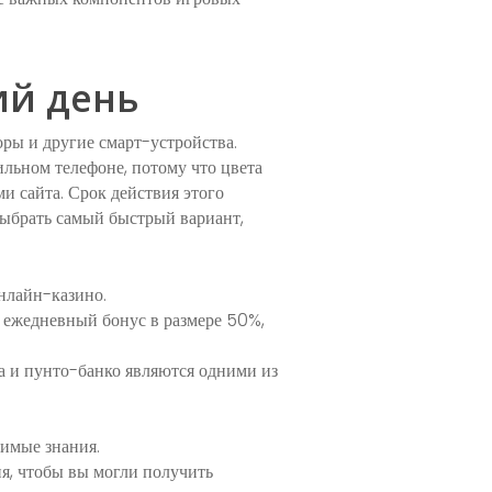
ий день
оры и другие смарт-устройства.
ильном телефоне, потому что цвета
и сайта. Срок действия этого
 выбрать самый быстрый вариант,
онлайн-казино.
, ежедневный бонус в размере 50%,
ра и пунто-банко являются одними из
димые знания.
ия, чтобы вы могли получить