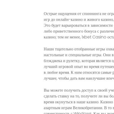
Острые ощущения от спиннинга не огра
игр до онлайн-казино и живого казино,
Это будет варьироваться в зависимости 
либо приветственного бонуса с разли
казино; тем не менее, 1xbet Casino ос
Наши тщательно отобранные игры охват
настольные и специальные игры. Они в
блэкджека и рулетку, которая является
лучший игровой опыт во время путешес
в любое время. К ним относятся самые р
лучшее, чтобы дать вам наилучшие впеч
Вы можете получить доступ к своей учет
сделать ставку на то, получите ли вы 
время окунуться в наше казино. Казино
азартным играм Великобритании. В то в
совместимость с Windows. Как вы знае