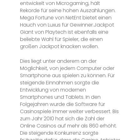
entwickelt von Microgaming, hält
Rekorde für seine hohen Auszahlungen.
Mega Fortune von NetEnt bietet einen
Hauch von Luxus für Gewinner.Jackpot
Giant von Playtech ist ebenfalls eine
beliebte Wahl für Spieler, die einen
großen Jackpot knacken wollen.
Dies liegt unter anderem an der
Möglichkeit, von jedem Computer oder
Smartphone aus spielen zu können. Für
steigende Einnahmen sorgte die
Entwicklung von modernen
Smartphones und Tablets. In den
Folgejahren wurde die Software für
Casinospiele immer weiter verbessert. Bis
zum Jahr 2010 hat sich die Zahl der
Online Casinos auf mehr als 860 erhöht.
Die steigende Konkurrenz sorgte