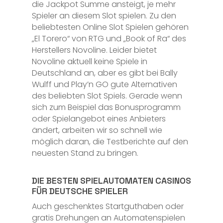
die Jackpot Summe ansteigt, je mehr
Spieler an diesem Slot spielen. Zu den
beliebtesten Online Slot Spielen gehören
„El Torero“ von RTG und „Book of Ra“ des
Herstellers Novoline. Leider bietet
Novoline aktuell keine Spiele in
Deutschland an, aber es gibt bei Bally
Wulff und Play’n GO gute Alternativen
des beliebten Slot Spiels. Gerade wenn
sich zum Beispiel das Bonusprogramm
oder Spielangebot eines Anbieters
ändert, arbeiten wir so schnell wie
möglich daran, die Testberichte auf den
neuesten Stand zu bringen.
DIE BESTEN SPIELAUTOMATEN CASINOS
FÜR DEUTSCHE SPIELER
Auch geschenktes Startguthaben oder
gratis Drehungen an Automatenspielen