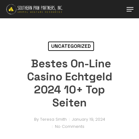
Skip
Men
to
main
Close
content
Menu
UNCATEGORIZED
️ Bestes On-Line
Casino Echtgeld
2024 10+ Top
Seiten
By
Teresa Smith
January 19, 2024
No Comments