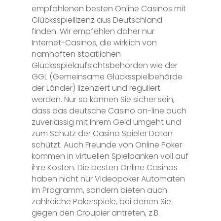
empfohlenen besten Online Casinos mit
Glücksspiellizenz aus Deutschland
finden. Wir empfehlen daher nur
Internet-Casinos, die wirklich von
namhaften staatlichen
Glücksspielaufsichtsbehörden wie der
GGL (Gemeinsame Glücksspielbehörde
der Länder) lizenziert und reguliert
werden. Nur so können Sie sicher sein,
dass das deutsche Casino on-line auch
zuverlässig mit Ihrem Geld umgeht und
zum Schutz der Casino Spieler Daten
schützt. Auch Freunde von Online Poker
kommen in virtuellen Spielbanken voll auf
ihre Kosten. Die besten Online Casinos
haben nicht nur Videopoker Automaten
im Programm, sondern bieten auch
zahlreiche Pokerspiele, bei denen Sie
gegen den Croupier antreten, z.B.