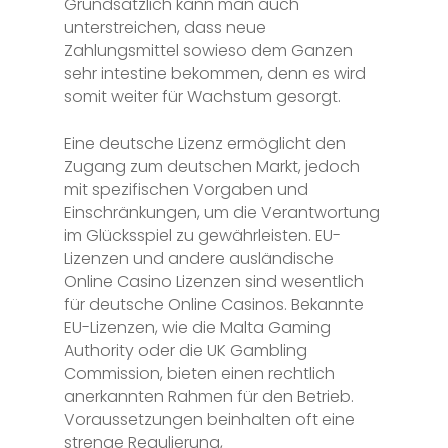
Grundsätzlich kann man auch
unterstreichen, dass neue
Zahlungsmittel sowieso dem Ganzen
sehr intestine bekommen, denn es wird
somit weiter für Wachstum gesorgt.
Eine deutsche Lizenz ermöglicht den
Zugang zum deutschen Markt, jedoch
mit spezifischen Vorgaben und
Einschränkungen, um die Verantwortung
im Glücksspiel zu gewährleisten. EU-
Lizenzen und andere ausländische
Online Casino Lizenzen sind wesentlich
für deutsche Online Casinos. Bekannte
EU-Lizenzen, wie die Malta Gaming
Authority oder die UK Gambling
Commission, bieten einen rechtlich
anerkannten Rahmen für den Betrieb.
Voraussetzungen beinhalten oft eine
strenge Regulierung,