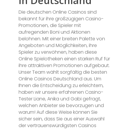
In Deutschland
Die deutschen Online Casinos sind
bekannt für ihre großzügigen Casino-
Promotionen, die Spieler mit
aufregenden Boni und Aktionen
belohnen. Mit einer breiten Palette von
Angeboten und Möglichkeiten, ihre
Spieler zu verwöhnen, haben diese
Online Spielotheken einen starken Ruf für
ihre attraktiven Promotionen aufgebaut.
Unser Team wählt sorgfältig die besten
Online Casinos Deutschland aus. Um
Ihnen die Entscheidung zu erleichtern,
haben wir unsere erfahrenen Casino-
Tester Liane, Anika und Gabi gefragt,
welchen Anbieter sie bevorzugen und
warum! Auf diese Weise können Sie
sicher sein, dass Sie aus einer Auswahl
der vertrauenswürdigsten Casinos