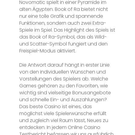
Novomatic spielt in einer Pyramide im
alten Ägypten. Book of Ra bietet nicht
nur eine tolle Grafik und spannende
Funktionen, sondern auch zwei Extra-
Spiele im Spiel. Das Highlight des Spiels ist
das Book of Ra-Symbol, das als Wild-
und Scatter-Symbol fungiert und den
Freispiel-Modus aktiviert.
Die Antwort darauf hängt in erster Linie
von den individuellen Wünschen und
Vorstellungen des Spielers ab. Welche
Games gehören zu den Favoriten, wie
wichtig sind vielseitige Bonusangebote
und schnelle Ein- und Auszahlungen?
Das beste Casino ist eines, das
möglichst viele Spielerwünsche erfüllt
und zugleich viel Raum lässt, Neues zu
entdecken. In jedem Online Casino
Testbericht befassen wir uns ausführlich