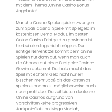
mit dem Thema „Online Casino Bonus
Angebote“.
Manche Casino Spieler spielen zwar gern
zum Spaß Casino-Spiele mit Spielgeld im
kostenlosen Demo-Modus, im besten
Online Casino Echtgeld zu gewinnen ist
hierbei allerdings nicht möglich. Der
richtige Nervenkitzel kommt beim online
Spielen nur dann auf, wenn man auch
die Chance auf einen Echtgeld-Casino-
Gewinn bekommt. Deshalb macht das
Spiel mit echtem Geld nicht nur ein
bisschen mehr Spaß als das kostenlos
spielen, sondern ist möglicherweise auch
noch profitabel. Derzeit bieten deutsche
Online Casinos aufgrund von
Vorschriften keine progressiven
Jackpot-Slots an. Mega Moolah,