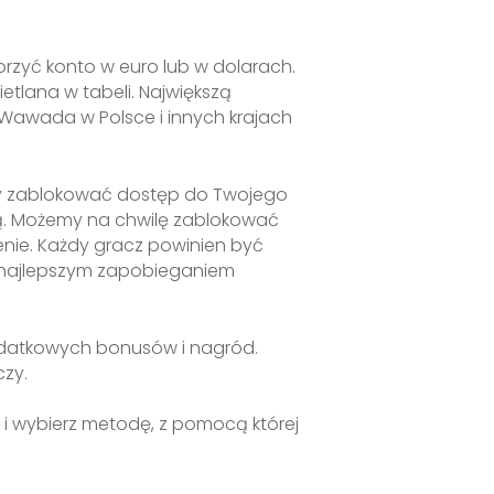
orzyć konto w euro lub w dolarach.
tlana w tabeli. Największą
n Wawada w Polsce i innych krajach
żemy zablokować dostęp do Twojego
nią. Możemy na chwilę zablokować
ienie. Każdy gracz powinien być
t najlepszym zapobieganiem
dodatkowych bonusów i nagród.
czy.
i wybierz metodę, z pomocą której