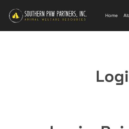
Skip
to
Home
Ab
main
content
Logi