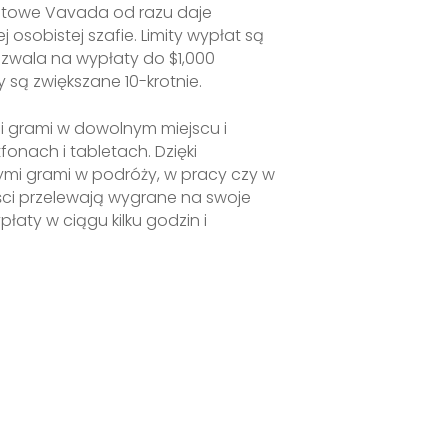
ternetowe Vavada od razu daje
sobistej szafie. Limity wypłat są
ozwala na wypłaty do $1,000
y są zwiększane 10-krotnie.
mi grami w dowolnym miejscu i
onach i tabletach. Dzięki
nymi grami w podróży, w pracy czy w
ści przelewają wygrane na swoje
łaty w ciągu kilku godzin i