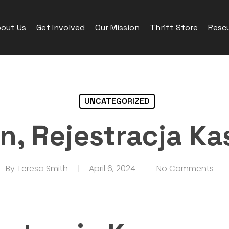
out Us
Get Involved
Our Mission
Thrift Store
Rescu
UNCATEGORIZED
n, Rejestracja K
By
Teresa Smith
April 6, 2024
No Comments