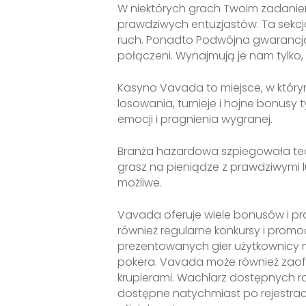
W niektórych grach Twoim zadaniem
prawdziwych entuzjastów. Ta sekcja
ruch. Ponadto Podwójna gwarancja 
połączeni. Wynajmują je nam tylko,
Kasyno Vavada to miejsce, w którym
losowania, turnieje i hojne bonusy 
emocji i pragnienia wygranej.
Branża hazardowa szpiegowała tech
grasz na pieniądze z prawdziwymi lu
możliwe.
Vavada oferuje wiele bonusów i pr
również regularne konkursy i pro
prezentowanych gier użytkownicy mog
pokera. Vavada może również zaof
krupierami. Wachlarz dostępnych ro
dostępne natychmiast po rejestra