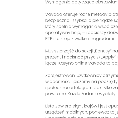
Wymagania dotyczące obstawiania r
Vavada oferuje różne metody płatnośc
bezpieczna i szybka, a pieniądze s
który spełnia wymagania współcze
operatywny help, – i pocieszy do
RTP i turnieje z wielkimi nagrodami.
Musisz przejść do sekcji „Bonusy” n
prezent i nacisnąć przycisk „Apply
łącze. Kasyno online Vavada to po
Zarejestrowani użytkownicy otrzym
wiadomości i piszemy na pocztę tylk
społeczności telegram. Jak tylko z
powitalne. Każde żądanie wypłaty je
Lista zawiera eight krajów i jest 
urządzeń mobilnych, ponieważ to jes