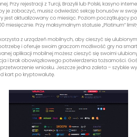
. Przy rejestracji z Turcji, Brazylii lub Polski, kasyno in
 je zobaczyć, musisz odwiedzić sekcję bonusów w swojej o
ry jest aktualizowany co miesiąc. Poziom początkujący p
00 miesięcznie. Przy maksymalnym statusie „Platinum” limit
korzysta z urządzeń mobilnych, aby cieszyć się ulubiony
otrzebę i oferuje swoim graczom możliwość gry na smartf
nej aplikacji mobilnej możesz cieszyć się swoimi ulubio
cja i brak obowiązkowego potwierdzenia tożsamości. Go
rzetworzenie wniosku. Jeszcze jedna zaleta – szybkie wyp
kart po kryptowalutę.