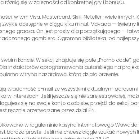
óżnią się w zależności od konkretnej gry i bonusu.
i, w tym Visa, Mastercard, Skrill, Neteller i wiele innych
ą zwykle dostępne w ciągu kilku minut. Vavada — świetny 
snego gracza. On jest prosty dla początkującego — łat
świadczonego gamblera. Ogromna biblioteka od najlepszy
a swoim koncie. W sekcji znajduje się pole „Promo code”, g
”. Dla instalatorów oprogramowania autorskiego na projekc
pularna witryna hazardowa, która działa prawnie.
ują wiadomość e-mail ze wszystkimi aktualnymi adresami 
o w interesach. Jeśli jeszcze się nie zarejestrowałeś, mo
alogujesz się na swoje konto osobiste, przejdź do sekcji
st ręcznie przetwarzane przez dział FIN.
opublikowana w regulaminie kasyna internetowego Wawada.
t bardzo proste. Jeśli nie chcesz ciągle szukać nowych li