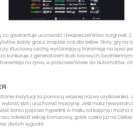
 co gwarantuje uczciwość i bezpieczeństwo rozgrywki. Z b
ów, każdy gracz znajdzie coś dla siebie. Sloty, gry na żyw
aczy. Kluczową cechą wyróżniającą transmisję na żywo je
niczo konkuruje z generatorem liczb losowych, bezimien
 Transmisja na żywo, w przeciwieństwie do automatów, of
ER
 stronie instytucji za pomocą własnej nazwy użytkownika.
 wybrać slot i uruchomić maszynę. Jeśli masz niewystarc
wować konto poprzez hyperlink w mailu od kasyna i można z
razu odwiedź sekcję bonusową, gdzie czeka już na Ciebie
res dwóch tygodni.