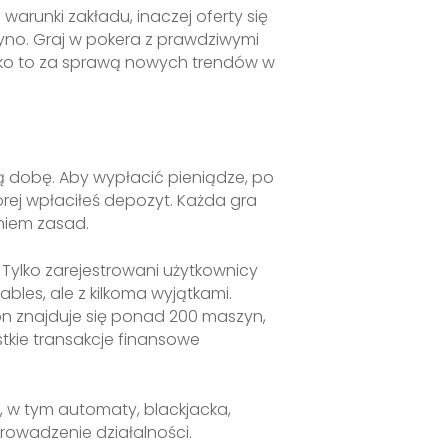
warunki zakładu, inaczej oferty się
yno. Graj w pokera z prawdziwymi
tko to za sprawą nowych trendów w
ą dobę. Aby wypłacić pieniądze, po
rej wpłaciłeś depozyt. Każda gra
niem zasad.
 Tylko zarejestrowani użytkownicy
bles, ale z kilkoma wyjątkami.
n znajduje się ponad 200 maszyn,
stkie transakcje finansowe
r, w tym automaty, blackjacka,
prowadzenie działalności.