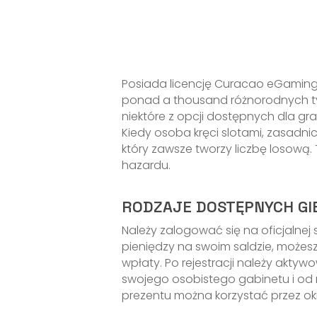
Posiada licencję Curacao eGaming,
ponad a thousand różnorodnych tytuł
niektóre z opcji dostępnych dla gr
Kiedy osoba kręci slotami, zasad
który zawsze tworzy liczbę losową.
hazardu.
RODZAJE DOSTĘPNYCH GI
Należy zalogować się na oficjalnej
pieniędzy na swoim saldzie, możesz
wpłaty. Po rejestracji należy akty
swojego osobistego gabinetu i od 
prezentu można korzystać przez ok