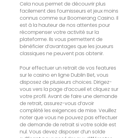
Cela nous permet de découvrir plus
facilement des fournisseurs et jeux moins
connus comme sur Boomerang Casino. Il
est à la hauteur de nos attentes pour
récompenser votre activité sur la
plateforme. Ils vous permettent de
bénéficier d’avantages que les joueurs
classiques ne peuvent pas obtenir.
Pour effectuer un retrait de vos features
sur le casino en ligne Dublin Bet, vous
disposez de plusieurs choices. Dirigez-
vous vers la page d’accueil et cliquez sur
votre profil. Avant de faire une demande
de retrait, assurez-vous d’avoir
complété les exigences de mise. Veuillez
noter que vous ne pouvez pas effectuer
de demande de retrait si votre solde est
nul. Vous devez disposer d’un solde