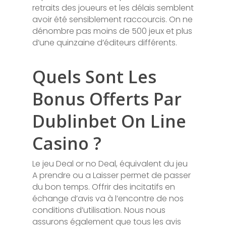
retraits des joueurs et les délais semblent
avoir été sensiblement raccourcis. On ne
dénombre pas moins de 500 jeux et plus
d’une quinzaine d’éditeurs différents.
Quels Sont Les
Bonus Offerts Par
Dublinbet On Line
Casino ?
Le jeu Deal or no Deal, équivalent du jeu
A prendre ou a Laisser permet de passer
du bon temps. Offrir des incitatifs en
échange d’avis va à l’encontre de nos
conditions d’utilisation. Nous nous
assurons également que tous les avis