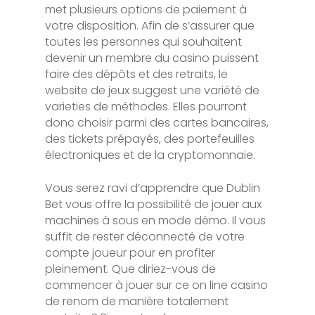
met plusieurs options de paiement à
votre disposition. Afin de s’assurer que
toutes les personnes qui souhaitent
devenir un membre du casino puissent
faire des dépôts et des retraits, le
website de jeux suggest une variété de
varieties de méthodes. Elles pourront
donc choisir parmi des cartes bancaires,
des tickets prépayés, des portefeuilles
électroniques et de la cryptomonnaie.
Vous serez ravi d’apprendre que Dublin
Bet vous offre la possibilité de jouer aux
machines à sous en mode démo. Il vous
suffit de rester déconnecté de votre
compte joueur pour en profiter
pleinement. Que diriez-vous de
commencer à jouer sur ce on line casino
de renom de manière totalement