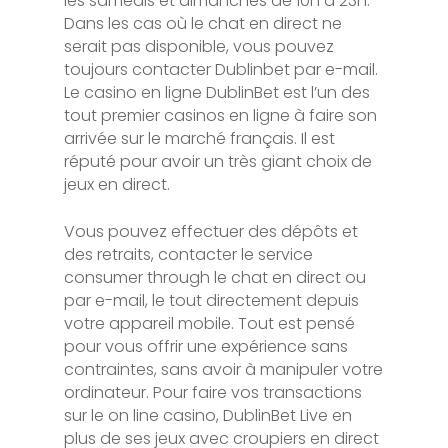
les samedis et dimanches de 10h à 23h.
Dans les cas où le chat en direct ne
serait pas disponible, vous pouvez
toujours contacter Dublinbet par e-mail.
Le casino en ligne DublinBet est l’un des
tout premier casinos en ligne à faire son
arrivée sur le marché français. Il est
réputé pour avoir un très giant choix de
jeux en direct.
Vous pouvez effectuer des dépôts et
des retraits, contacter le service
consumer through le chat en direct ou
par e-mail, le tout directement depuis
votre appareil mobile. Tout est pensé
pour vous offrir une expérience sans
contraintes, sans avoir à manipuler votre
ordinateur. Pour faire vos transactions
sur le on line casino, DublinBet Live en
plus de ses jeux avec croupiers en direct