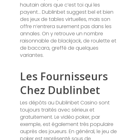
hautain alors que c’est toi qui les
payent… Dublinbet suggest bel et bien
des jeux de tables virtuelles, mais son
offre n’entrera surement pas dans les
annales. On y retrouve un nombre
raisonnable de blackjack, de roulette et
de baccara, greffé de quelques
variantes.
Les Fournisseurs
Chez Dublinbet
Les dépôts au Dublinbet Casino sont
toujours traités avec sérieux et
gratuitement. Le vidéo poker, par
exemple, est également très populaire
auprès des joueurs. En général, le jeu de
poker est représenté sous de