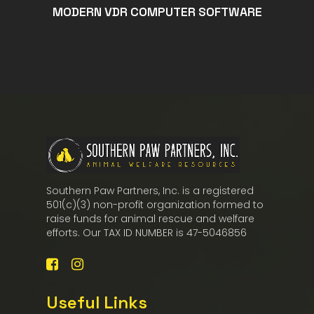
MODERN VDR COMPUTER SOFTWARE
Southern Paw Partners, Inc. is a registered
501(c)(3) non-profit organization formed to
raise funds for animal rescue and welfare
efforts. Our TAX ID NUMBER is 47-5046856
Useful Links