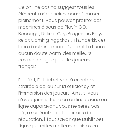
Ce on line casino suggest tous les
éléments nécessaires pour s’amuser
pleinement. Vous pouvez profiter des
machines à sous de Play’n GO,
Booongo, Nolimit City, Pragmatic Play,
Relax Gaming, Yggdrasil, Thunderkick et
bien d’autres encore. Dublinet fait sans
aucun doute parmi des meilleurs
casinos en ligne pour les joueurs
français.
En effet, Dublinbet vise à orienter sa
stratégie de jeu sur la efficiency et
l’immersion des joueurs. Ainsi, si vous
n’avez jamais testé un on line casino en
ligne auparavant, vous ne serez pas
déçu sur Dublinbet. En termes de
réputation, il faut savoir que Dublinbet
figure parmi les meilleurs casinos en