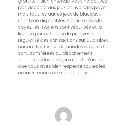
gratuite ? Bien entendu, vous ne pouvez
pas accéder aux jeux en Live sans payer
mais tous les autres jeux de blackjack
sont bien disponibles. Comme vous le
voyez, les moyens sont sécurisés et la
licence permet aussi de prouver la
régularité des transactions sur Dublinbet
casino. Toutes les demandes de retrait
sont transférées au département
finance qui les analyse afin de s’assurer
que vous avez bien respecté toutes les
circumstances de mise du casino.