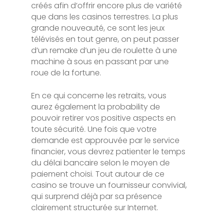
créés afin d’offrir encore plus de variété
que dans les casinos terrestres. La plus
grande nouveauté, ce sont les jeux
télévisés en tout genre, on peut passer
d’un remake d’un jeu de roulette à une
machine à sous en passant par une
roue de la fortune.
En ce qui concerne les retraits, vous
aurez également la probability de
pouvoir retirer vos positive aspects en
toute sécurité. Une fois que votre
demande est approuvée par le service
financier, vous devrez patienter le temps
du délai bancaire selon le moyen de
paiement choisi. Tout autour de ce
casino se trouve un fournisseur convivial,
qui surprend déjà par sa présence
clairement structurée sur Internet.