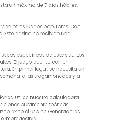
asta un máximo de 7 días hábiles,
y en otros juegos populares. Con
. Este casino ha recibido una
ticas específicas de este sitio. Los
ultos. El juego cuenta con un
ra. En primer lugar, se necesita un
la semana, a las tragamonedas y a
iones. Utilice nuestra calculadora
posiciones puramente teóricas
razao exige el uso de Generadores
e impredecible.