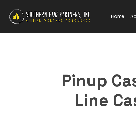
Skip
to
Home
Ab
main
content
Pinup Ca
Line Ca