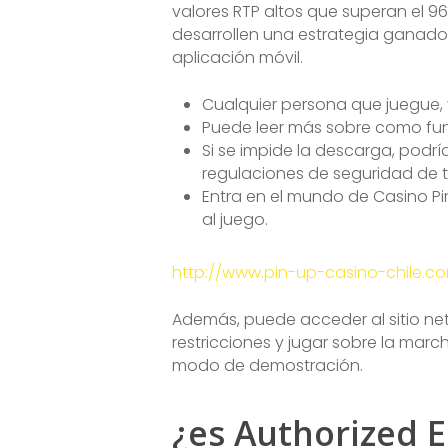
valores RTP altos que superan el 9
desarrollen una estrategia ganadora
aplicación móvil.
Cualquier persona que juegue, 
Puede leer más sobre como func
Si se impide la descarga, podr
regulaciones de seguridad de tu
Entra en el mundo de Casino P
al juego.
http://www.pin-up-casino-chile.c
Además, puede acceder al sitio net 
restricciones y jugar sobre la marc
modo de demostración.
¿es Authorized E