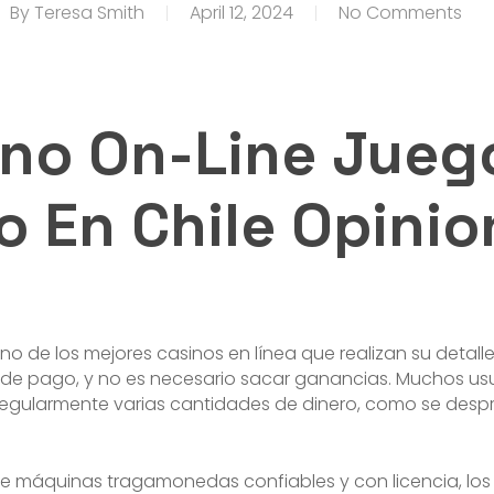
By
Teresa Smith
April 12, 2024
No Comments
ino On-Line Jueg
o En Chile Opinio
 uno de los mejores casinos en línea que realizan su detall
pago, y no es necesario sacar ganancias. Muchos usuar
 regularmente varias cantidades de dinero, como se desp
 máquinas tragamonedas confiables y con licencia, los 