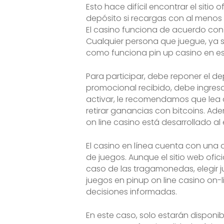
Esto hace difícil encontrar el sitio 
depósito si recargas con al menos 
El casino funciona de acuerdo con 
Cualquier persona que juegue, ya s
como funciona pin up casino en este
Para participar, debe reponer el de
promocional recibido, debe ingresa
activar, le recomendamos que lea 
retirar ganancias con bitcoins. Ad
on line casino está desarrollado al 
El casino en línea cuenta con una
de juegos. Aunque el sitio web ofici
caso de las tragamonedas, elegir ju
juegos en pinup on line casino on-l
decisiones informadas.
En este caso, solo estarán disponib