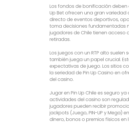
Los fondos de bonificación deben c
Up Bet ofrecen una gran variedad d
directo de eventos deportivos, op
toma decisiones fundamentadas mie
jugadores de Chile tienen acceso
retiradas.
Los juegos con un RTP alto suelen s
también juega un papel crucial. Est
expectativas de juego. Los sitios co
la seriedad de Pin Up Casino en ofre
del casino.
Jugar en Pin Up Chile es seguro ya
actividades del casino son regulad
jugadores pueden recibir promocion
jackpots (Juego, PIN-UP y Mega) e
dinero, bonos o premios físicos en la