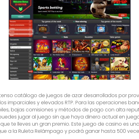
extenso catálogo de juegos de azar desarrollados por pr
s imparciales y elevados RTP. Para las operaciones banca
les, bajas comisiones y métodos de pago con alta reput
edes jugar al juego sin que haya dinero actual en juego.
ue te lleves un gran premio. Este juego de casino es una
uegue a la Ruleta Relámpago y podrá ganar hasta 500 vece