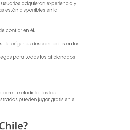
 usuarios adquieran experiencia y
as están disponibles en la
e confiar en él.
.
nes de orígenes desconocidos en las
uegos para todos los aficionados
 permite eludir todas las
istrados pueden jugar gratis en el
Chile?