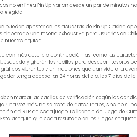
ne casino en línea Pin Up varían desde un par de minutos h
a elegida.
en pueden apostar en las apuestas de Pin Up Casino app 
 elaborado una reseña exhaustiva para usuarios en Chile
de nuestro equipo.
e con más detalle a continuación, así como las caracterís
búsqueda y girarán los rodillos para descubrir tesoros oc
gráficos vibrantes y animaciones que dan vida a la aventu
gador tenga acceso las 24 horas del día, los 7 días de 
eben marcar las casillas de verificación según las condic
ego. Una vez más, no se trata de datos reales, sino de su
unción del RTP de cada juego. La licencia de juego de Cu
Esto asegura que cada resultado en los juegos sea justo 