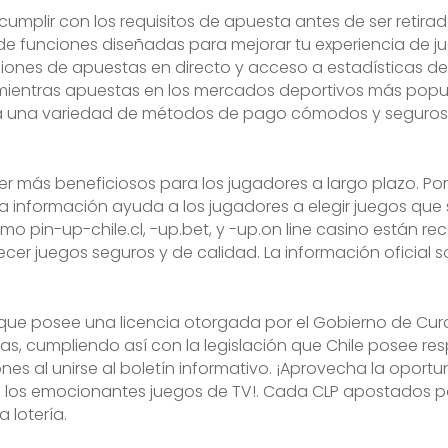
umplir con los requisitos de apuesta antes de ser retirad
e funciones diseñadas para mejorar tu experiencia de jue
ciones de apuestas en directo y acceso a estadísticas d
ntras apuestas en los mercados deportivos más populare
 a una variedad de métodos de pago cómodos y seguros
er más beneficiosos para los jugadores a largo plazo. Por o
a información ayuda a los jugadores a elegir juegos que s
mo pin-up-chile.cl, -up.bet, y -up.on line casino están re
cer juegos seguros y de calidad. La información oficial so
 que posee una licencia otorgada por el Gobierno de Cura
as, cumpliendo así con la legislación que Chile posee res
es al unirse al boletín informativo. ¡Aprovecha la oportu
n los emocionantes juegos de TV!. Cada CLP apostados po
 lotería.