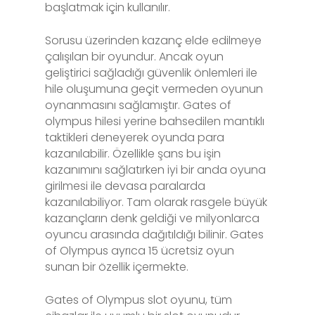
başlatmak için kullanılır.
Sorusu üzerinden kazanç elde edilmeye
çalışılan bir oyundur. Ancak oyun
geliştirici sağladığı güvenlik önlemleri ile
hile oluşumuna geçit vermeden oyunun
oynanmasını sağlamıştır. Gates of
olympus hilesi yerine bahsedilen mantıklı
taktikleri deneyerek oyunda para
kazanılabilir. Özellikle şans bu işin
kazanımını sağlatırken iyi bir anda oyuna
girilmesi ile devasa paralarda
kazanılabiliyor. Tam olarak rasgele büyük
kazançların denk geldiği ve milyonlarca
oyuncu arasında dağıtıldığı bilinir. Gates
of Olympus ayrıca 15 ücretsiz oyun
sunan bir özellik içermekte.
Gates of Olympus slot oyunu, tüm