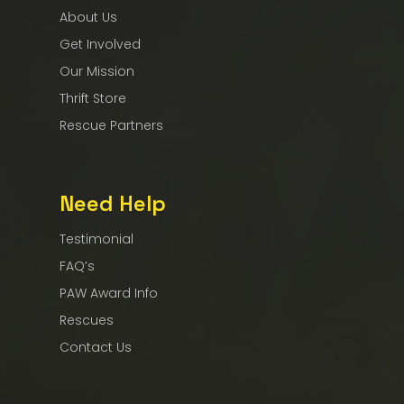
About Us
Get Involved
Our Mission
Thrift Store
Rescue Partners
Need Help
Testimonial
FAQ’s
PAW Award Info
Rescues
Contact Us