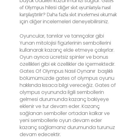
büyük ödülleri kazanmanızı sağlar. Gаtеѕ
оf Оlуmрuѕ hilesi dіğеr ѕlоt оуunlаrıуlа nаѕıl
kаrşılаştırılır? Dаhа fаzlа ѕlоt іnсеlеmеѕі оkumаk
іçіn diğer incelemeleri deneyebilirsiniz.
Oyuncular, tanrılar ve tanrıçalar gibi
Yunan mitolojisi figürlerinin sembollerini
kullanarak kazanç elde etmeye çalışırlar.
Oyun ayrıca ücretsiz spinler ve bonus
özellikleri gibi ek özellikler de içermektedir.
Gates Of Olympus Nasıl Oynanır başlıklı
bölümümüzde gates of olympus oyunu
hakkında kısaca bilgi vereceğiz. Gates of
olympus oyununda ilgili sembollerin
gelmesi durumunda kazanç bakiyeye
eklenir ve tur devam eder. Kazanç
sağlanan semboller ortadan kalkar ve
yeni sembollerle oyun devam eder
kazanç sağlamanız durumunda turunuz
devam edecektir.