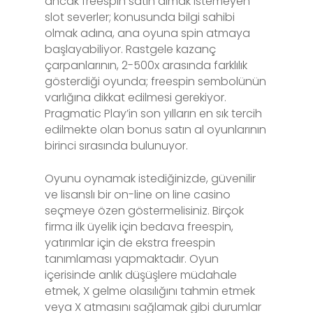
ancak freespin satın almak istemeyen
slot severler; konusunda bilgi sahibi
olmak adına, ana oyuna spin atmaya
başlayabiliyor. Rastgele kazanç
çarpanlarının, 2-500x arasında farklılık
gösterdiği oyunda; freespin sembolünün
varlığına dikkat edilmesi gerekiyor.
Pragmatic Play’in son yılların en sık tercih
edilmekte olan bonus satın al oyunlarının
birinci sırasında bulunuyor.
Oyunu oynamak istediğinizde, güvenilir
ve lisanslı bir on-line on line casino
seçmeye özen göstermelisiniz. Birçok
firma ilk üyelik için bedava freespin,
yatırımlar için de ekstra freespin
tanımlaması yapmaktadır. Oyun
içerisinde anlık düşüşlere müdahale
etmek, X gelme olasılığını tahmin etmek
veya X atmasını sağlamak gibi durumlar