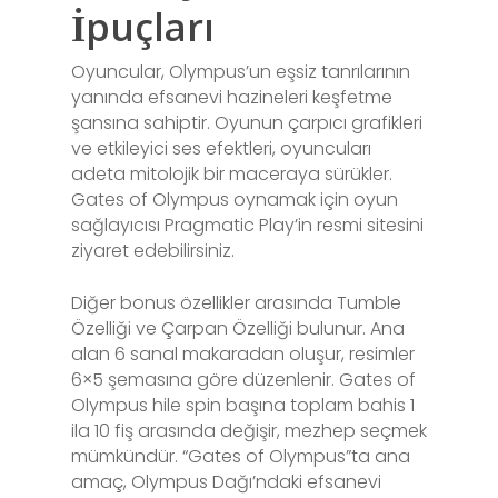
İpuçları
Oyuncular, Olympus’un eşsiz tanrılarının
yanında efsanevi hazineleri keşfetme
şansına sahiptir. Oyunun çarpıcı grafikleri
ve etkileyici ses efektleri, oyuncuları
adeta mitolojik bir maceraya sürükler.
Gates of Olympus oynamak için oyun
sağlayıcısı Pragmatic Play’in resmi sitesini
ziyaret edebilirsiniz.
Diğer bonus özellikler arasında Tumble
Özelliği ve Çarpan Özelliği bulunur. Ana
alan 6 sanal makaradan oluşur, resimler
6×5 şemasına göre düzenlenir. Gates of
Olympus hile spin başına toplam bahis 1
ila 10 fiş arasında değişir, mezhep seçmek
mümkündür. “Gates of Olympus”ta ana
amaç, Olympus Dağı’ndaki efsanevi