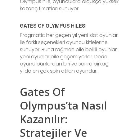
Olympus hile, oyunculara oldukça yüksek
kazanç fırsatları sunuyor.
GATES OF OLYMPUS HILESI
Pragmatic her geçen yıl yeni slot oyunları
ile farklı seçenekleri oyuncu kitlelerine
sunuyor. Buna rağmen bile belirli oyunları
yeni oyunlar bile geçemiyorlar. Dede
oyunu bunlardan biri ve sonra birkaç
yılda en çok spin atılan oyundur.
Gates Of
Olympus’ta Nasıl
Kazanılır:
Stratejiler Ve