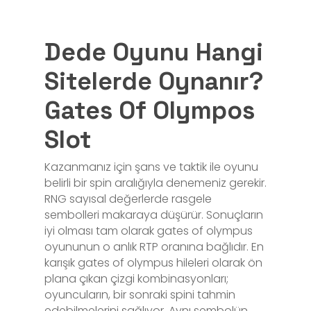
Dede Oyunu Hangi
Sitelerde Oynanır?
Gates Of Olympos
Slot
Kazanmanız için şans ve taktik ile oyunu
belirli bir spin aralığıyla denemeniz gerekir.
RNG sayısal değerlerde rasgele
sembolleri makaraya düşürür. Sonuçların
iyi olması tam olarak gates of olympus
oyununun o anlık RTP oranına bağlıdır. En
karışık gates of olympus hileleri olarak ön
plana çıkan çizgi kombinasyonları;
oyuncuların, bir sonraki spini tahmin
edebilmelerini sağlıyor. Aynı sembolün