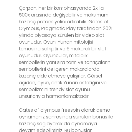
Çarpan, her bir kombinasyonda 2x ila
500x arasında değişebilir ve maksimum
kazanç potansiyelini artırabilir. Gates of
Olympus, Pragmatic Play tarafından 2021
yılında piyasaya sürülen bir video slot
oyunudur. Oyun, Yunan mitolojisi
temasına sahiptir ve 6 makaralı bir slot
oyunudur. Oyuncular, mitolojik
sembollerin yanı sıra tanrı ve tanrıçaların
sembollerini de içeren makaralarda
kazanç elde etmeye çalışırlar. Görsel
açıdan, oyun, antik Yunan estetiğini ve
sembolizmini trendy slot oyunu
unsurlarıyla harmanlamaktadır.
Gates of olympus freespin alarak demo
oynamanız sonrasında sunulan bonus ile
kazanç sağlayarak da oynamaya
devam edebilirsiniz. Bu bonuslar