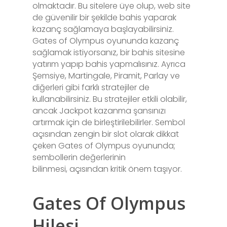
olmaktadır. Bu sitelere üye olup, web site
de güvenilir bir şekilde bahis yaparak
kazanç sağlamaya başlayabilirsiniz.
Gates of Olympus oyununda kazanç
sağlamak istiyorsanız, bir bahis sitesine
yatırım yapıp bahis yapmalısınız. Ayrıca
Şemsiye, Martingale, Piramit, Parlay ve
diğerleri gibi farklı stratejiler de
kullanabilirsiniz. Bu stratejiler etkili olabilir,
ancak Jackpot kazanma şansınızı
artırmak için de birleştirilebilirler. Sembol
açısından zengin bir slot olarak dikkat
çeken Gates of Olympus oyununda;
sembollerin değerlerinin
bilinmesi, açısından kritik önem taşıyor.
Gates Of Olympus
Hilesi