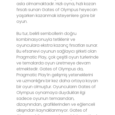
asla olmamaktadır. Hızlı oyna, hızlı kazan
fırsatı sunan Gates of Olympus heyecan
yaşarken kazanmak isteyenlere göre bir
oyun.
Bu tur, belirli sembollerin doğru
kombinasyonuyla tetiklenir ve
oyunculara ekstra kazanç fırsatları sunar.
Bu efsanevi oyunun sağlayıcı şirketi olan
Pragmatic Play, çok çeşitli oyun türlerinde
ve temalarda oyun üretmeye devam
etmektedir. Gates of Olympus da,
Pragmatic Play’in gelişmiş yeteneklerini
ve uzmanlığını bir kez daha ortaya koyan
bir oyun olmuştur. Oyuncuların Gates of
Olympus oynamaya duydukları ilgi
sadece oyunun temasından,
dizaynından, grafiklerinden ve eğlenceli
akışından kaynaklanmıyor. Gates of