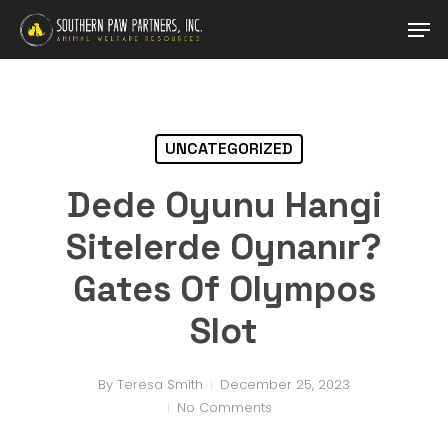
Skip
Men
to
main
Close
content
Menu
UNCATEGORIZED
Dede Oyunu Hangi
Sitelerde Oynanır?
Gates Of Olympos
Slot
By
Teresa Smith
December 25, 2023
No Comments