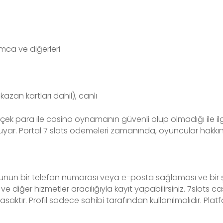
amca ve diğerleri
kazan kartları dahil), canlı
çek para ile casino oynamanın güvenli olup olmadığı ile ilgil
uyar. Portal 7 slots ödemeleri zamanında, oyuncular hakkındak
ncunun bir telefon numarası veya e-posta sağlaması ve bir şi
 ve diğer hizmetler aracılığıyla kayıt yapabilirsiniz. 7slots ca
yasaktır. Profil sadece sahibi tarafından kullanılmalıdır. Pl