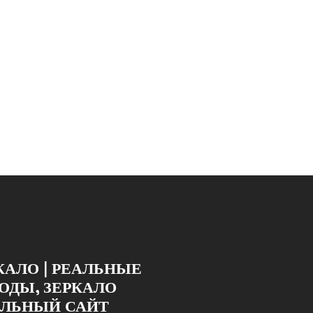
РКАЛО | РЕАЛЬНЫЕ
ОДЫ, ЗЕРКАЛО
ЛЬНЫЙ САЙТ