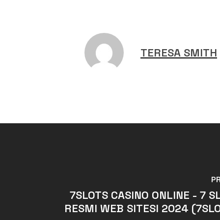
TERESA SMITH
P
7SLOTS CASINO ONLINE - 7 S
RESMI WEB SITESI 2024 (7SL