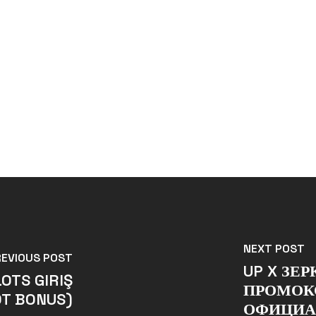
NEXT POST
REVIOUS POST
UP X ЗЕ
LOTS GIRIŞ
ПРОМОК
OT BONUS)
ОФИЦИА