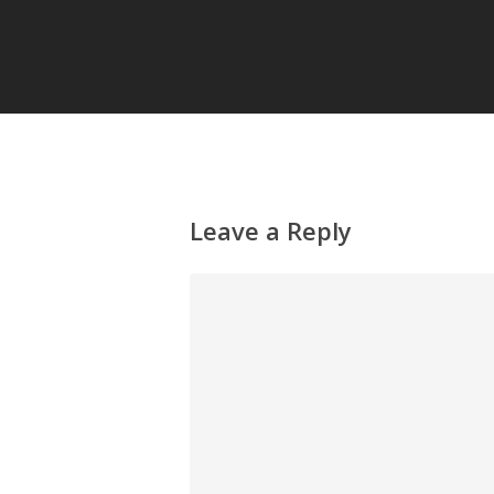
Leave a Reply