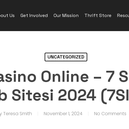
out Us
Get Involved
Our Mission
Thrift Store
Rescu
UNCATEGORIZED
sino Online – 7 S
 Sitesi 2024 (7S
y
Teresa Smith
November 1, 2024
No Comments