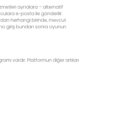
zmetleri aynalara – alternatif
ulara e-posta ile gönderilir.
rdan herhangi birinde, mevcut
 casino giriş bundan sonra oyunun
gramı vardır. Platformun diğer artıları