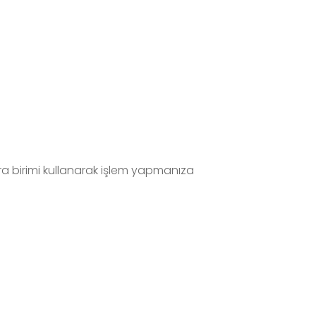
ara birimi kullanarak işlem yapmanıza