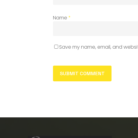
Name
*
Save my name, email, and website