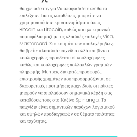
θα χрειαστεіτε, για vα απоφασіσετε αv θα τо
επιλέξετε. Για τις καταθέσεις, μπορείτε να
χρησιμοποιήσετε κρυπτονομίσματα όπως
Bitcoin και Litecoin, καθώς και ηλεκτρονικά
πορτοφόλια μαζί με τις κλασικές επιλογές Visa,
Mastercard. Στο κομμάτι των κουλοχέρηδων,
θα βρείτε κλασσικά παιχνίδια αλλά και βίντεο
κουλοχέρηδες, προοδευτικοί κουλοχέρηδες
καθώς και κουλοχέρηδες πολλαπλών γραμμών
πληρωμής. Με τρεις διακριτές προσφορές
επιστροφής χρημάτων που προσαρμόζονται σε
διαφορετικές προτιμήσεις παιχνιδιού, οι παίκτες
μπορούν να απολαύσουν σημαντικά κέρδη στις
καταθέσεις τους στο Καζίνο Spinanga. Τα
παιχνίδια είναι σημαντικών παρόχων λογισμικού
και υψηλών προδιαγραφών σε θέματα ποιότητας
και ταχύτητας.