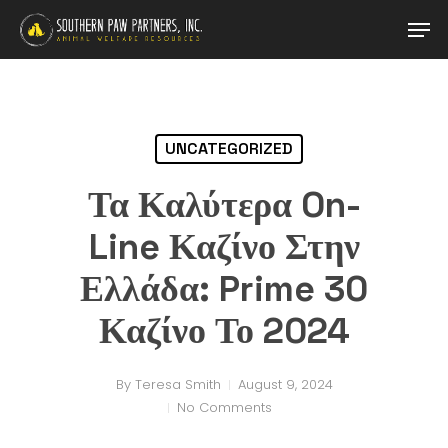
Skip
Men
to
main
content
UNCATEGORIZED
Τα Καλύτερα On-
Line Καζίνο Στην
Ελλάδα: Prime 30
Καζίνο Το 2024
By
Teresa Smith
August 9, 2024
No Comments