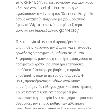
το ‘Kraken Bay’, να εξερευνήσουν φανταστικούς
κόσμους στο ‘Starlight Princess’, ή να
αγκαλιάσουν την ένταση του ‘Samurai Fury’. Για
όσους αναζητούν παιχνίδια με χιουμοριστικό
ύφος, το ‘Gigantoonz’ προσφέρει ζωηρά
γραφικά και διασκεδαστικό gameplay.
Η λειτουργία stay chat προσφέρει άμεσες
απαντήσεις, κάνοντάς την ιδανική για επείγουσες
ερωτήσεις ή πραγματική βοήθεια σε θέματα
λογαριασμού, μπόνους ή ερωτήσεις παιχνιδιού σε
πραγματικό χρόνο. Για λιγότερο επείγουσες
υποθέσεις ή λεπτομερή βοήθεια, η ομάδα
υποστήριξης απαντά με ευαισθησία μέσω e-
mail, προσφέροντας συνήθως αναλυτικές
απαντήσεις εντός εύλογου χρονικού διαστήματος.
Το Spinanga Casino προσφέρει μια
συναρπαστική εμπειρία Live στοιχηματισμού που
συνδυάζει τον έντονο ρυθμό των αθλητικών
γεγονότων σε πραγματικό χρόνο με την ευκολία