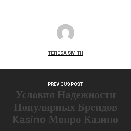
TERESA SMITH
PREVIOUS POST
Условия Надежности
Популярных Брендов
Kasino Монро Казино