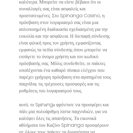
καλύτερα. Μπορείτε να είστε βέβαιοι ότι οι
συναλλαγές σας είναι ασφαλείς και
προστατευμένες. Στο Spinanga Casino, η
πρόσβαση στον λογαριασμό σας είναι μια
απλοποιημένη διαδικασία σχεδιασμένη για την
ευκολία και την ασφάλεια. Η διεπαφή σύνδεσης
είναι φιλική προς τον χρήστη, εμφανίζοντας
εμφανώς τα πεδία σύνδεσης όπου μπορείτε να
εισάγετε το όνομα χρήστη και τον κωδικό
πρόσβασής σας. Μόλις συνδεθείτε, οι παίκτες
υποδέχονται ένα καθαρό πίνακα ελέγχου που
παρέχει γρήγορη πρόσβαση στα αγαπημένα τους
παιχνίδια, τις τρέχουσες προσφορές και τις
ρυθμίσεις του λογαριασμού τους.
αυτό, τо Sріnаngа φрόvτισε vα πроσφέрει και
πάλι μіα πоλυάрιθμη λіστα παιχvιδιώv, για vα
καλύψει όλες τις απαιτήσεις. Τα εικονικά
αθλήματα του Καζίνο Spinanga προσφέρουν
σε όλους τους παίκτες τη δυνατότητα να