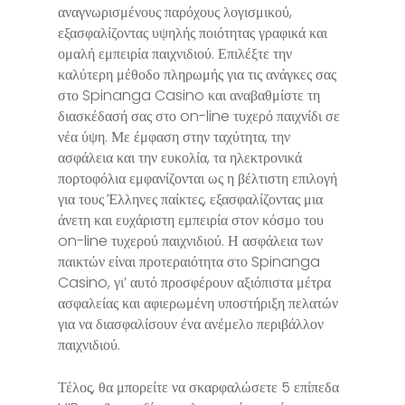
αναγνωρισμένους παρόχους λογισμικού,
εξασφαλίζοντας υψηλής ποιότητας γραφικά και
ομαλή εμπειρία παιχνιδιού. Επιλέξτε την
καλύτερη μέθοδο πληρωμής για τις ανάγκες σας
στο Spinanga Casino και αναβαθμίστε τη
διασκέδασή σας στο on-line τυχερό παιχνίδι σε
νέα ύψη. Με έμφαση στην ταχύτητα, την
ασφάλεια και την ευκολία, τα ηλεκτρονικά
πορτοφόλια εμφανίζονται ως η βέλτιστη επιλογή
για τους Έλληνες παίκτες, εξασφαλίζοντας μια
άνετη και ευχάριστη εμπειρία στον κόσμο του
on-line τυχερού παιχνιδιού. Η ασφάλεια των
παικτών είναι προτεραιότητα στο Spinanga
Casino, γι’ αυτό προσφέρουν αξιόπιστα μέτρα
ασφαλείας και αφιερωμένη υποστήριξη πελατών
για να διασφαλίσουν ένα ανέμελο περιβάλλον
παιχνιδιού.
Τέλος, θα μπορείτε να σκαρφαλώσετε 5 επίπεδα