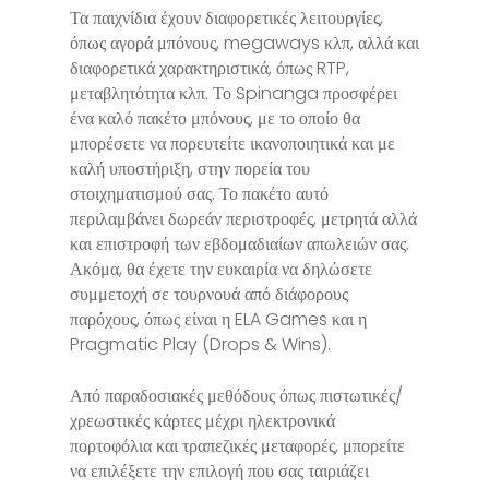
Τα παιχνίδια έχουν διαφορετικές λειτουργίες,
όπως αγορά μπόνους, megaways κλπ, αλλά και
διαφορετικά χαρακτηριστικά, όπως RTP,
μεταβλητότητα κλπ. Το Spinanga προσφέρει
ένα καλό πακέτο μπόνους, με το οποίο θα
μπορέσετε να πορευτείτε ικανοποιητικά και με
καλή υποστήριξη, στην πορεία του
στοιχηματισμού σας. Το πακέτο αυτό
περιλαμβάνει δωρεάν περιστροφές, μετρητά αλλά
και επιστροφή των εβδομαδιαίων απωλειών σας.
Ακόμα, θα έχετε την ευκαιρία να δηλώσετε
συμμετοχή σε τουρνουά από διάφορους
παρόχους, όπως είναι η ELA Games και η
Pragmatic Play (Drops & Wins).
Από παραδοσιακές μεθόδους όπως πιστωτικές/
χρεωστικές κάρτες μέχρι ηλεκτρονικά
πορτοφόλια και τραπεζικές μεταφορές, μπορείτε
να επιλέξετε την επιλογή που σας ταιριάζει