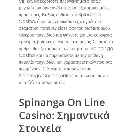
VIP και θα κερδίσετε πλεονεκτήματα, όπως
μεγαλύτερα όρια ανάληψης και εξατομικευμένες
προσφορές. Καλώς ήρθατε στο Spinanga
Casino, όπου οι εντυπωσιακές στιγμές δεν
σταματούν ποτέ! Αν είστε φαν του διαδικτυακού
τυχερού παιχνιδιού και ψάχνετε για μια κορυφαία
εμπειρία, βρίσκεστε στο σωστό μέρος. Σε αυτό το
άρθρο, θα εξετάσουμε τον κόσμο του Spinanga
Casino και θα παρουσιάσουμε την απίθανη
ποικιλία παιχνιδιών και χαρακτηριστικών που σας
περιμένουν. Η λίστα των παρόχων του
Spinanga Casino online αποτελείται πάνω
από 100 κατασκευαστές.
Spinanga On Line
Casino: Σημαντικά
Στοιχεία