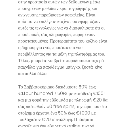
στην προστασία αυτών των δεδομένων μέσω
προηγμένων μεθόδων κρυπτογράφησης και
ανίχνευσης παραβιάσεων ασφαλείας. Είναι
κρίσιμο να επιλέγετε καζίνο που εφαρμόζουν
αυτές τις τεχνολογίες για να διασφαλίσετε ότι οι
προσωπικές σας πληροφορίες παραμένουν
προστατευμένες. Προτεραιότητα του καζίνο είναι
η δημιουργία ενός προστατευμένου
περιβάλλοντος για τα μέλη της πλατφόρμας του.
Τέλος, μπορείτε να βρείτε παραδοσιακά τυχερά
παιχνίδια, για παράδειγμα μπίνγκο, ξυστά, κίνο
και πολλά άλλα.
Το Σαββατοκύριακο διεκδικήστε 50% έως
€1.four hundred +50FS με κατάθεση €100+
και μια φορά την εβδομάδα με πληρωμή €20 θα
σας πιστωθούν 50 free spins, την ώρα που στο
στοίχημα έρχεται ένα 50% έως €1.000 με
τουλάχιστον €20 συναλλαγή. Πρόσφατα
ανακάλυψα ένα εξαιρετικό online τυχερό