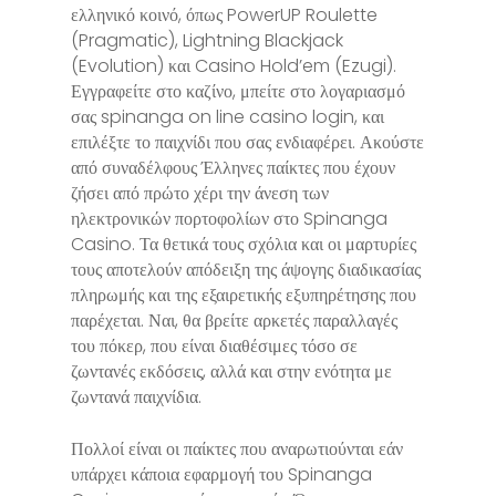
ελληνικό κοινό, όπως PowerUP Roulette
(Pragmatic), Lightning Blackjack
(Evolution) και Casino Hold’em (Ezugi).
Εγγραφείτε στο καζίνο, μπείτε στο λογαριασμό
σας spinanga on line casino login, και
επιλέξτε το παιχνίδι που σας ενδιαφέρει. Ακούστε
από συναδέλφους Έλληνες παίκτες που έχουν
ζήσει από πρώτο χέρι την άνεση των
ηλεκτρονικών πορτοφολίων στο Spinanga
Casino. Τα θετικά τους σχόλια και οι μαρτυρίες
τους αποτελούν απόδειξη της άψογης διαδικασίας
πληρωμής και της εξαιρετικής εξυπηρέτησης που
παρέχεται. Ναι, θα βρείτε αρκετές παραλλαγές
του πόκερ, που είναι διαθέσιμες τόσο σε
ζωντανές εκδόσεις, αλλά και στην ενότητα με
ζωντανά παιχνίδια.
Πολλοί είναι οι παίκτες που αναρωτιούνται εάν
υπάρχει κάποια εφαρμογή του Spinanga