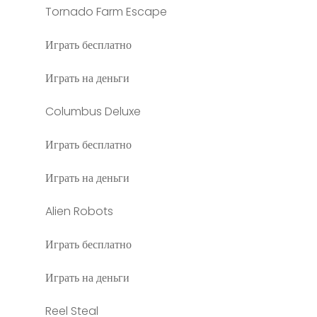
Tornado Farm Escape
Играть бесплатно
Играть на деньги
Columbus Deluxe
Играть бесплатно
Играть на деньги
Alien Robots
Играть бесплатно
Играть на деньги
Reel Steal