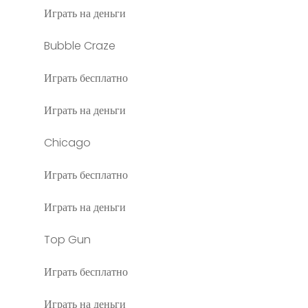
Играть на деньги
Bubble Craze
Играть бесплатно
Играть на деньги
Chicago
Играть бесплатно
Играть на деньги
Top Gun
Играть бесплатно
Играть на деньги