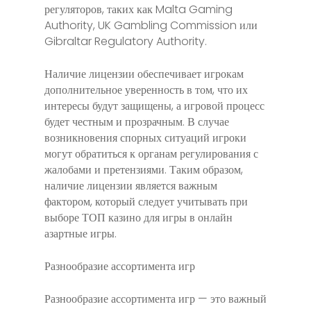
регуляторов, таких как Malta Gaming
Authority, UK Gambling Commission или
Gibraltar Regulatory Authority.
Наличие лицензии обеспечивает игрокам
дополнительное уверенность в том, что их
интересы будут защищены, а игровой процесс
будет честным и прозрачным. В случае
возникновения спорных ситуаций игроки
могут обратиться к органам регулирования с
жалобами и претензиями. Таким образом,
наличие лицензии является важным
фактором, который следует учитывать при
выборе ТОП казино для игры в онлайн
азартные игры.
Разнообразие ассортимента игр
Разнообразие ассортимента игр — это важный