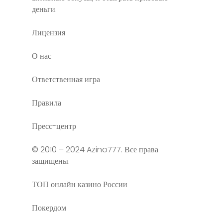
деньги.
Лицензия
О нас
Ответственная игра
Правила
Пресс-центр
© 2010 – 2024 Azino777. Все права
защищены.
ТОП онлайн казино России
Покердом