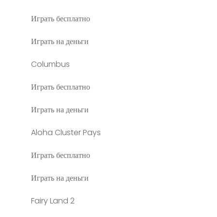
Играть бесплатно
Играть на деньги
Columbus
Играть бесплатно
Играть на деньги
Aloha Cluster Pays
Играть бесплатно
Играть на деньги
Fairy Land 2