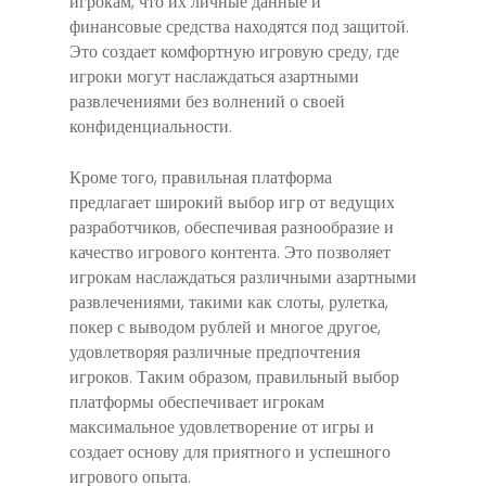
игрокам, что их личные данные и
финансовые средства находятся под защитой.
Это создает комфортную игровую среду, где
игроки могут наслаждаться азартными
развлечениями без волнений о своей
конфиденциальности.
Кроме того, правильная платформа
предлагает широкий выбор игр от ведущих
разработчиков, обеспечивая разнообразие и
качество игрового контента. Это позволяет
игрокам наслаждаться различными азартными
развлечениями, такими как слоты, рулетка,
покер с выводом рублей и многое другое,
удовлетворяя различные предпочтения
игроков. Таким образом, правильный выбор
платформы обеспечивает игрокам
максимальное удовлетворение от игры и
создает основу для приятного и успешного
игрового опыта.