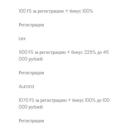
100 FS за регистрацию + бонус 100%
Регистрация
Lex
500 FS за регистрацию + бонус 225% до 45
000 рублей
Регистрация
Aurora
1070 FS за регистрацию + бонус 100% до 100
000 рублей
Регистрация