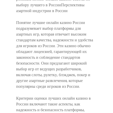
выбору лучшего в РоссииПерспективы
азартной индустрии в России
Понятие лучшие онлайн казино России
подразумевает выбор платформы для
азартных игр, которая отвечает высоким
стандартам качества, надежности и удобства
для игроков из России. Эти казино обычно
обладают лицензией, гарантирующей их
законность и соблюдение стандартов
безопасности. Они предлагают широкий
выбор игр от ведущих разработчиков,
включая слоты, рулетку, блэкджек, покер и
другие азартные развлечения, которые
популярны среди игроков из России.
Критерии оценки лучших онлайн казино в
России включают такие аспекты, как
надежность и безопасность платформы,