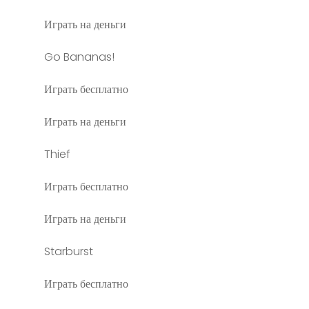
Играть на деньги
Go Bananas!
Играть бесплатно
Играть на деньги
Thief
Играть бесплатно
Играть на деньги
Starburst
Играть бесплатно