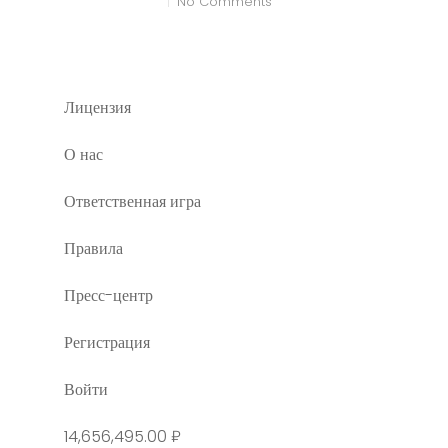
No Comments
Лицензия
О нас
Ответственная игра
Правила
Пресс-центр
Регистрация
Войти
14,656,495.00 ₽