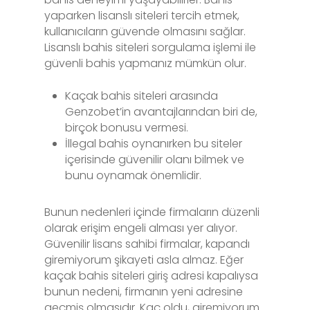
yaparken lisanslı siteleri tercih etmek,
kullanıcıların güvende olmasını sağlar.
Lisanslı bahis siteleri sorgulama işlemi ile
güvenli bahis yapmanız mümkün olur.
Kaçak bahis siteleri arasında
Genzobet’in avantajlarından biri de,
birçok bonusu vermesi.
İllegal bahis oynanırken bu siteler
içerisinde güvenilir olanı bilmek ve
bunu oynamak önemlidir.
Bunun nedenleri içinde firmaların düzenli
olarak erişim engeli alması yer alıyor.
Güvenilir lisans sahibi firmalar, kapandı
giremiyorum şikayeti asla almaz. Eğer
kaçak bahis siteleri giriş adresi kapalıysa
bunun nedeni, firmanın yeni adresine
geçmiş olmasıdır. Kaç oldu, giremiyorum