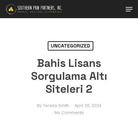
Skip
Men
to
main
content
UNCATEGORIZED
Bahis Lisans
Sorgulama Altı
Siteleri 2
By
Teresa Smith
April 26, 2024
No Comments