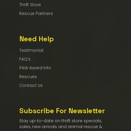
Thrift Store
Rescue Partners
Need Help
Testimonial
FAQ’s
PAW Award Info
Rescues
Contact Us
Subscribe For Newsletter
Stay up-to-date on thrift store specials,
sales, new arrivals and animal rescue &