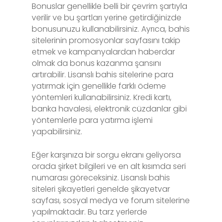
Bonuslar genellikle belli bir çevrim şartıyla
verilir ve bu şartları yerine getirdiğinizde
bonusunuzu kullanabilirsiniz. Ayrıca, bahis
sitelerinin promosyonlar sayfasını takip
etmek ve kampanyalardan haberdar
olmak da bonus kazanma şansını
artırabilir. Lisanslı bahis sitelerine para
yatırmak için genellikle farklı ödeme
yöntemleri kullanabilirsiniz. Kredi kartı,
banka havalesi, elektronik cüzdanlar gibi
yöntemlerle para yatırma işlemi
yapabilirsiniz.
Eğer karşınıza bir sorgu ekranı geliyorsa
orada şirket bilgileri ve en alt kısımda seri
numarası göreceksiniz. Lisanslı bahis
siteleri şikayetleri genelde şikayetvar
sayfası, sosyal medya ve forum sitelerine
yapılmaktadır. Bu tarz yerlerde