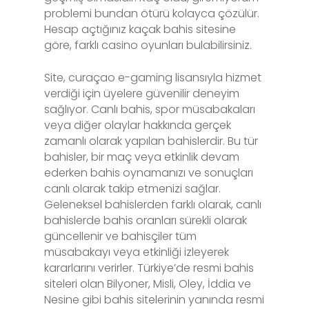
problemi bundan ötürü kolayca çözülür.
Hesap açtığınız kaçak bahis sitesine
göre, farklı casino oyunları bulabilirsiniz.
Site, curaçao e-gaming lisansıyla hizmet
verdiği için üyelere güvenilir deneyim
sağlıyor. Canlı bahis, spor müsabakaları
veya diğer olaylar hakkında gerçek
zamanlı olarak yapılan bahislerdir. Bu tür
bahisler, bir maç veya etkinlik devam
ederken bahis oynamanızı ve sonuçları
canlı olarak takip etmenizi sağlar.
Geleneksel bahislerden farklı olarak, canlı
bahislerde bahis oranları sürekli olarak
güncellenir ve bahisçiler tüm
müsabakayı veya etkinliği izleyerek
kararlarını verirler. Türkiye’de resmi bahis
siteleri olan Bilyoner, Misli, Oley, İddia ve
Nesine gibi bahis sitelerinin yanında resmi