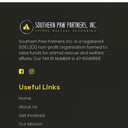
Southern Paw Partners, Inc. is a registered
501(c)(3) non-profit organization formed to
raise funds for animal rescue and welfare
efforts. Our TAX ID NUMBER is 47-5046856
Useful Links
Home
About Us
Get Involved
Our Mission