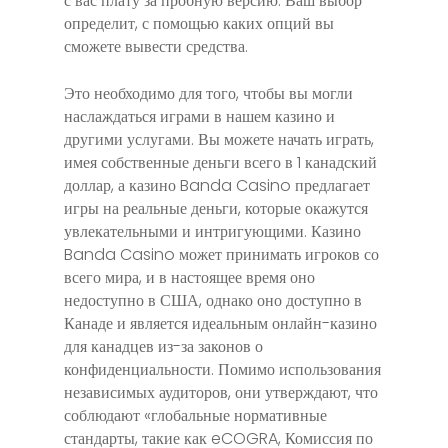
с вас плату за пробную версию. Ваш выбор
определит, с помощью каких опций вы
сможете вывести средства.
Это необходимо для того, чтобы вы могли
наслаждаться играми в нашем казино и
другими услугами. Вы можете начать играть,
имея собственные деньги всего в 1 канадский
доллар, а казино Banda Casino предлагает
игры на реальные деньги, которые окажутся
увлекательными и интригующими. Казино
Banda Casino может принимать игроков со
всего мира, и в настоящее время оно
недоступно в США, однако оно доступно в
Канаде и является идеальным онлайн-казино
для канадцев из-за законов о
конфиденциальности. Помимо использования
независимых аудиторов, они утверждают, что
соблюдают «глобальные нормативные
стандарты, такие как eCOGRA, Комиссия по