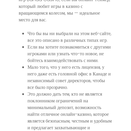
который любит игры в казино с
вращающимся колесом, мы — идеальное
место для вас.
Что бы вы ни выбрали на этом веб-сайте,
все это описано в различных типах игр.
Если вы хотите познакомиться с другими
игроками или узнать что-то новое, не
бойтесь взаимодействовать с ними.
Мало того, что у него есть лицензия, у
него даже есть головной офис в Канаде и
независимый совет директоров, чтобы
все было прозрачно.
Это должно дать тем, кто не является
поклонником ограничений на
минимальный депозит, возможность
найти отличное онлайн-казино, которое
является безопасным, честным и удобным
и предлагает захватывающие и