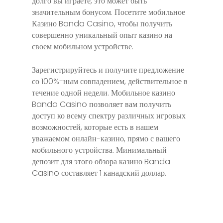
долго вы играете, это может быть
значительным бонусом. Посетите мобильное
Казино Banda Casino, чтобы получить
совершенно уникальный опыт казино на
своем мобильном устройстве.
Зарегистрируйтесь и получите предложение
со 100%-ным совпадением, действительное в
течение одной недели. Мобильное казино
Banda Casino позволяет вам получить
доступ ко всему спектру различных игровых
возможностей, которые есть в нашем
уважаемом онлайн-казино, прямо с вашего
мобильного устройства. Минимальный
депозит для этого обзора казино Banda
Casino составляет 1 канадский доллар.