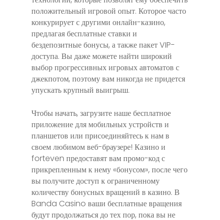
положительный игровой опыт. Которое часто
конкурирует с другими онлайн-казино,
предлагая бесплатные ставки и
бездепозитные бонусы, а также пакет VIP-
доступа. Вы даже можете найти широкий
выбор прогрессивных игровых автоматов с
джекпотом, поэтому вам никогда не придется
упускать крупный выигрыш.
Чтобы начать, загрузите наше бесплатное
приложение для мобильных устройств и
планшетов или присоединяйтесь к нам в
своем любимом веб-браузере! Казино и
forteven предоставят вам промо-код с
прикрепленным к нему «бонусом», после чего
вы получите доступ к ограниченному
количеству бонусных вращений в казино. В
Banda Casino ваши бесплатные вращения
будут продолжаться до тех пор, пока вы не