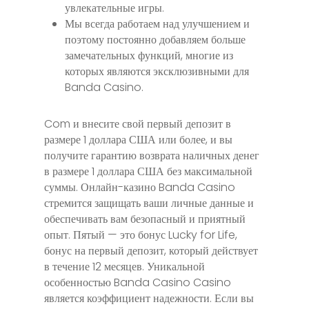
увлекательные игры.
Мы всегда работаем над улучшением и
поэтому постоянно добавляем больше
замечательных функций, многие из
которых являются эксклюзивными для
Banda Casino.
Com и внесите свой первый депозит в
размере 1 доллара США или более, и вы
получите гарантию возврата наличных денег
в размере 1 доллара США без максимальной
суммы. Онлайн-казино Banda Casino
стремится защищать ваши личные данные и
обеспечивать вам безопасный и приятный
опыт. Пятый — это бонус Lucky for Life,
бонус на первый депозит, который действует
в течение 12 месяцев. Уникальной
особенностью Banda Casino Casino
является коэффициент надежности. Если вы