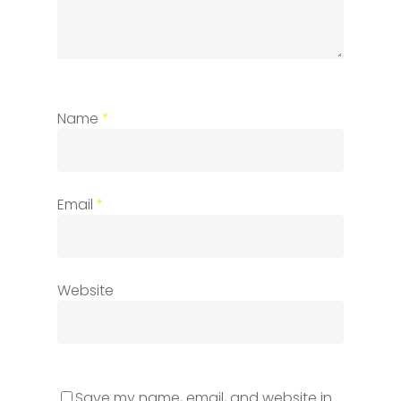
Name
*
Email
*
Website
Save my name, email, and website in