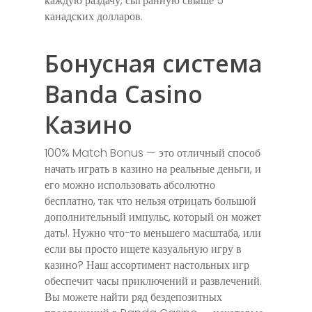
каждую раздачу, сыгранную свыше 5
канадских долларов.
Бонусная система
Banda Casino
Казино
100% Match Bonus — это отличный способ
начать играть в казино на реальные деньги, и
его можно использовать абсолютно
бесплатно, так что нельзя отрицать большой
дополнительный импульс, который он может
дать!. Нужно что-то меньшего масштаба, или
если вы просто ищете казуальную игру в
казино? Наш ассортимент настольных игр
обеспечит часы приключений и развлечений.
Вы можете найти ряд бездепозитных