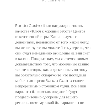
No Comments
Banda Casino было награждено знаком
качества «Ключ к хорошей работе» Центра
ответственной игры. Как и в случае с
депозитами, независимо от того, какой метод
вы используете, вы можете быть уверены, что
они будут немедленно зачислены на ваш счет
в казино. Поверьте нам, мы являемся живым
доказательством того, что мобильные казино
так же выгодны, как и десктопные, поэтому
вы обязательно обнаружите, что последняя
мобильная версия Banda Casino станет
непрерывным источником удачи. Все ваши
варианты банковских операций будут
предварительно одобрены для вашего
региона, поэтому какой бы вариант вы ни