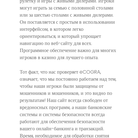
рулетку и игры с живыми дилерами. Игроки
могут играть за семью с половиной столами
или за шестью столами с живыми дилерами.
Он поставляется с простым в использовании
интерфейсом, в котором легко
ориентироваться, и который упрощает
навигацию по веб-сайту для всех.
Программное обеспечение важно для многих
игроков в казино для лучшего опыта.
Тот факт, что нас проверяет eCOGRA,
означает, что мы постоянно работаем над тем,
чтобы наши игроки были защищены от
мошенников и мошенников, и это видно по
результатам! Наш сайт всегда свободен от
вредоносных программ, а наши банковские
системы и системы безопасности всегда
работают для обеспечения безопасности
вашего онлайн-банкинга и транзакций.
Время, необходимое для обработки снятия