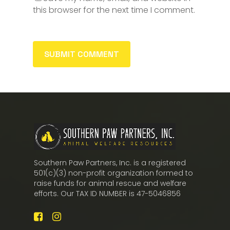
this browser for the next time I comment.
Southern Paw Partners, Inc. is a registered
501(c)(3) non-profit organization formed to
raise funds for animal rescue and welfare
efforts. Our TAX ID NUMBER is 47-5046856