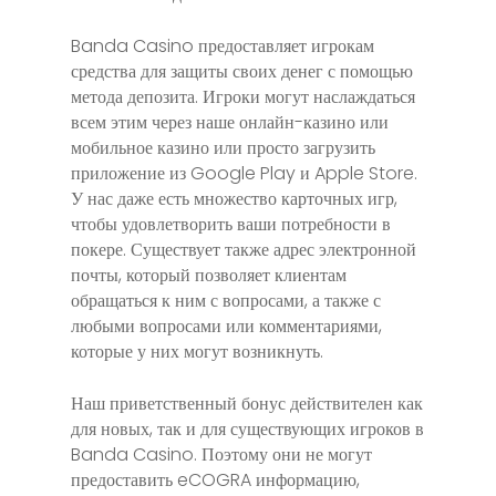
Banda Casino предоставляет игрокам
средства для защиты своих денег с помощью
метода депозита. Игроки могут наслаждаться
всем этим через наше онлайн-казино или
мобильное казино или просто загрузить
приложение из Google Play и Apple Store.
У нас даже есть множество карточных игр,
чтобы удовлетворить ваши потребности в
покере. Существует также адрес электронной
почты, который позволяет клиентам
обращаться к ним с вопросами, а также с
любыми вопросами или комментариями,
которые у них могут возникнуть.
Наш приветственный бонус действителен как
для новых, так и для существующих игроков в
Banda Casino. Поэтому они не могут
предоставить eCOGRA информацию,