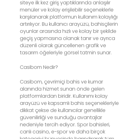
siteye ilk kez giriş yaptıklarında anlaşılır
menüler ve kolay erişilebilir seçeneklerle
karşılanarak platformun kullanım kolaylığı
artırılıyor. Bu kullanıcı arayüzü, bahisçilerin
oyunlar arasında hızlı ve kolay bir şekilde
geçiş yapmasına olanak tanır ve ayrıca
düzenli olarak güncellenen grafik ve
tasarım öğeleriyle görsel tatmin sunar.
Casibom Nedir?
Casibom, çevrimiçi bahis ve kumar
alanında hizmet sunan önde gelen
platformlardan biridir. Kullanımı kolay
arayüzü ve kapsamlı bahis seçenekleriyle
dikkat çekse de kullanıcılar genellikle
güvenilirliği ve sunduğu avantajlar
nedeniyle tercih ediyor. Spor bahisleri,
canlı casino, e-spor ve daha birçok
kategoriyi bünyesinde barındırarak tüm