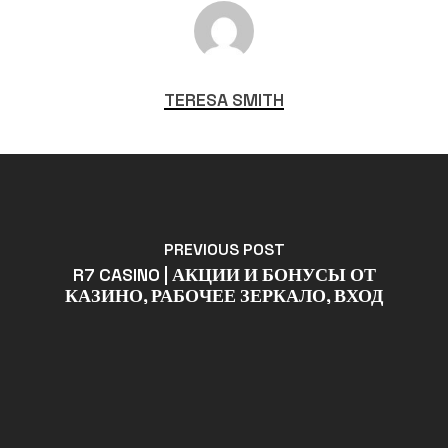
TERESA SMITH
PREVIOUS POST
R7 CASINO | АКЦИИ И БОНУСЫ ОТ
КАЗИНО, РАБОЧЕЕ ЗЕРКАЛО, ВХОД