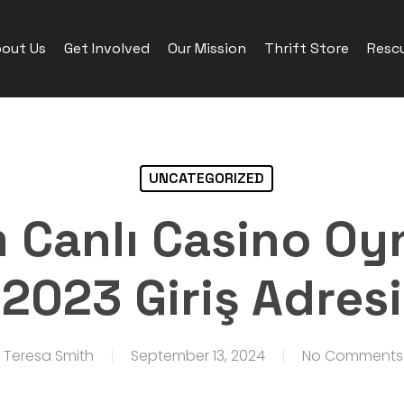
out Us
Get Involved
Our Mission
Thrift Store
Rescu
UNCATEGORIZED
 Canlı Casino Oyn
2023 Giriş Adresi
Teresa Smith
September 13, 2024
No Comments