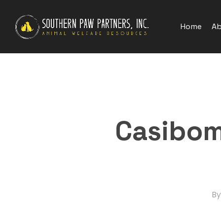
Skip
to
Home
Ab
main
content
Casibom
By