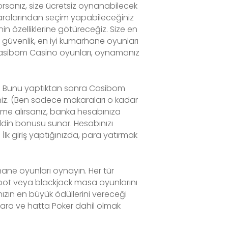
rsanız, size ücretsiz oynanabilecek
e aralarından seçim yapabileceğiniz
nin özelliklerine götüreceğiz. Size en
f güvenlik, en iyi kumarhane oyunları
r. Casibom Casino oyunları, oynamanız
iz. Bunu yaptıktan sonra Casibom
iniz. (Ben sadece makaraları o kadar
me alırsanız, banka hesabınıza
din bonusu sunar. Hesabınızı
k giriş yaptığınızda, para yatırmak
ane oyunları oynayın. Her tür
ckpot veya blackjack masa oyunlarını
ızın en büyük ödüllerini vereceği
Bakara ve hatta Poker dahil olmak