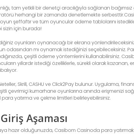
ığı, tam yetkili bir denetçi aracılığıyla sağlanan bağımsız
ratörü herhangi bir zamanda denetlemekte serbesttir.C
oyun şeffaftır ve tüm oyuncular ödeme tablolarını istedikle
 sizin için burada!
diğiniz oyunların oynanacağı bir ekrana yönlendirileceksi
un odasından mı oynamak istediğinizi seçebileceksiniz. Pa
dığınızda, çeşitli ödeme yöntemlerini kullanabilirsiniz. 
ların yıllardır istediği özelliklerle, sürekli olarak kazanan, 
abalıyor.
Neteller, Skrill, CASHU ve Click2Pay bulunur. Uygulama, fin
şitli çevrimiçi kumarhane oyunlarına anında erişmenizi sağla
l para yatırma ve çekme limitleri belirleyebilirsiniz.
Giriş Aşaması
aya hazır olduğunuzda, Casibom Casinoda para yatırmak i