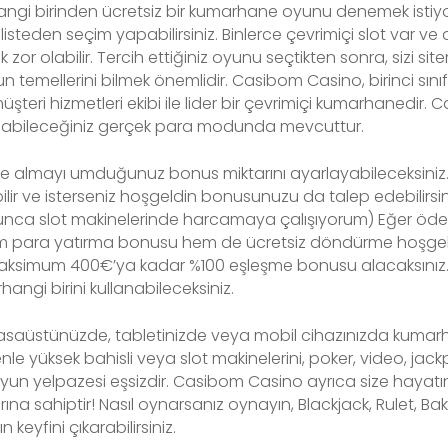
hangi birinden ücretsiz bir kumarhane oyunu denemek istiyo
isteden seçim yapabilirsiniz. Binlerce çevrimiçi slot var v
or olabilir. Tercih ettiğiniz oyunu seçtikten sonra, sizi site
 temellerini bilmek önemlidir. Casibom Casino, birinci sını
müşteri hizmetleri ekibi ile lider bir çevrimiçi kumarhanedi
pabileceğiniz gerçek para modunda mevcuttur.
zi ve almayı umduğunuz bonus miktarını ayarlayabileceksin
bilir ve isterseniz hoşgeldin bonusunuzu da talep edebilirs
unca slot makinelerinde harcamaya çalışıyorum) Eğer öde
hem para yatırma bonusu hem de ücretsiz döndürme hoşgel
aksimum 400€’ya kadar %100 eşleşme bonusu alacaksınız. İl
angi birini kullanabileceksiniz.
asaüstünüzde, tabletinizde veya mobil cihazınızda kumarh
nle yüksek bahisli veya slot makinelerini, poker, video, ja
yun yelpazesi eşsizdir. Casibom Casino ayrıca size hayatın
arına sahiptir! Nasıl oynarsanız oynayın, Blackjack, Rulet, 
 keyfini çıkarabilirsiniz.