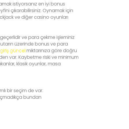
amak istiyorsanız en iyi bonus
fini çıkarabilirsiniz. Oynamak için
Blackjack ve diğer casino oyunları
geçerlidir ve para çekme işleminiz
 tutarın üzerinde bonus ve para
iriş güncel
miktarınıza göre doğru
eden var. Kaybetme riski ve minimum
kanlar, klasik oyunlar, masa
mlı bir seçim de var.
bı açmadıkça bundan