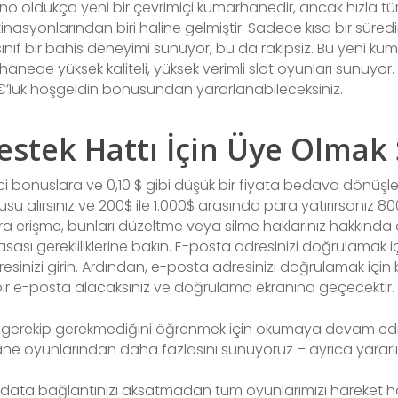
o oldukça yeni bir çevrimiçi kumarhanedir, ancak hızla tü
nasyonlarından biri haline gelmiştir. Sadece kısa bir sür
ınıf bir bahis deneyimi sunuyor, bu da rakipsiz. Bu yeni k
hanede yüksek kaliteli, yüksek verimli slot oyunları sunuyor
€’luk hoşgeldin bonusundan yararlanabileceksiniz.
stek Hattı İçin Üye Olmak 
onuslara ve 0,10 $ gibi düşük bir fiyata bedava dönüşlere 
u alırsınız ve 200$ ile 1.000$ arasında para yatırırsanız 80
lara erişme, bunları düzeltme veya silme haklarınız hakkında
ası gerekliliklerine bakın. E-posta adresinizi doğrulamak i
esinizi girin. Ardından, e-posta adresinizi doğrulamak için
bir e-posta alacaksınız ve doğrulama ekranına geçecektir.
gerekip gerekmediğini öğrenmek için okumaya devam edi
e oyunlarından daha fazlasını sunuyoruz – ayrıca yararlı 
l data bağlantınızı aksatmadan tüm oyunlarımızı hareket ha