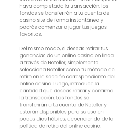
haya completado la transacción, los
fondos se transferirán a tu cuenta de
casino site de forma instantánea y
podrás comenzar a jugar tus juegos
favoritos.
Del mismo modo, si deseas retirar tus
ganancias de un online casino en línea
a través de Neteller, simplemente
selecciona Neteller como tu método de
retiro en la sección correspondiente del
online casino. Luego, introduce la
cantidad que deseas retirar y confirma
la transacción. Los fondos se
transferirán a tu cuenta de Neteller y
estarán disponibles para su uso en
pocos días hábiles, dependiendo de la
política de retiro del online casino.