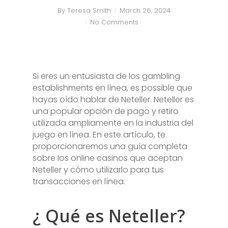
By
Teresa Smith
March 26, 2024
No Comments
Si eres un entusiasta de los gambling
establishments en línea, es possible que
hayas oído hablar de Neteller. Neteller es
una popular opción de pago y retiro
utilizada ampliamente en la industria del
juego en línea. En este artículo, te
proporcionaremos una guía completa
sobre los online casinos que aceptan
Neteller y cómo utilizarlo para tus
transacciones en línea.
¿ Qué es Neteller?