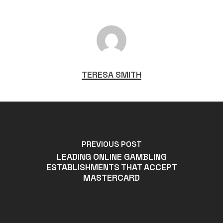
TERESA SMITH
PREVIOUS POST
LEADING ONLINE GAMBLING
ESTABLISHMENTS THAT ACCEPT
MASTERCARD