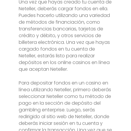
Una vez que hayas creado tu cuenta de
Neteller, deberás cargar fondos en ella.
Puedes hacerlo utilizando una variedad
de métodos de financiación, como
transferencias bancarias, tarjetas de
crédito y débito, y otros servicios de
billetera electrónica. Una vez que hayas
cargado fondos en tu cuenta de
Neteller, estarás listo para realizar
depósitos en los online casinos en línea
que aceptan Neteller.
Para depositar fondos en un casino en
línea utilizando Neteller, primero deberás
seleccionar Neteller como tu método de
pago en la sección de depósito del
gambling enterprise. Luego, serás
redirigido al sitio web de Neteller, donde
deberás iniciar sesión en tu cuenta y
confirmar la transacción. Una vez que se