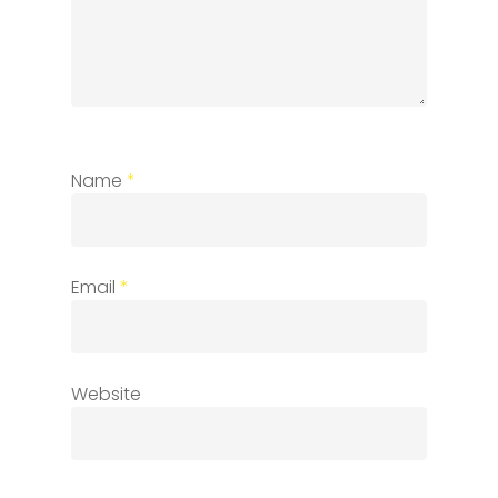
Name
*
Email
*
Website