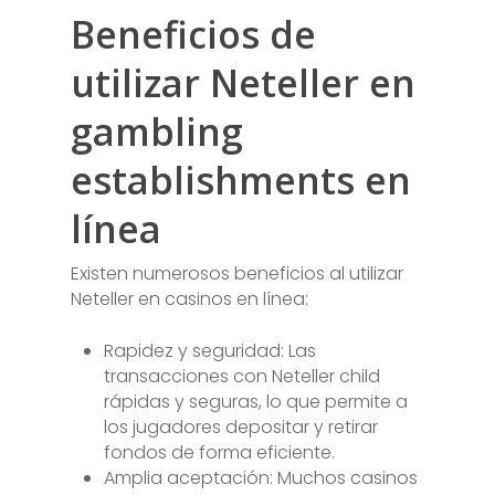
Beneficios de
utilizar Neteller en
gambling
establishments en
línea
Existen numerosos beneficios al utilizar
Neteller en casinos en línea:
Rapidez y seguridad: Las
transacciones con Neteller child
rápidas y seguras, lo que permite a
los jugadores depositar y retirar
fondos de forma eficiente.
Amplia aceptación: Muchos casinos