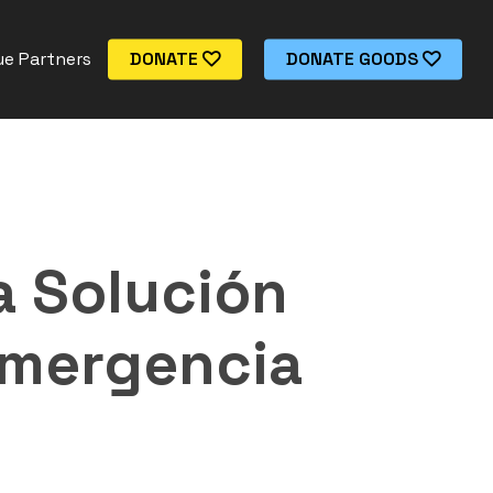
e Partners
DONATE
DONATE GOODS
a Solución
Emergencia