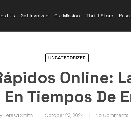
out Us
Get Involved
Our Mission
Thrift Store
Rescu
UNCATEGORIZED
Rápidos Online: L
a En Tiempos De 
y
Teresa Smith
October 23, 2024
No Comments