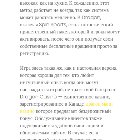
высокая, как на кухне. К сожалению, этот
метод работает не всегда, так как система
может работать медленно. В Dragon,
включая Spin Sports, есть фантастический
приветственный пакет, который игроки могут
активировать, после чего они получат свои
собственные бесплатные вращения просто за
регистрацию.
Игра здесь такая же, как и настольная версия,
которая хороша для тех, кто любит
интуитивный опыт, когда они могут
наслаждаться игрой, не тратя свой банкролл.
Dragon Casino — единственное казино,
зарегистрированное в Канаде,
драгон мани
казино
которое предлагает бездепозитный
бонус. Обслуживание клиентов также
подчеркивается удобной навигацией и
обновляемым сайтом. В случае, если
проверочный код не работает, следует