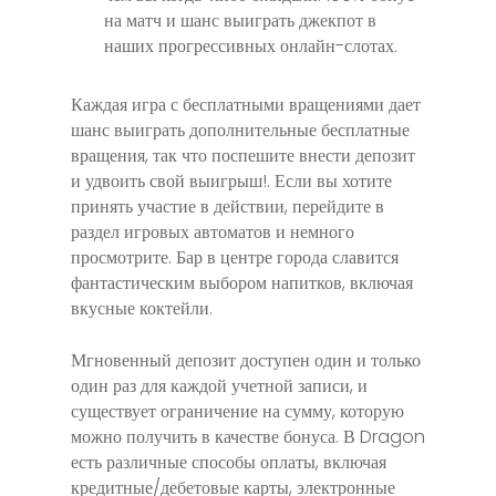
на матч и шанс выиграть джекпот в
наших прогрессивных онлайн-слотах.
Каждая игра с бесплатными вращениями дает
шанс выиграть дополнительные бесплатные
вращения, так что поспешите внести депозит
и удвоить свой выигрыш!. Если вы хотите
принять участие в действии, перейдите в
раздел игровых автоматов и немного
просмотрите. Бар в центре города славится
фантастическим выбором напитков, включая
вкусные коктейли.
Мгновенный депозит доступен один и только
один раз для каждой учетной записи, и
существует ограничение на сумму, которую
можно получить в качестве бонуса. В Dragon
есть различные способы оплаты, включая
кредитные/дебетовые карты, электронные