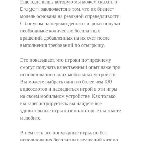
Еще одна вещь, которую мы можем сказать о
Dragon, заключается в том, что их бизнес-
модель основана на реальной справедливости.
С бонусом на первый депозит игроки получат
необходимое количество бесплатных
вращений, добавленных на их счет после
выполнения требований по отыгрышу.
Это показывает, что игроки по-прежнему
смогут получать качественный опыт даже при
использовании своих мобильных устройств.
Вы можете выбрать один из более чем 100
видеослотов и насладиться игрой в эти игры
на своем мобильном устройстве. Как только
вы зарегистрируетесь, вы найдете все
удивительные игры казино, которые вы знаете
и любите.
В нем есть все популярные игры, но без
использования бесплатных вращений казино