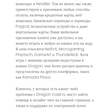
кошельки и Neteller. Тем не менее, мы также
приветствуем и принимаем любые способы
оплаты, включая кредитные карты, веб-
кошельки, банковские переводы и переводы
Paypal, бесконтактные устройства и даже
виртуальные карты. Наше мобильное
приложение казино уже доступно, и вы
можете играть в любую из наших игр на ходу.
К ним относятся NetEnt, Microgaming,
Playtech, GameArt и Thunderkick. Хотя
игры с живыми дилерами недоступны в
казино Dragon, они более распространены и
представлены на других платформах, таких
как Ramada Plaza.
Клиенты, у которых есть какие-либо
проблемы с Dragon Casino, могут найти
помощь в онлайн-чате на главной странице, а
также в поддержке по электронной почте.