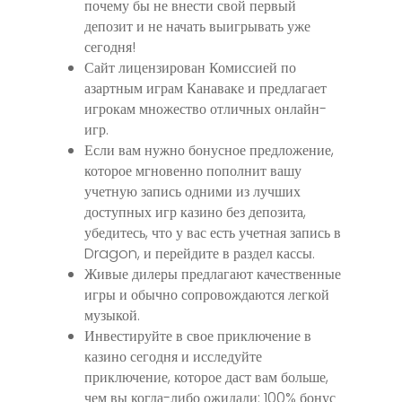
почему бы не внести свой первый
депозит и не начать выигрывать уже
сегодня!
Сайт лицензирован Комиссией по
азартным играм Канаваке и предлагает
игрокам множество отличных онлайн-
игр.
Если вам нужно бонусное предложение,
которое мгновенно пополнит вашу
учетную запись одними из лучших
доступных игр казино без депозита,
убедитесь, что у вас есть учетная запись в
Dragon, и перейдите в раздел кассы.
Живые дилеры предлагают качественные
игры и обычно сопровождаются легкой
музыкой.
Инвестируйте в свое приключение в
казино сегодня и исследуйте
приключение, которое даст вам больше,
чем вы когда-либо ожидали: 100% бонус