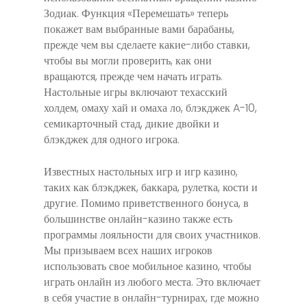
Зодиак. Функция «Перемешать» теперь
покажет вам выбранные вами барабаны,
прежде чем вы сделаете какие-либо ставки,
чтобы вы могли проверить, как они
вращаются, прежде чем начать играть.
Настольные игры включают техасский
холдем, омаху хай и омаха ло, блэкджек A-10,
семикарточный стад, дикие двойки и
блэкджек для одного игрока.
Известных настольных игр и игр казино,
таких как блэкджек, баккара, рулетка, кости и
другие. Помимо приветственного бонуса, в
большинстве онлайн-казино также есть
программы лояльности для своих участников.
Мы призываем всех наших игроков
использовать свое мобильное казино, чтобы
играть онлайн из любого места. Это включает
в себя участие в онлайн-турнирах, где можно