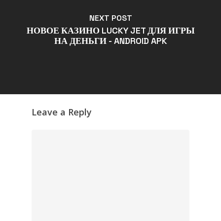
NEXT POST
НОВОЕ КАЗИНО LUCKY JET ДЛЯ ИГРЫ
НА ДЕНЬГИ - ANDROID APK
Leave a Reply