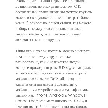
чтобы играть в наши игры с бесплатными
вращениями, не рискуя ни центом! С 10
бесплатными вращениями вы можете крутить
колесо в свое удовольствие и выиграть более
чем в 10 раз больше вашей ставки. Вы можете
выбирать между классическими играми,
такими как блэкджек, рулетка, игровые
автоматы и многое другое.
Типы игр и ставок, которые можно выбирать
в казино по всему миру, столь же
разнообразны, как и количество людей,
которые приходят играть. В Dragon мы рады
возможности предложить все наши игры в
мобильном формате. Веб-сайт создан с
адаптивным дизайном и совместим с
мобильными устройствами и смартфонами,
такими как iPhone, Android и Windows
Phone. Dragon имеет лицензию UKGC, и
именно по этой причине казино поставило