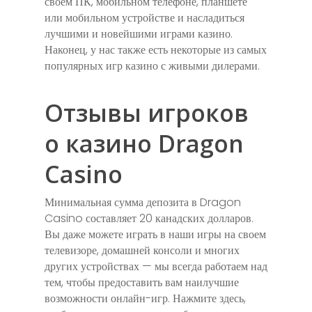
своем ПК, мобильном телефоне, планшете
или мобильном устройстве и насладиться
лучшими и новейшими играми казино.
Наконец, у нас также есть некоторые из самых
популярных игр казино с живыми дилерами.
Отзывы игроков
о казино Dragon
Casino
Минимальная сумма депозита в Dragon
Casino составляет 20 канадских долларов.
Вы даже можете играть в наши игры на своем
телевизоре, домашней консоли и многих
других устройствах — мы всегда работаем над
тем, чтобы предоставить вам наилучшие
возможности онлайн-игр. Нажмите здесь,