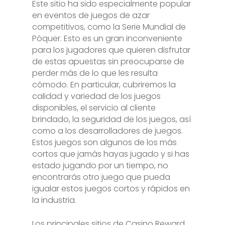
Este sitio ha sido especialmente popular
en eventos de juegos de azar
competitivos, como la Serie Mundial de
Póquer. Esto es un gran inconveniente
para los jugadores que quieren disfrutar
de estas apuestas sin preocuparse de
perder más de lo que les resulta
cómodo. En particular, cubriremos la
calidad y variedad de los juegos
disponibles, el servicio al cliente
brindado, la seguridad de los juegos, así
como a los desarrolladores de juegos.
Estos juegos son algunos de los más
cortos que jamás hayas jugado y si has
estado jugando por un tiempo, no
encontrarás otro juego que pueda
igualar estos juegos cortos y rápidos en
la industria.
Los principales sitios de Casino Reward