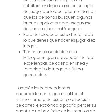
después de 24 horas y deben
solicitarse y depositarse en un lugar
de juego, por lo que recomendamos
que las personas busquen algunas
buenas opciones para asegurarse
de que su dinero esté seguro.
Para desbloquear este dinero, todo
lo que tienes que hacer es jugar diez
juegos.
Tienen una asociación con
Microgaming, un proveedor líder de
experiencias de casino en línea y
tecnología de juego de última
generación.
También le recomendamos
encarecidamente que no utilice el
mismo nombre de usuario o dirección
de correo electrónico o podría perder su
cuenta. Y no hay límite en los montos de