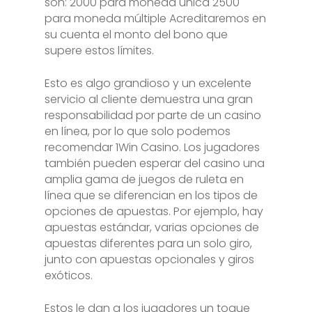
son: 2000 para moneda única 2500
para moneda múltiple Acreditaremos en
su cuenta el monto del bono que
supere estos límites.
Esto es algo grandioso y un excelente
servicio al cliente demuestra una gran
responsabilidad por parte de un casino
en línea, por lo que solo podemos
recomendar 1Win Casino. Los jugadores
también pueden esperar del casino una
amplia gama de juegos de ruleta en
línea que se diferencian en los tipos de
opciones de apuestas. Por ejemplo, hay
apuestas estándar, varias opciones de
apuestas diferentes para un solo giro,
junto con apuestas opcionales y giros
exóticos.
Estos le dan a los jugadores un toque