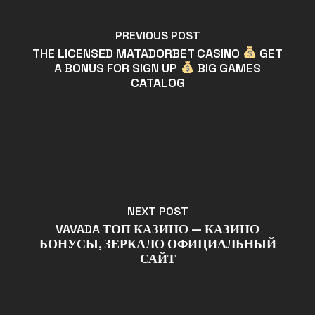
PREVIOUS POST
THE LICENSED MATADORBET CASINO
GET
A BONUS FOR SIGN UP
BIG GAMES
CATALOG
NEXT POST
VAVADA ТОП КАЗИНО — КАЗИНО
БОНУСЫ, ЗЕРКАЛО ОФИЦИАЛЬНЫЙ
САЙТ