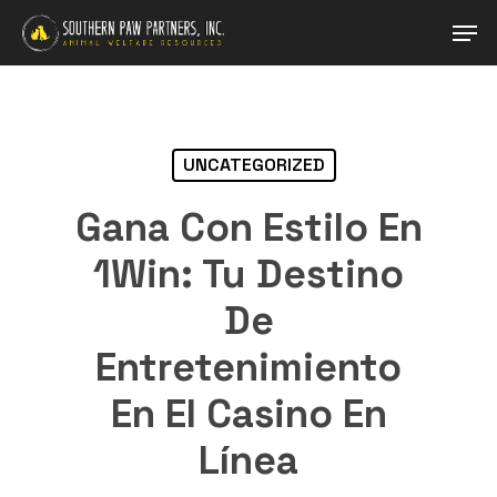
Skip
Men
to
main
Close
content
Menu
UNCATEGORIZED
Gana Con Estilo En
1Win: Tu Destino
De
Entretenimiento
En El Casino En
Línea