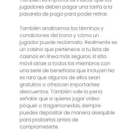
jugadores deben pagar una tarifa a la
pasarela de pago para poder retirar.
También analizamos los términos y
condiciones del bono y cómo un
jugador puede reclamarlo. Realmente es
un casino que pertenece a tu lista de
casinos en línea más seguros. El sitio
móvil atrae a todos los miembros con
una serie de beneficios que incluyen No
es raro que algunos de ellos sean
gratuitos o ofrezcan importantes
descuentos. También vale la pena
señalar que si quieres jugar video
póquer o tragamonedas, siempre
puedes depositar de manera asequible
para probarlos antes de
comprometerte.