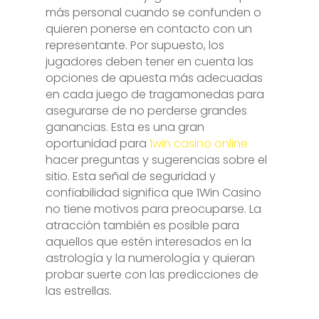
más personal cuando se confunden o
quieren ponerse en contacto con un
representante. Por supuesto, los
jugadores deben tener en cuenta las
opciones de apuesta más adecuadas
en cada juego de tragamonedas para
asegurarse de no perderse grandes
ganancias. Esta es una gran
oportunidad para
1win casino online
hacer preguntas y sugerencias sobre el
sitio. Esta señal de seguridad y
confiabilidad significa que 1Win Casino
no tiene motivos para preocuparse. La
atracción también es posible para
aquellos que estén interesados ​​en la
astrología y la numerología y quieran
probar suerte con las predicciones de
las estrellas.