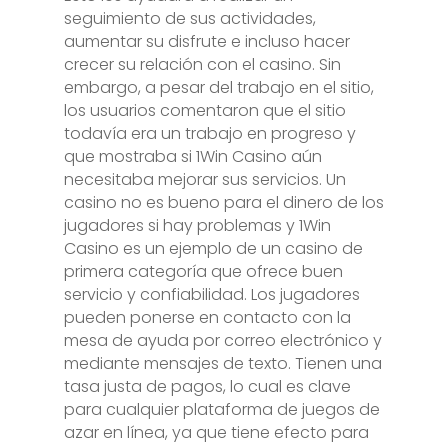
seguimiento de sus actividades,
aumentar su disfrute e incluso hacer
crecer su relación con el casino. Sin
embargo, a pesar del trabajo en el sitio,
los usuarios comentaron que el sitio
todavía era un trabajo en progreso y
que mostraba si 1Win Casino aún
necesitaba mejorar sus servicios. Un
casino no es bueno para el dinero de los
jugadores si hay problemas y 1Win
Casino es un ejemplo de un casino de
primera categoría que ofrece buen
servicio y confiabilidad. Los jugadores
pueden ponerse en contacto con la
mesa de ayuda por correo electrónico y
mediante mensajes de texto. Tienen una
tasa justa de pagos, lo cual es clave
para cualquier plataforma de juegos de
azar en línea, ya que tiene efecto para