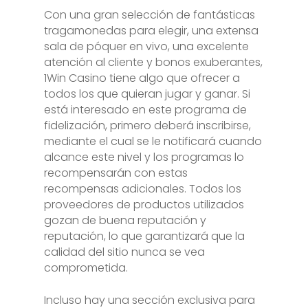
Con una gran selección de fantásticas
tragamonedas para elegir, una extensa
sala de póquer en vivo, una excelente
atención al cliente y bonos exuberantes,
1Win Casino tiene algo que ofrecer a
todos los que quieran jugar y ganar. Si
está interesado en este programa de
fidelización, primero deberá inscribirse,
mediante el cual se le notificará cuando
alcance este nivel y los programas lo
recompensarán con estas
recompensas adicionales. Todos los
proveedores de productos utilizados
gozan de buena reputación y
reputación, lo que garantizará que la
calidad del sitio nunca se vea
comprometida.
Incluso hay una sección exclusiva para