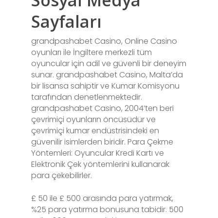
Sosyal Medya
Sayfaları
grandpashabet Casino, Online Casino
oyunları ile İngiltere merkezli tüm
oyuncular için adil ve güvenli bir deneyim
sunar. grandpashabet Casino, Malta’da
bir lisansa sahiptir ve Kumar Komisyonu
tarafından denetlenmektedir.
grandpashabet Casino, 2004’ten beri
çevrimiçi oyunların öncüsüdür ve
çevrimiçi kumar endüstrisindeki en
güvenilir isimlerden biridir. Para Çekme
Yöntemleri: Oyuncular Kredi Kartı ve
Elektronik Çek yöntemlerini kullanarak
para çekebilirler.
£ 50 ile £ 500 arasında para yatırmak,
%25 para yatırma bonusuna tabidir. 500