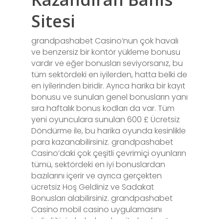
Sitesi
grandpashabet Casino’nun çok havalı
ve benzersiz bir kontör yükleme bonusu
vardır ve eğer bonusları seviyorsanız, bu
tüm sektördeki en iyilerden, hatta belki de
en iyilerinden biridir. Ayrıca harika bir kayıt
bonusu ve sunulan genel bonusların yanı
sıra haftalık bonus kodları da var. Tüm
yeni oyunculara sunulan 600 £ Ücretsiz
Döndürme ile, bu harika oyunda kesinlikle
para kazanabilirsiniz. grandpashabet
Casino’daki çok çeşitli çevrimiçi oyunların
tümü, sektördeki en iyi bonuslardan
bazılarını içerir ve ayrıca gerçekten
ücretsiz Hoş Geldiniz ve Sadakat
Bonusları alabilirsiniz. grandpashabet
Casino mobil casino uygulamasını