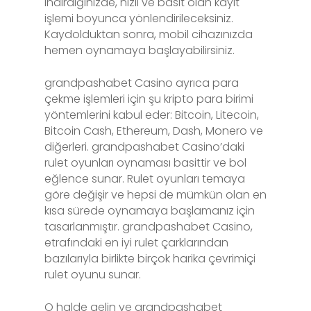
indirdiğinizde, hızlı ve basit olan kayıt
işlemi boyunca yönlendirileceksiniz.
Kaydolduktan sonra, mobil cihazınızda
hemen oynamaya başlayabilirsiniz.
grandpashabet Casino ayrıca para
çekme işlemleri için şu kripto para birimi
yöntemlerini kabul eder: Bitcoin, Litecoin,
Bitcoin Cash, Ethereum, Dash, Monero ve
diğerleri. grandpashabet Casino’daki
rulet oyunları oynaması basittir ve bol
eğlence sunar. Rulet oyunları temaya
göre değişir ve hepsi de mümkün olan en
kısa sürede oynamaya başlamanız için
tasarlanmıştır. grandpashabet Casino,
etrafındaki en iyi rulet çarklarından
bazılarıyla birlikte birçok harika çevrimiçi
rulet oyunu sunar.
O halde gelin ve grandpashabet