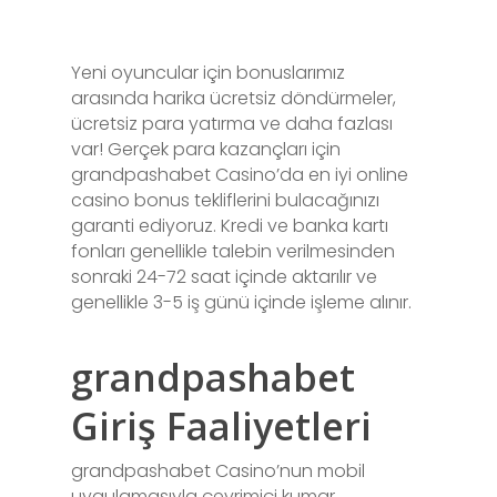
Yeni oyuncular için bonuslarımız
arasında harika ücretsiz döndürmeler,
ücretsiz para yatırma ve daha fazlası
var! Gerçek para kazançları için
grandpashabet Casino’da en iyi online
casino bonus tekliflerini bulacağınızı
garanti ediyoruz. Kredi ve banka kartı
fonları genellikle talebin verilmesinden
sonraki 24-72 saat içinde aktarılır ve
genellikle 3-5 iş günü içinde işleme alınır.
grandpashabet
Giriş Faaliyetleri
grandpashabet Casino’nun mobil
uygulamasıyla çevrimiçi kumar