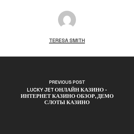
TERESA SMITH
PREVIOUS POST
LUCKY JET ОНЛАЙН КАЗИНО -
ИНТЕРНЕТ КАЗИНО ОБЗОР, ДЕМО
СЛОТЫ КАЗИНО