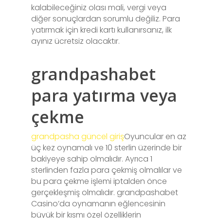
kalabileceğiniz olası mali, vergi veya
diğer sonuçlardan sorumlu değiliz. Para
yatırmak için kredi kartı kullanırsanız, ilk
ayınız ücretsiz olacaktır.
grandpashabet
para yatırma veya
çekme
grandpasha güncel giriş
Oyuncular en az
üç kez oynamalı ve 10 sterlin üzerinde bir
bakiyeye sahip olmalıdır. Ayrıca 1
sterlinden fazla para çekmiş olmalılar ve
bu para çekme işlemi iptalden önce
gerçekleşmiş olmalıdır. grandpashabet
Casino’da oynamanın eğlencesinin
büyük bir kısmı özel özelliklerin