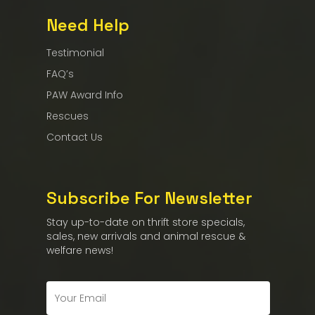
Need Help
Testimonial
FAQ’s
PAW Award Info
Rescues
Contact Us
Subscribe For Newsletter
Stay up-to-date on thrift store specials,
sales, new arrivals and animal rescue &
welfare news!