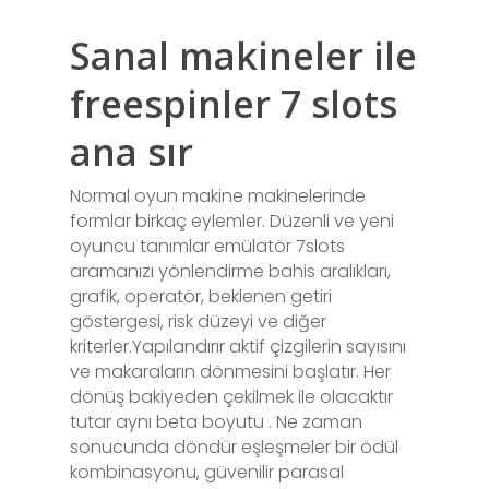
Sanal makineler ile
freespinler 7 slots
ana sır
Normal oyun makine makinelerinde
formlar birkaç eylemler. Düzenli ve yeni
oyuncu tanımlar emülatör 7slots
aramanızı yönlendirme bahis aralıkları,
grafik, operatör, beklenen getiri
göstergesi, risk düzeyi ve diğer
kriterler.Yapılandırır aktif çizgilerin sayısını
ve makaraların dönmesini başlatır. Her
dönüş bakiyeden çekilmek ile olacaktır
tutar aynı beta boyutu . Ne zaman
sonucunda döndür eşleşmeler bir ödül
kombinasyonu, güvenilir parasal