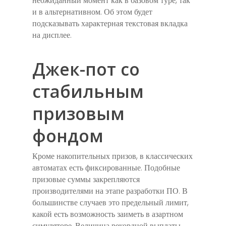
неожиданный момент как в базовом туре, так
и в альтернативном. Об этом будет
подсказывать характерная текстовая вкладка
на дисплее.
Джек-пот со
стабильным
призовым
фондом
Кроме накопительных призов, в классических
автоматах есть фиксированные. Подобные
призовые суммы закрепляются
производителями на этапе разработки ПО. В
большинстве случаев это предельный лимит,
какой есть возможность заиметь в азартном
симуляторе. Величина рекордной выплаты