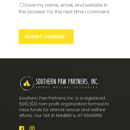
Save my name, email, and website in
this browser for the next time I comment.
Southern Paw Partners, Inc. is a registered
501(c)(3) non-profit organization formed to
raise funds for animal rescue and welfare
efforts. Our TAX ID NUMBER is 47-5046856