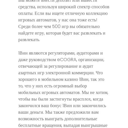
Вы можете внести депозит или вывести
средства, используя широкий спектр способов
оплаты. Если вы ищете отличную коллекцию
игровых автоматов, у нас она тоже есть!
Среди более чем 500 игр вы обязательно
найдете игру, которая будет вас развлекать и
развлекать.
1Вин являются регуляторами, аудиторами и
даже руководством eCOGRA, организации,
отвечающей за регулирование и аудит
азартных игр электронной коммерции. Что
хорошего в мобильном казино 1Вин, так это
то, что у них есть огромный выбор
мобильных игровых автоматов. Мы не хотим,
чтобы вы были застигнуты врасплох, когда
закончился ваш бонус 1Вин или закончились
ваши деньги. Мы также предложили вам
возможность выиграть дополнительные
бесплатные вращения, выпадая выигрышные