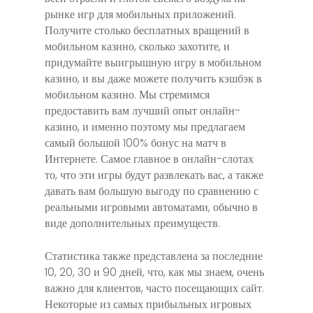
рынке игр для мобильных приложений.
Получите столько бесплатных вращений в
мобильном казино, сколько захотите, и
придумайте выигрышную игру в мобильном
казино, и вы даже можете получить кэшбэк в
мобильном казино. Мы стремимся
предоставить вам лучший опыт онлайн-
казино, и именно поэтому мы предлагаем
самый большой 100% бонус на матч в
Интернете. Самое главное в онлайн-слотах
то, что эти игры будут развлекать вас, а также
давать вам большую выгоду по сравнению с
реальными игровыми автоматами, обычно в
виде дополнительных преимуществ.
Статистика также представлена ​​за последние
10, 20, 30 и 90 дней, что, как мы знаем, очень
важно для клиентов, часто посещающих сайт.
Некоторые из самых прибыльных игровых