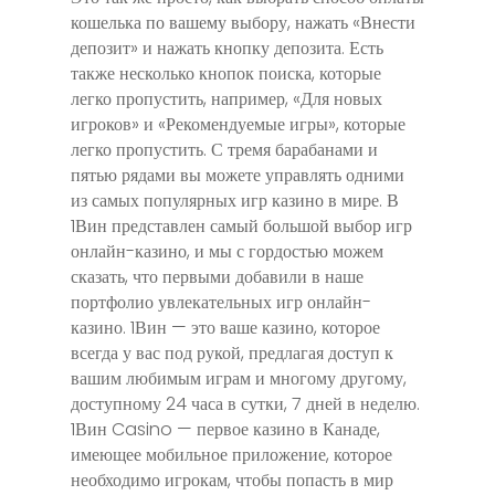
кошелька по вашему выбору, нажать «Внести
депозит» и нажать кнопку депозита. Есть
также несколько кнопок поиска, которые
легко пропустить, например, «Для новых
игроков» и «Рекомендуемые игры», которые
легко пропустить. С тремя барабанами и
пятью рядами вы можете управлять одними
из самых популярных игр казино в мире. В
1Вин представлен самый большой выбор игр
онлайн-казино, и мы с гордостью можем
сказать, что первыми добавили в наше
портфолио увлекательных игр онлайн-
казино. 1Вин — это ваше казино, которое
всегда у вас под рукой, предлагая доступ к
вашим любимым играм и многому другому,
доступному 24 часа в сутки, 7 дней в неделю.
1Вин Casino — первое казино в Канаде,
имеющее мобильное приложение, которое
необходимо игрокам, чтобы попасть в мир