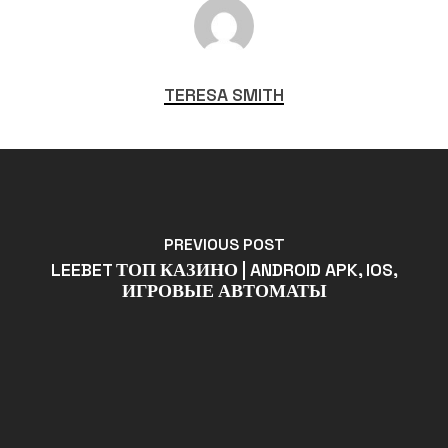
TERESA SMITH
PREVIOUS POST
LEEBET ТОП КАЗИНО | ANDROID APK, IOS,
ИГРОВЫЕ АВТОМАТЫ