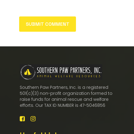
Southern Paw Partners, Inc. is a registered
501(c)(3) non-profit organization formed to
raise funds for animal rescue and welfare
efforts. Our TAX ID NUMBER is 47-5046856