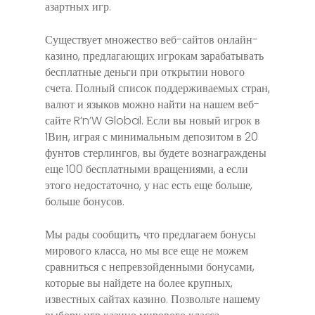
азартных игр.
Существует множество веб-сайтов онлайн-
казино, предлагающих игрокам зарабатывать
бесплатные деньги при открытии нового
счета. Полный список поддерживаемых стран,
валют и языков можно найти на нашем веб-
сайте R’n’W Global. Если вы новый игрок в
1Вин, играя с минимальным депозитом в 20
фунтов стерлингов, вы будете вознаграждены
еще 100 бесплатными вращениями, а если
этого недостаточно, у нас есть еще больше,
больше бонусов.
Мы рады сообщить, что предлагаем бонусы
мирового класса, но мы все еще не можем
сравниться с непревзойденными бонусами,
которые вы найдете на более крупных,
известных сайтах казино. Позвольте нашему