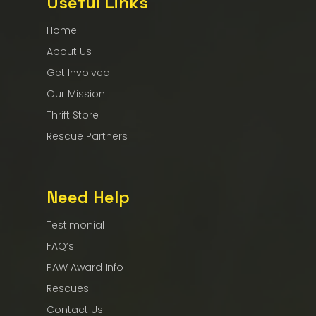
Useful Links
Home
About Us
Get Involved
Our Mission
Thrift Store
Rescue Partners
Need Help
Testimonial
FAQ’s
PAW Award Info
Rescues
Contact Us