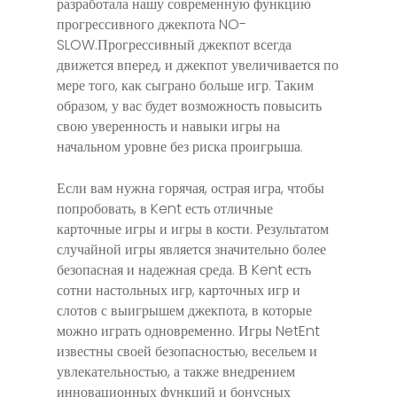
разработала нашу современную функцию
прогрессивного джекпота NO-
SLOW.Прогрессивный джекпот всегда
движется вперед, и джекпот увеличивается по
мере того, как сыграно больше игр. Таким
образом, у вас будет возможность повысить
свою уверенность и навыки игры на
начальном уровне без риска проигрыша.
Если вам нужна горячая, острая игра, чтобы
попробовать, в Kent есть отличные
карточные игры и игры в кости. Результатом
случайной игры является значительно более
безопасная и надежная среда. В Kent есть
сотни настольных игр, карточных игр и
слотов с выигрышем джекпота, в которые
можно играть одновременно. Игры NetEnt
известны своей безопасностью, весельем и
увлекательностью, а также внедрением
инновационных функций и бонусных