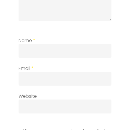
Name
*
Email
*
Website