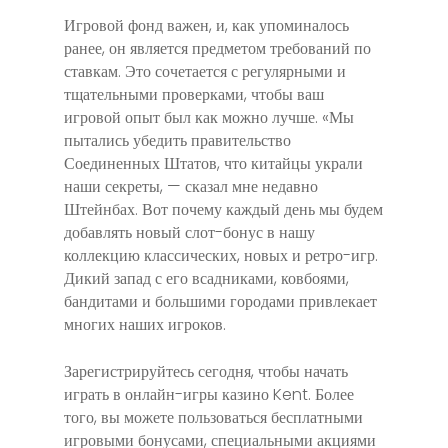
Игровой фонд важен, и, как упоминалось
ранее, он является предметом требований по
ставкам. Это сочетается с регулярными и
тщательными проверками, чтобы ваш
игровой опыт был как можно лучше. «Мы
пытались убедить правительство
Соединенных Штатов, что китайцы украли
наши секреты, — сказал мне недавно
Штейнбах. Вот почему каждый день мы будем
добавлять новый слот-бонус в нашу
коллекцию классических, новых и ретро-игр.
Дикий запад с его всадниками, ковбоями,
бандитами и большими городами привлекает
многих наших игроков.
Зарегистрируйтесь сегодня, чтобы начать
играть в онлайн-игры казино Kent. Более
того, вы можете пользоваться бесплатными
игровыми бонусами, специальными акциями