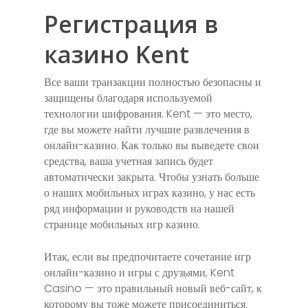
Регистрация в
казино Kent
Все ваши транзакции полностью безопасны и
защищены благодаря используемой
технологии шифрования. Kent — это место,
где вы можете найти лучшие развлечения в
онлайн-казино. Как только вы выведете свои
средства, ваша учетная запись будет
автоматически закрыта. Чтобы узнать больше
о наших мобильных играх казино, у нас есть
ряд информации и руководств на нашей
странице мобильных игр казино.
Итак, если вы предпочитаете сочетание игр
онлайн-казино и игры с друзьями, Kent
Casino — это правильный новый веб-сайт, к
которому вы тоже можете присоединиться.