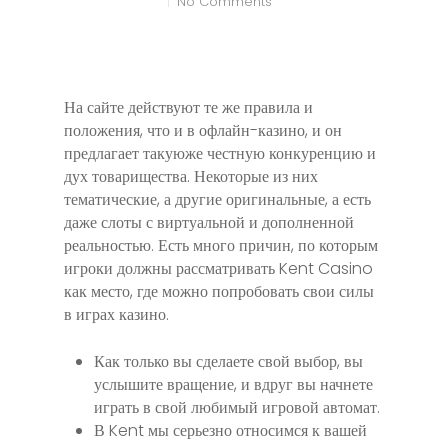
No Comments
На сайте действуют те же правила и
положения, что и в офлайн-казино, и он
предлагает такуюже честную конкуренцию и
дух товарищества. Некоторые из них
тематические, а другие оригинальные, а есть
даже слоты с виртуальной и дополненной
реальностью. Есть много причин, по которым
игроки должны рассматривать Kent Casino
как место, где можно попробовать свои силы
в играх казино.
Как только вы сделаете свой выбор, вы
услышите вращение, и вдруг вы начнете
играть в свой любимый игровой автомат.
В Kent мы серьезно относимся к вашей