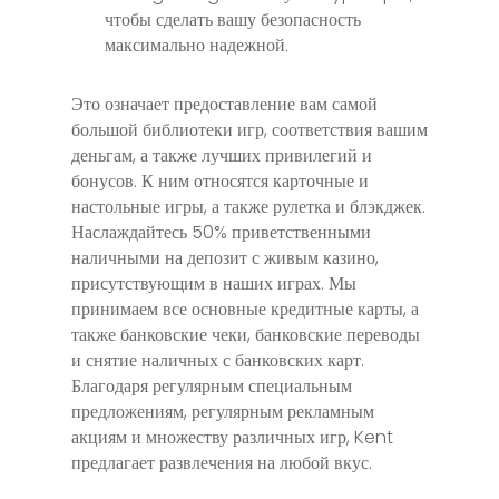
чтобы сделать вашу безопасность
максимально надежной.
Это означает предоставление вам самой
большой библиотеки игр, соответствия вашим
деньгам, а также лучших привилегий и
бонусов. К ним относятся карточные и
настольные игры, а также рулетка и блэкджек.
Наслаждайтесь 50% приветственными
наличными на депозит с живым казино,
присутствующим в наших играх. Мы
принимаем все основные кредитные карты, а
также банковские чеки, банковские переводы
и снятие наличных с банковских карт.
Благодаря регулярным специальным
предложениям, регулярным рекламным
акциям и множеству различных игр, Kent
предлагает развлечения на любой вкус.