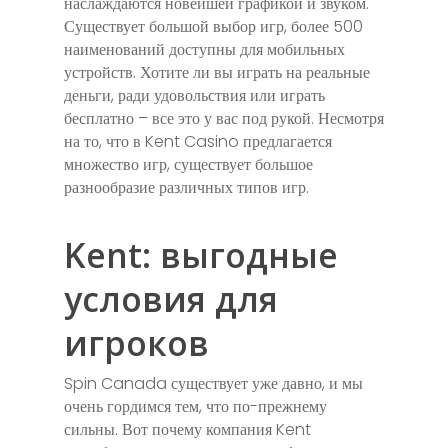
наслаждаются новейшей графикой и звуком.
Существует большой выбор игр, более 500
наименований доступны для мобильных
устройств. Хотите ли вы играть на реальные
деньги, ради удовольствия или играть
бесплатно – все это у вас под рукой. Несмотря
на то, что в Kent Casino предлагается
множество игр, существует большое
разнообразие различных типов игр.
Kent: выгодные
условия для
игроков
Spin Canada существует уже давно, и мы
очень гордимся тем, что по-прежнему
сильны. Вот почему компания Kent