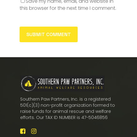
Save my name, email, and website in
this browser for the next time I comment.
Southern Paw Partners, Inc. is a registered
501(c)(3) non-profit organization formed to
raise funds for animal rescue and welfare
efforts. Our TAX ID NUMBER is 47-5046856