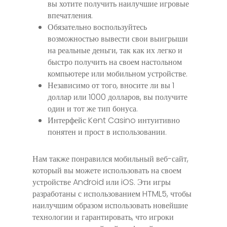
вы хотите получить наилучшие игровые
впечатления.
Обязательно воспользуйтесь
возможностью вывести свои выигрыши
на реальные деньги, так как их легко и
быстро получить на своем настольном
компьютере или мобильном устройстве.
Независимо от того, вносите ли вы 1
доллар или 1000 долларов, вы получите
один и тот же тип бонуса.
Интерфейс Kent Casino интуитивно
понятен и прост в использовании.
Нам также понравился мобильный веб-сайт,
который вы можете использовать на своем
устройстве Android или iOS. Эти игры
разработаны с использованием HTML5, чтобы
наилучшим образом использовать новейшие
технологии и гарантировать, что игроки