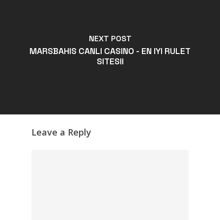
NEXT POST
MARSBAHIS CANLI CASINO - EN IYI RULET
SITESII
Leave a Reply