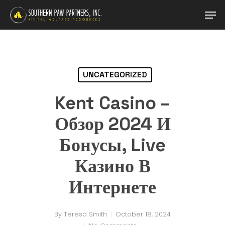
Skip
Men
to
main
Close
content
Menu
UNCATEGORIZED
Kent Casino –
Обзор 2024 И
Бонусы, Live
Казино В
Интернете
By
Teresa Smith
October 18, 2024