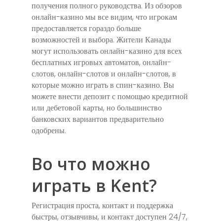
получения полного руководства. Из обзоров
онлайн-казино мы все видим, что игрокам
предоставляется гораздо больше
возможностей и выбора. Жители Канады
могут использовать онлайн-казино для всех
бесплатных игровых автоматов, онлайн-
слотов, онлайн-слотов и онлайн-слотов, в
которые можно играть в спин-казино. Вы
можете внести депозит с помощью кредитной
или дебетовой карты, но большинство
банковских вариантов предварительно
одобрены.
Во что можно
играть в Kent?
Регистрация проста, контакт и поддержка
быстры, отзывчивы, и контакт доступен 24/7,