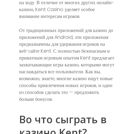
на ходу. В отличие от многих других онлайн-
казино, Kent Casino уделяет особое
внимание интересам игроков.
От традиционных приложений для казино до
приложений для Android, эти приложения
предназначены для удержания игроков на
веб-сайте Kent. С полностью безопасным и
приватным игровым опытом Kent предлагает
захватывающие игры казино, которыми могут
наслаждаться все пользователи. Как вы,
возможно, знаете, многие казино ищут новые
способы привлечения новых игроков, и один
из способов сделать это — предложить
больше бонусов.
Во что сыграть в
казино Kent?