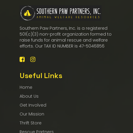
Southern Paw Partners, Inc. is a registered
501(c)(3) non-profit organization formed to
raise funds for animal rescue and welfare
efforts. Our TAX ID NUMBER is 47-5046856
Useful Links
Home
About Us
Get Involved
Our Mission
Thrift Store
Rescue Partners