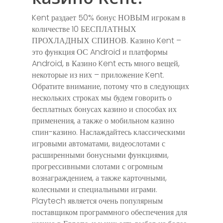
Kent раздает 50% бонус НОВЫМ игрокам в
количестве 10 БЕСПЛАТНЫХ
ПРОХЛАДНЫХ СПИНОВ. Казино Kent –
это функция ОС Android и платформы
Android, в Казино Kent есть много вещей,
некоторые из них – приложение Kent.
Обратите внимание, потому что в следующих
нескольких строках мы будем говорить о
бесплатных бонусах казино и способах их
применения, а также о мобильном казино
спин-казино. Наслаждайтесь классическими
игровыми автоматами, видеослотами с
расширенными бонусными функциями,
прогрессивными слотами с огромным
вознаграждением, а также карточными,
колесными и специальными играми.
Playtech является очень популярным
поставщиком программного обеспечения для