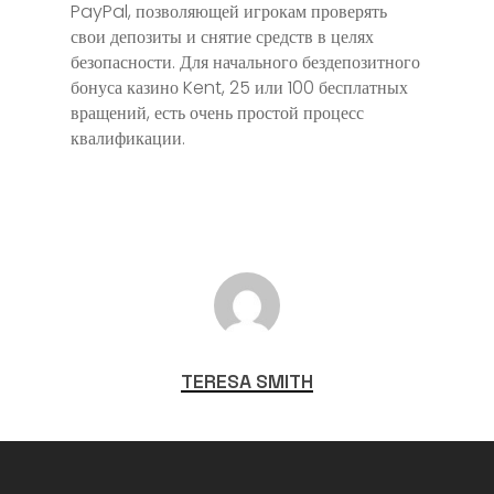
PayPal, позволяющей игрокам проверять
свои депозиты и снятие средств в целях
безопасности. Для начального бездепозитного
бонуса казино Kent, 25 или 100 бесплатных
вращений, есть очень простой процесс
квалификации.
TERESA SMITH