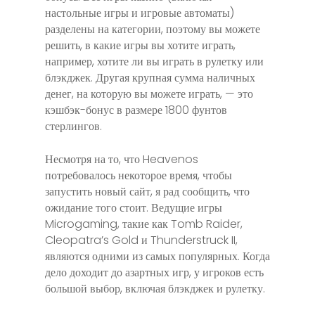
настольные игры и игровые автоматы)
разделены на категории, поэтому вы можете
решить, в какие игры вы хотите играть,
например, хотите ли вы играть в рулетку или
блэкджек. Другая крупная сумма наличных
денег, на которую вы можете играть, — это
кэшбэк-бонус в размере 1800 фунтов
стерлингов.
Несмотря на то, что Heavenos
потребовалось некоторое время, чтобы
запустить новый сайт, я рад сообщить, что
ожидание того стоит. Ведущие игры
Microgaming, такие как Tomb Raider,
Cleopatra’s Gold и Thunderstruck II,
являются одними из самых популярных. Когда
дело доходит до азартных игр, у игроков есть
большой выбор, включая блэкджек и рулетку.