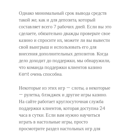
Однако минимальный срок вывода средств
такой же, как и для депозита, который
составляет всего 7 рабочих дней. Если вы это
сделаете, обязательно дважды проверьте свое
казино и спросите их, можете ли вы вывести
свой выигрыш и использовать его для
внесения дополнительных депозитов. Когда
дело доходит до поддержки, мы обнаружили,
что команда поддержки клиентов казино
Kent очень способна.
Некоторые из этих игр — слоты, а некоторые
— рулетка, блэкджек и другие игры казино.
На сайте работает круглосуточная служба
поддержки клиентов, которая доступна 24
часа в сутки. Если вам нужно научиться
играть в настольные игры, просто
просмотрите раздел настольных игр для