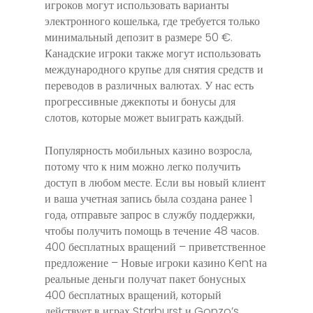
игроков могут использовать варианты
электронного кошелька, где требуется только
минимальный депозит в размере 50 €.
Канадские игроки также могут использовать
международного крупье для снятия средств и
переводов в различных валютах. У нас есть
прогрессивные джекпоты и бонусы для
слотов, которые может выиграть каждый.
Популярность мобильных казино возросла,
потому что к ним можно легко получить
доступ в любом месте. Если вы новый клиент
и ваша учетная запись была создана ранее 1
года, отправьте запрос в службу поддержки,
чтобы получить помощь в течение 48 часов.
400 бесплатных вращений – приветственное
предложение – Новые игроки казино Kent на
реальные деньги получат пакет бонусных
400 бесплатных вращений, который
действует в играх Starburst и Gonzo’s