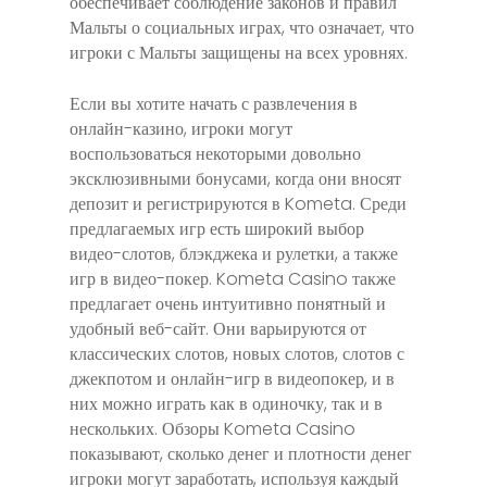
обеспечивает соблюдение законов и правил
Мальты о социальных играх, что означает, что
игроки с Мальты защищены на всех уровнях.
Если вы хотите начать с развлечения в
онлайн-казино, игроки могут
воспользоваться некоторыми довольно
эксклюзивными бонусами, когда они вносят
депозит и регистрируются в Kometa. Среди
предлагаемых игр есть широкий выбор
видео-слотов, блэкджека и рулетки, а также
игр в видео-покер. Kometa Casino также
предлагает очень интуитивно понятный и
удобный веб-сайт. Они варьируются от
классических слотов, новых слотов, слотов с
джекпотом и онлайн-игр в видеопокер, и в
них можно играть как в одиночку, так и в
нескольких. Обзоры Kometa Casino
показывают, сколько денег и плотности денег
игроки могут заработать, используя каждый