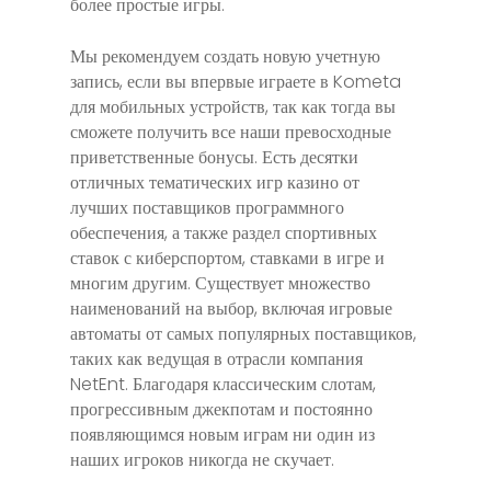
более простые игры.
Мы рекомендуем создать новую учетную
запись, если вы впервые играете в Kometa
для мобильных устройств, так как тогда вы
сможете получить все наши превосходные
приветственные бонусы. Есть десятки
отличных тематических игр казино от
лучших поставщиков программного
обеспечения, а также раздел спортивных
ставок с киберспортом, ставками в игре и
многим другим. Существует множество
наименований на выбор, включая игровые
автоматы от самых популярных поставщиков,
таких как ведущая в отрасли компания
NetEnt. Благодаря классическим слотам,
прогрессивным джекпотам и постоянно
появляющимся новым играм ни один из
наших игроков никогда не скучает.