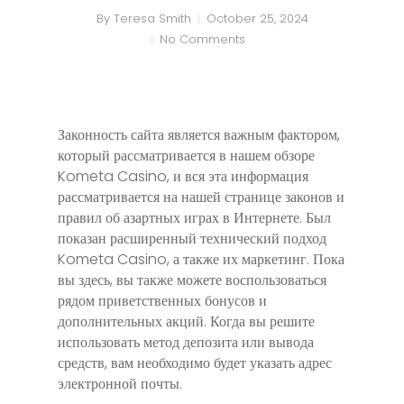
By
Teresa Smith
October 25, 2024
No Comments
Законность сайта является важным фактором,
который рассматривается в нашем обзоре
Kometa Casino, и вся эта информация
рассматривается на нашей странице законов и
правил об азартных играх в Интернете. Был
показан расширенный технический подход
Kometa Casino, а также их маркетинг. Пока
вы здесь, вы также можете воспользоваться
рядом приветственных бонусов и
дополнительных акций. Когда вы решите
использовать метод депозита или вывода
средств, вам необходимо будет указать адрес
электронной почты.