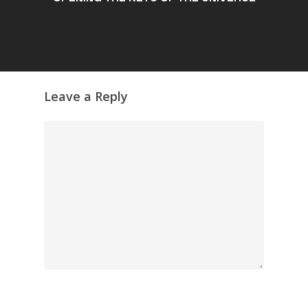
Leave a Reply