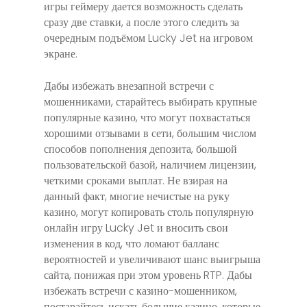
игры геймеру дается возможность сделать
сразу две ставки, а после этого следить за
очередным подъёмом Lucky Jet на игровом
экране.
Дабы избежать внезапной встречи с
мошенниками, старайтесь выбирать крупные
популярные казино, что могут похвастаться
хорошими отзывами в сети, большим числом
способов пополнения депозита, большой
пользовательской базой, наличием лицензии,
четкими сроками выплат. Не взирая на
данный факт, многие нечистые на руку
казино, могут копировать столь популярную
онлайн игру Lucky Jet и вносить свои
изменения в код, что ломают балланс
вероятностей и увеличивают шанс выигрыша
сайта, понижая при этом уровень RTP. Дабы
избежать встречи с казино-мошенником,
постарайтесь искать большие казино, которые