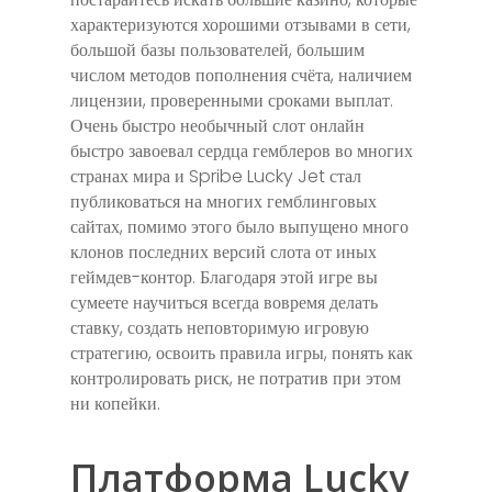
характеризуются хорошими отзывами в сети,
большой базы пользователей, большим
числом методов пополнения счёта, наличием
лицензии, проверенными сроками выплат.
Очень быстро необычный слот онлайн
быстро завоевал сердца гемблеров во многих
странах мира и Spribe Lucky Jet стал
публиковаться на многих гемблинговых
сайтах, помимо этого было выпущено много
клонов последних версий слота от иных
геймдев-контор. Благодаря этой игре вы
сумеете научиться всегда вовремя делать
ставку, создать неповторимую игровую
стратегию, освоить правила игры, понять как
контролировать риск, не потратив при этом
ни копейки.
Платформа Lucky