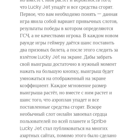
что Lucky Jet упадёт и все средства сгорят.
Первое, что вам необходимо понять — данная
игра явила собой вариант привычных слотов,
результаты победы в котором определяются
ГСЧ, а не качествами игрока. В каждом новом
раунде игры геймеру даётся шанс поставить
два призовых билета, а после этого следить за
взлётом Lucky Jet на экране. Дабы забрать
свой выигрыш достаточно в нужный момент
нажать на большую кнопку, выигрыш будет
умножаться на отображенный на экране
коэффициент. Каждое мгновение размер
выигрыша растёт, но вместе с ним растет и
шанс того, что аэроплан упадет и все
поставленные средства сгорят. Вскоре
необычный слот онлайн завоевал сердца
пользователей по всей планете и Spribe
Lucky Jet стал публиковаться на многих
азартных сайтах, помимо этого было сделано