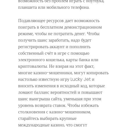
возможность без проблем играть с ноутбука,
планшета или мобильного телефона.
Подавляющее ресурсов дает возможность
поиграть в бесплатном демонстрационном
режиме, чтобы не потратить денег. Чтобы
получить шанс заработать, надо будет
регистрировать аккаунт и пополнить
собственный счёт в игре с помощью
электронного кошелька, карты банка или
криптовалюты. Не взирая на этот факт,
многие казино-мошенники, могут копировать
настолько известную игру Lucky Jet и
вносить изменения в исходный код, которые
ломают балланс вероятностей и повышают
шанс выигрыша сайта, уменьшая при этом
уровень возврата ставок. Чтобы избежать
столкновения с казино-мошенником,
старайтесь выбирать крупные
международные казино, что смогут