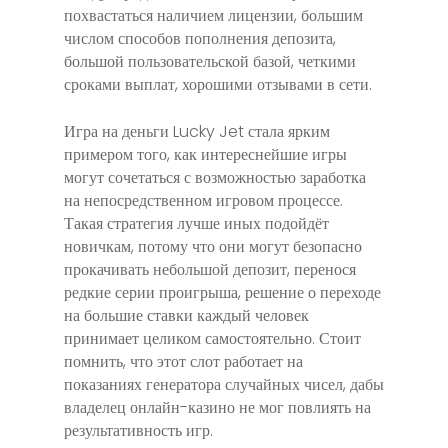
похвастаться наличием лицензии, большим
числом способов пополнения депозита,
большой пользовательской базой, четкими
сроками выплат, хорошими отзывами в сети.
Игра на деньги Lucky Jet стала ярким
примером того, как интереснейшие игры
могут сочетаться с возможностью заработка
на непосредственном игровом процессе.
Такая стратегия лучше иных подойдёт
новичкам, потому что они могут безопасно
прокачивать небольшой депозит, перенося
редкие серии проигрыша, решение о переходе
на большие ставки каждый человек
принимает целиком самостоятельно. Стоит
помнить, что этот слот работает на
показаниях генератора случайных чисел, дабы
владелец онлайн-казино не мог повлиять на
результативность игр.