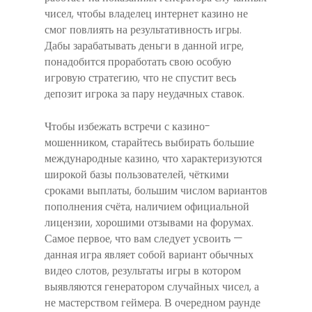
чисел, чтобы владелец интернет казино не
смог повлиять на результативность игры.
Дабы зарабатывать деньги в данной игре,
понадобится проработать свою особую
игровую стратегию, что не спустит весь
депозит игрока за пару неудачных ставок.
Чтобы избежать встречи с казино-
мошенником, старайтесь выбирать большие
международные казино, что характеризуются
широкой базы пользователей, чёткими
сроками выплаты, большим числом вариантов
пополнения счёта, наличием официальной
лицензии, хорошими отзывами на форумах.
Самое первое, что вам следует усвоить —
данная игра являет собой вариант обычных
видео слотов, результаты игры в котором
выявляются генератором случайных чисел, а
не мастерством геймера. В очередном раунде