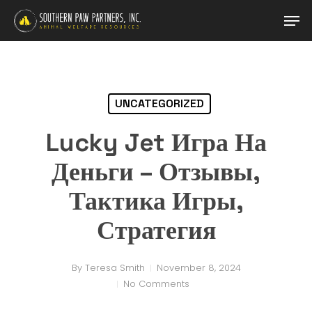
Skip
Men
to
main
content
UNCATEGORIZED
Lucky Jet Игра На
Деньги – Отзывы,
Тактика Игры,
Стратегия
By
Teresa Smith
November 8, 2024
No Comments