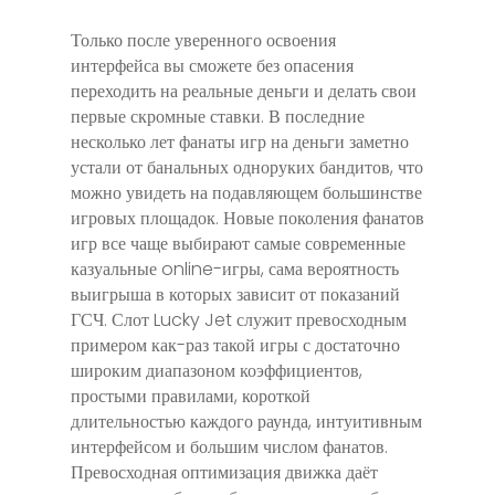
Только после уверенного освоения
интерфейса вы сможете без опасения
переходить на реальные деньги и делать свои
первые скромные ставки. В последние
несколько лет фанаты игр на деньги заметно
устали от банальных одноруких бандитов, что
можно увидеть на подавляющем большинстве
игровых площадок. Новые поколения фанатов
игр все чаще выбирают самые современные
казуальные online-игры, сама вероятность
выигрыша в которых зависит от показаний
ГСЧ. Слот Lucky Jet служит превосходным
примером как-раз такой игры с достаточно
широким диапазоном коэффициентов,
простыми правилами, короткой
длительностью каждого раунда, интуитивным
интерфейсом и большим числом фанатов.
Превосходная оптимизация движка даёт