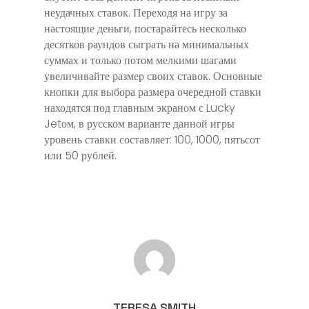
неудачных ставок. Переходя на игру за
настоящие деньги, постарайтесь несколько
десятков раундов сыграть на минимальных
суммах и только потом мелкими шагами
увеличивайте размер своих ставок. Основные
кнопки для выбора размера очередной ставки
находятся под главным экраном с Lucky
Jetом, в русском варианте данной игры
уровень ставки составляет: 100, 1000, пятьсот
или 50 рублей.
TERESA SMITH