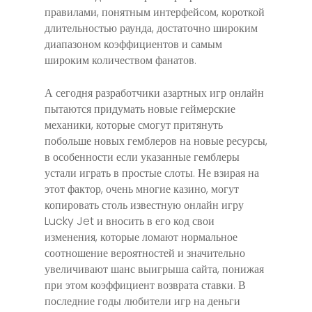
правилами, понятным интерфейсом, короткой
длительностью раунда, достаточно широким
диапазоном коэффициентов и самым
широким количеством фанатов.
А сегодня разработчики азартных игр онлайн
пытаются придумать новые геймерские
механики, которые смогут притянуть
побольше новых гемблеров на новые ресурсы,
в особенности если указанные гемблеры
устали играть в простые слоты. Не взирая на
этот фактор, очень многие казино, могут
копировать столь известную онлайн игру
Lucky Jet и вносить в его код свои
изменения, которые ломают нормальное
соотношение вероятностей и значительно
увеличивают шанс выигрыша сайта, понижая
при этом коэффициент возврата ставки. В
последние годы любители игр на деньги