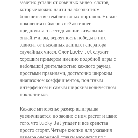
заметно устали от обычных видео-слотов,
которые можно найти на абсолютном
большинстве гемблинговых порталов. Новые
поколения геймеров всё активнее
предпочитают сегодняшние казуальные
онлайн-игры, вероятность победы в них
зависит от выходных данных генератора
случайных чисел. Слот Lucky Jet служит
хорошим примером именно подобной игры с
небольшой длительностью каждого раунда,
простыми правилами, достаточно широким
диапазоном коэффициентов, понятным
интерфейсом и самым широким количеством
поклонников.
Каждое мгновенье размер выигрыша
увеличивается, но заодно с ним растет и шанс
того, что Lucky Jet упадёт и все средства
просто сгорят. Четыре кнопки для указания
размера очередной ставки находятся под