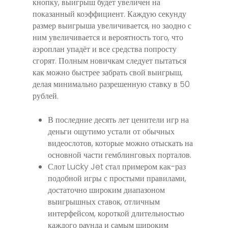
кнопку, выигрыш будет увеличен на
показанный коэффициент. Каждую секунду
размер выигрыша увеличивается, но заодно с
ним увеличивается и вероятность того, что
аэроплан упадёт и все средства попросту
сгорят. Полным новичкам следует пытаться
как можно быстрее забрать свой выигрыш,
делая минимально разрешенную ставку в 50
рублей.
В последние десять лет ценители игр на
деньги ощутимо устали от обычных
видеослотов, которые можно отыскать на
основной части гемблинговых порталов.
Слот Lucky Jet стал примером как-раз
подобной игры с простыми правилами,
достаточно широким диапазоном
выигрышных ставок, отличным
интерфейсом, короткой длительностью
каждого раунда и самым широким