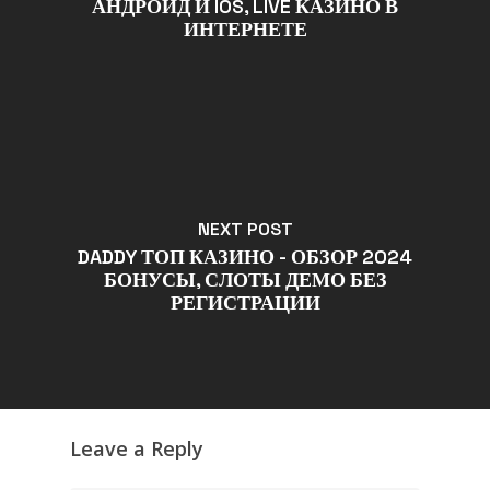
АНДРОИД И IOS, LIVE КАЗИНО В
ИНТЕРНЕТЕ
NEXT POST
DADDY ТОП КАЗИНО - ОБЗОР 2024
БОНУСЫ, СЛОТЫ ДЕМО БЕЗ
РЕГИСТРАЦИИ
Leave a Reply