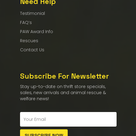
Need Help
Testimonial
FAQ’s
PAW Award Info
Rescues
Contact Us
Subscribe For Newsletter
Stay up-to-date on thrift store specials,
sales, new arrivals and animal rescue &
welfare news!