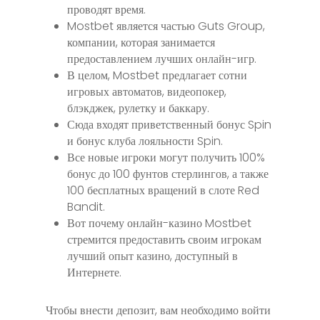
проводят время.
Mostbet является частью Guts Group,
компании, которая занимается
предоставлением лучших онлайн-игр.
В целом, Mostbet предлагает сотни
игровых автоматов, видеопокер,
блэкджек, рулетку и баккару.
Сюда входят приветственный бонус Spin
и бонус клуба лояльности Spin.
Все новые игроки могут получить 100%
бонус до 100 фунтов стерлингов, а также
100 бесплатных вращений в слоте Red
Bandit.
Вот почему онлайн-казино Mostbet
стремится предоставить своим игрокам
лучший опыт казино, доступный в
Интернете.
Чтобы внести депозит, вам необходимо войти