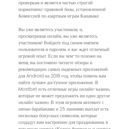
проверкам и является частью строгой
нормативно-правовой базы, установленной
Комиссией по азартным играм Канаваке.
Вы уже являетесь участником, и,
просматривая онлайн, вы уже являетесь
участником! Войдите под своим именем
пользователя и паролем, и вас ждет отличный
игровой опыт. Если вы чем-то похожи на
меня, вы постоянно читаете обзоры и
рекомендации самых надежных приложений
для Android на 2018 год, чтобы помочь вам
найти лучшее доступное приложение. В
Mostbet есть отличные игры онлайн-казино,
которые не может предложить ни одно другое
онлайн-казино. В этом игровом автомате с
пятью барабанами и 25 линиями выплат есть
несколько бонусных символов, которые
создадут вам настроение для празднования, в
том числе символ «Колесо фортуны» и символ