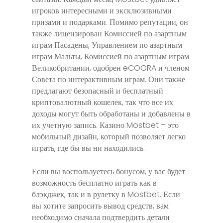
игроков интересными и эксклюзивными
призами и подарками. Помимо репутации, он
также лицензирован Комиссией по азартным
играм Пасадены, Управлением по азартным
играм Мальты, Комиссией по азартным играм
Великобритании, одобрен eCOGRA и членом
Совета по интерактивным играм. Они также
предлагают безопасный и бесплатный
криптовалютный кошелек, так что все их
доходы могут быть обработаны и добавлены в
их учетную запись. Казино Mostbet – это
мобильный дизайн, который позволяет легко
играть, где бы вы ни находились.
Если вы воспользуетесь бонусом, у вас будет
возможность бесплатно играть как в
блэкджек, так и в рулетку в Mostbet. Если
вы хотите запросить вывод средств, вам
необходимо сначала подтвердить детали