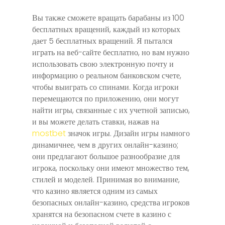
Вы также сможете вращать барабаны из 100
бесплатных вращений, каждый из которых
дает 5 бесплатных вращений. Я пытался
играть на веб-сайте бесплатно, но вам нужно
использовать свою электронную почту и
информацию о реальном банковском счете,
чтобы выиграть со спинами. Когда игроки
перемещаются по приложению, они могут
найти игры, связанные с их учетной записью,
и вы можете делать ставки, нажав на
mostbet
значок игры. Дизайн игры намного
динамичнее, чем в других онлайн-казино;
они предлагают большое разнообразие для
игрока, поскольку они имеют множество тем,
стилей и моделей. Принимая во внимание,
что казино является одним из самых
безопасных онлайн-казино, средства игроков
хранятся на безопасном счете в казино с