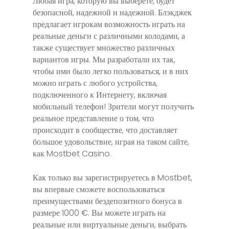
Любая игра, которую вы выберете, будет
безопасной, надежной и надежной. Блэкджек
предлагает игрокам возможность играть на
реальные деньги с различными колодами, а
также существует множество различных
вариантов игры. Мы разработали их так,
чтобы ими было легко пользоваться, и в них
можно играть с любого устройства,
подключенного к Интернету, включая
мобильный телефон! Зрители могут получить
реальное представление о том, что
происходит в сообществе, что доставляет
большое удовольствие, играя на таком сайте,
как Mostbet Casino.
Как только вы зарегистрируетесь в Mostbet,
вы впервые сможете воспользоваться
преимуществами бездепозитного бонуса в
размере 1000 €. Вы можете играть на
реальные или виртуальные деньги, выбрать