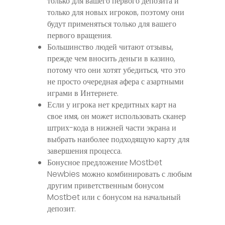
только для вашего первого депозита и
только для новых игроков, поэтому они
будут применяться только для вашего
первого вращения.
Большинство людей читают отзывы,
прежде чем вносить деньги в казино,
потому что они хотят убедиться, что это
не просто очередная афера с азартными
играми в Интернете.
Если у игрока нет кредитных карт на
свое имя, он может использовать сканер
штрих-кода в нижней части экрана и
выбрать наиболее подходящую карту для
завершения процесса.
Бонусное предложение Mostbet
Newbies можно комбинировать с любым
другим приветственным бонусом
Mostbet или с бонусом на начальный
депозит.