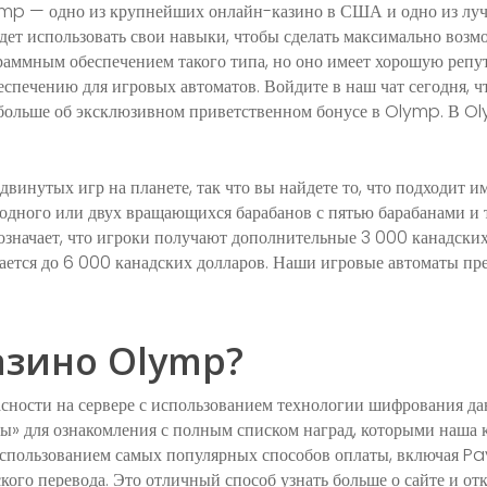
ymp — одно из крупнейших онлайн-казино в США и одно из луч
ет использовать свои навыки, чтобы сделать максимально возм
раммным обеспечением такого типа, но оно имеет хорошую репу
печению для игровых автоматов. Войдите в наш чат сегодня, ч
 больше об эксклюзивном приветственном бонусе в Olymp. В O
винутых игр на планете, так что вы найдете то, что подходит и
из одного или двух вращающихся барабанов с пятью барабанам
начает, что игроки получают дополнительные 3 000 канадских д
вается до 6 000 канадских долларов. Наши игровые автоматы пр
азино Olymp?
сности на сервере с использованием технологии шифрования да
ы» для ознакомления с полным списком наград, которыми наша к
спользованием самых популярных способов оплаты, включая PayPal
ого перевода. Это отличный способ узнать больше о сайте и откр