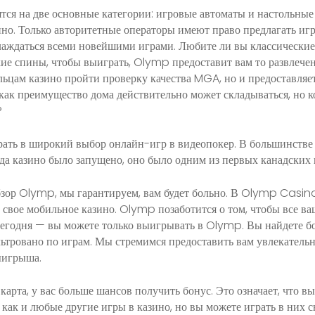
ся на две основные категории: игровые автоматы и настольные 
но. Только авторитетные операторы имеют право предлагать иг
аждаться всеми новейшими играми. Любите ли вы классические
е спины, чтобы выиграть, Olymp предоставит вам то развлечени
льцам казино пройти проверку качества MGA, но и предоставляе
как преимущество дома действительно может складываться, но к
?
ать в широкий выбор онлайн-игр в видеопокер. В большинстве с
Когда казино было запущено, оно было одним из первых канадски
бзор Olymp, мы гарантируем, вам будет больно. В Olymp Casino
 свое мобильное казино. Olymp позаботится о том, чтобы все в
 сегодня — вы можете только выигрывать в Olymp. Вы найдете б
ильтровано по играм. Мы стремимся предоставить вам увлекате
ыигрыша.
карта, у вас больше шансов получить бонус. Это означает, что в
 как и любые другие игры в казино, но вы можете играть в них