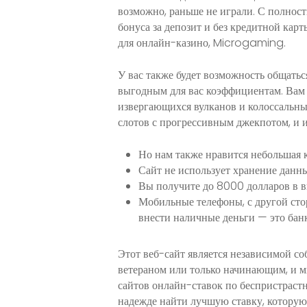
возможно, раньше не играли. С полност
бонуса за депозит и без кредитной кар
для онлайн-казино, Microgaming.
У вас также будет возможность общаться
выгодным для вас коэффициентам. Вам п
извергающихся вулканов и колоссальны
слотов с прогрессивным джекпотом, и 
Но нам также нравится небольшая 
Сайт не использует хранение данны
Вы получите до 8000 долларов в в
Мобильные телефоны, с другой сто
внести наличные деньги — это банк
Этот веб-сайт является независимой с
ветераном или только начинающим, и м
сайтов онлайн-ставок по беспристрастн
надежде найти лучшую ставку, которую