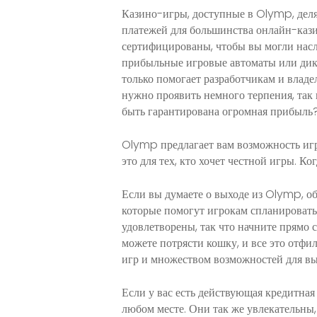
Казино-игры, доступные в Olymp, делят
платежей для большинства онлайн-кази
сертифицированы, чтобы вы могли насл
прибыльные игровые автоматы или дики
только помогает разработчикам и владе
нужно проявить немного терпения, так 
быть гарантирована огромная прибыль
Olymp предлагает вам возможность игр
это для тех, кто хочет честной игры. 
Если вы думаете о выходе из Olymp, о
которые помогут игрокам спланировать
удовлетворены, так что начните прямо
можете потрясти кошку, и все это отф
игр и множеством возможностей для в
Если у вас есть действующая кредитная 
любом месте. Они так же увлекательны,