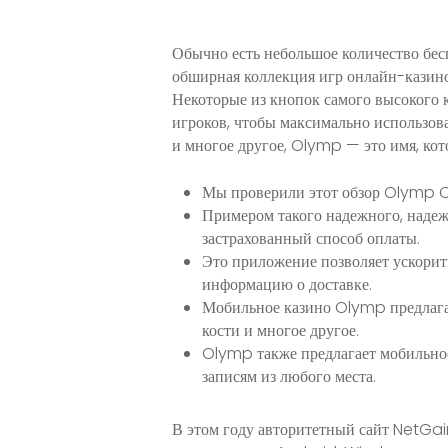
Обычно есть небольшое количество бесп
обширная коллекция игр онлайн-казино 
Некоторые из кнопок самого высокого 
игроков, чтобы максимально использова
и многое другое, Olymp — это имя, кот
Мы проверили этот обзор Olymp C
Примером такого надежного, надеж
застрахованный способ оплаты.
Это приложение позволяет ускорит
информацию о доставке.
Мобильное казино Olymp предлагает
кости и многое другое.
Olymp также предлагает мобильное
записям из любого места.
В этом году авторитетный сайт NetGa