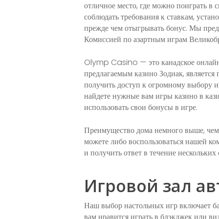
отличное место, где можно поиграть в 
соблюдать требования к ставкам, устано
прежде чем отыгрывать бонус. Мы пре
Комиссией по азартным играм Великоб
Olymp Casino — это канадское онлайн-
предлагаемым казино Зодиак, является 
получить доступ к огромному выбору и
найдете нужные вам игры казино в кази
использовать свои бонусы в игре.
Преимущество дома немного выше, чем о
можете либо воспользоваться нашей ко
и получить ответ в течение нескольких 
Игровой зал ав
Наш выбор настольных игр включает бак
вам нравится играть в блэкджек или ви