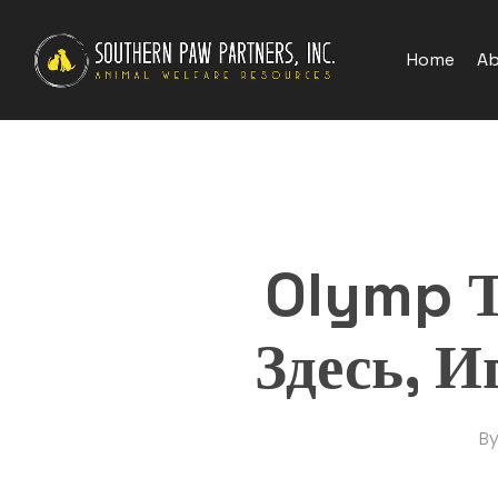
Skip
to
Home
Ab
main
content
Olymp Т
Здесь, И
B