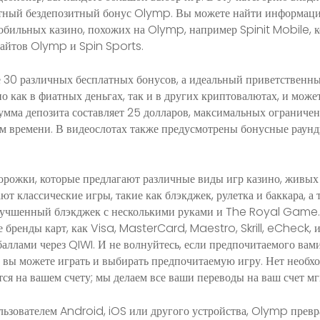
атный бездепозитный бонус Olymp. Вы можете найти информацию
мобильных казино, похожих на Olymp, например Spinit Mobile, к
сайтов Olymp и Spin Sports.
е 30 различных бесплатных бонусов, а идеальный приветственн
о как в фиатных деньгах, так и в других криптовалютах, и может
сумма депозита составляет 25 долларов, максимальных огранич
ом времени. В видеослотах также предусмотрены бонусные раун
ожки, которые предлагают различные виды игр казино, живых 
 классические игры, такие как блэкджек, рулетка и баккара, а 
лучшенный блэкджек с несколькими руками и The Royal Game.
 бренды карт, как Visa, MasterCard, Maestro, Skrill, eCheck, 
аллами через QIWI. И не волнуйтесь, если предпочитаемого вами
то вы можете играть и выбирать предпочитаемую игру. Нет необ
тся на вашем счету; мы делаем все ваши переводы на ваш счет м
ользователем Android, iOS или другого устройства, Olymp прев