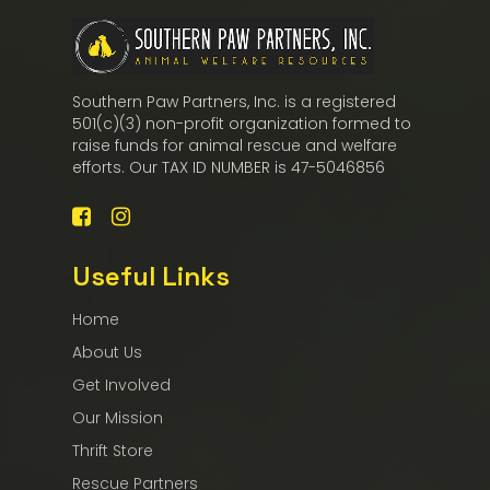
Southern Paw Partners, Inc. is a registered
501(c)(3) non-profit organization formed to
raise funds for animal rescue and welfare
efforts. Our TAX ID NUMBER is 47-5046856
Useful Links
Home
About Us
Get Involved
Our Mission
Thrift Store
Rescue Partners