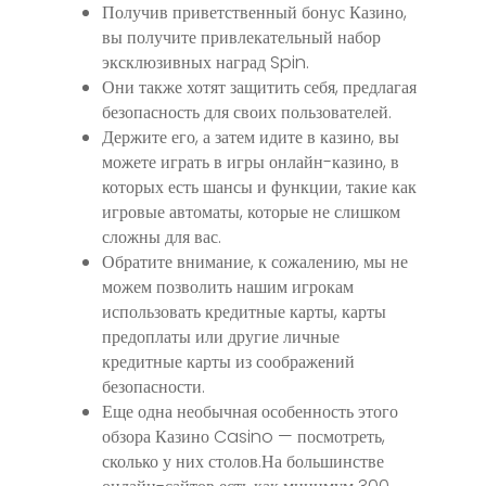
Получив приветственный бонус Казино,
вы получите привлекательный набор
эксклюзивных наград Spin.
Они также хотят защитить себя, предлагая
безопасность для своих пользователей.
Держите его, а затем идите в казино, вы
можете играть в игры онлайн-казино, в
которых есть шансы и функции, такие как
игровые автоматы, которые не слишком
сложны для вас.
Обратите внимание, к сожалению, мы не
можем позволить нашим игрокам
использовать кредитные карты, карты
предоплаты или другие личные
кредитные карты из соображений
безопасности.
Еще одна необычная особенность этого
обзора Казино Casino — посмотреть,
сколько у них столов.На большинстве