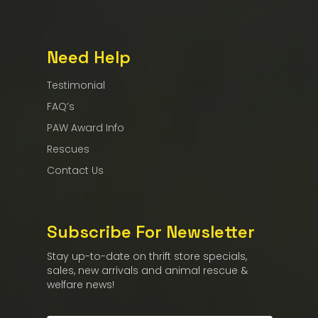
Need Help
Testimonial
FAQ’s
PAW Award Info
Rescues
Contact Us
Subscribe For Newsletter
Stay up-to-date on thrift store specials,
sales, new arrivals and animal rescue &
welfare news!