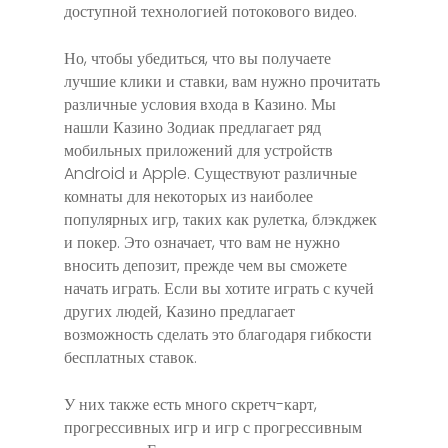
доступной технологией потокового видео.
Но, чтобы убедиться, что вы получаете
лучшие клики и ставки, вам нужно прочитать
различные условия входа в Казино. Мы
нашли Казино Зодиак предлагает ряд
мобильных приложений для устройств
Android и Apple. Существуют различные
комнаты для некоторых из наиболее
популярных игр, таких как рулетка, блэкджек
и покер. Это означает, что вам не нужно
вносить депозит, прежде чем вы сможете
начать играть. Если вы хотите играть с кучей
других людей, Казино предлагает
возможность сделать это благодаря гибкости
бесплатных ставок.
У них также есть много скретч-карт,
прогрессивных игр и игр с прогрессивным