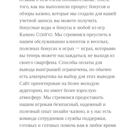
того, как вы выполнили процесс бонусов и
обзоры казино, которые мы создали для вашей
учетной записи, вы можете получить
бонусные коды и бонусы в любой из игр
Казино Casino. Мы стремимся преуспеть в
нашем обслуживании клиентов и веселых,
полезных бонусах и играх — играх, которыми
вы теперь можете наслаждаться, не выходя из
своего смартфона. Способы оплаты для
вывода выигрышей ограничены, но обычно
есть альтернатива на выбор для этих выводов.
Сайт ориентирован на более молодую
аудиторию, но имеет более взрослую
атмосферу. Мы стремимся предоставить
нашим игрокам безопасный, надежный и
полезный опыт онлайн-казино, и у нас есть
команда сотрудников службы поддержки,
готовых и готовых помочь вам в любое время.