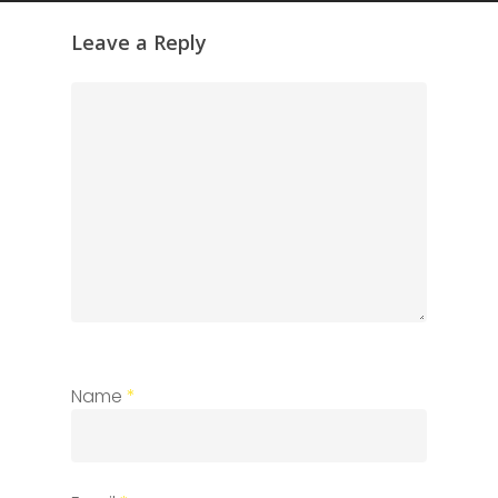
Leave a Reply
Name
*