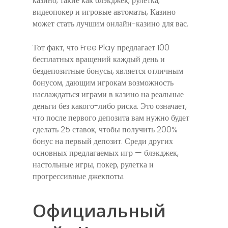
казино, такие как блэкджек, рулетка,
видеопокер и игровые автоматы, Казино
может стать лучшим онлайн-казино для вас.
Тот факт, что Free Play предлагает 100
бесплатных вращений каждый день и
бездепозитные бонусы, является отличным
бонусом, дающим игрокам возможность
наслаждаться играми в казино на реальные
деньги без какого-либо риска. Это означает,
что после первого депозита вам нужно будет
сделать 25 ставок, чтобы получить 200%
бонус на первый депозит. Среди других
основных предлагаемых игр — блэкджек,
настольные игры, покер, рулетка и
прогрессивные джекпоты.
Официальный