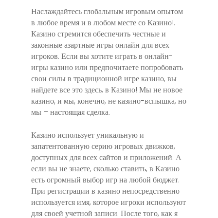
Наслаждайтесь глобальным игровым опытом
в любое время и в любом месте со Казино!.
Казино стремится обеспечить честные и
законные азартные игры онлайн для всех
игроков. Если вы хотите играть в онлайн-
игры казино или предпочитаете попробовать
свои силы в традиционной игре казино, вы
найдете все это здесь, в Казино! Мы не новое
казино, и мы, конечно, не казино-вспышка, но
мы – настоящая сделка.
Казино использует уникальную и
запатентованную серию игровых движков,
доступных для всех сайтов и приложений. А
если вы не знаете, сколько ставить, в Казино
есть огромный выбор игр на любой бюджет.
При регистрации в казино непосредственно
используется имя, которое игроки используют
для своей учетной записи. После того, как я