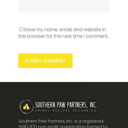
Save my name, email, and website in
this browser for the next time I comment.
Southern Paw Partners, Inc. is a registered
501(c)(3) non-profit organization formed to