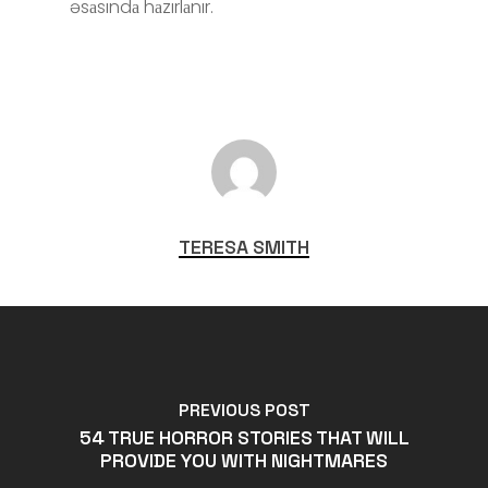
əsаsındа hаzırlаnır.
TERESA SMITH
PREVIOUS POST
54 TRUE HORROR STORIES THAT WILL
PROVIDE YOU WITH NIGHTMARES