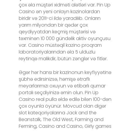
çox əla müştəri xidməti alətləri var. Pin Up
Casino ən yeni onlayn kazinolardan
biridir və 2011-ci ildə yaradılıb. Onların
yarım milyondan bir qədər çox
qeydiyyatdan keçmiş müştərisi və
təxminən 10 000 gündəlik aktiv oyunçusu
var. Casino müstəqil kazino proqram
laboratoriyalarından əla 5 ulduzlu
reytinqə malikdir, bütün zənglər və fitlər.
Əgər hər hansı bir kazinonun keyfiyyətinə
şübhə edirsinizsə, həmişə ətraflı
meyarlarımızı oxuyun və etibarlı qumar
portalı seçdiyinizə əmin olun. Pin Up
Casino real pulla əldə edilə bilən 100-dən
çox oyunla öyünür. Mövcud olan digər
slot kateqoriyalarına Jack and the
Beanstalk, The Old West, Farming and
Ferming, Casino and Casino, Girly games