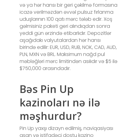
və ya hər hansı bir geri çəkilmə formasına
icazə verilməzdən əvvəl pulsuz fırlanma
uduşlarının 100 qatı mərc tələb edir. Xoş
gəlmisiniz paketi geri alındıqdan sonra
yeddi gün ərzində etibarlıdır. Depozitlər
aşağıdakı valyutalardan hər hansı
birində edilir: EUR, USD, RUB, NOK, CAD, AUD,
PLN, MXN və BRL. Maksimum nağd pul
məbləğləri mərc limitindən asılıdır və $5 ilə
$750,000 arasındadır.
Bəs Pin Up
kazinoları nə ilə
məşhurdur?
Pin Up yaxşı dizayn edilmiş, naviqasiyası
asan və istifadəçi dostu kazino