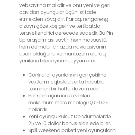
vebsaytına malikdir və onu yeni və geri
qayıdan oyunçular üçün istifadə
etməkdən zövq alır. Parlaq, rəngarəng
dizayn gözə xoş gəlir və tərtibatda
təravətləndirici dərəcədə sadədir. Bu Pin
Up araşdırması saytın həm masaüstü,
həm də mobil cihazda naviqasiyanın
asan olduğunu və müntəzəm olaraq
yenilənə biləcəyini müəyyən etdi.
Canlı diler oyunlarının geri çəkilmə
vaxtları məqbuldur, orta hesabla
təxminən bir həftə davam edir.
Hər spin üçün icazə verilən
maksimum mərc məbləği 0,01-0,25
dollardır.
Yeni oyunçu Pulsuz Döndürmələrdə
25 və 10 dollar bonus əldə edə bilər.
Spill Weekend paketi yeni oyunçuların