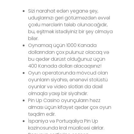
Sizi narahat edən yeganə şey,
uduşlarınızı geri götürməzdən əvvəl
çoxlu mərclərin tələb olunacağıdır,
bu, eşitmək istədiyiniz bir şey olmaya
bilər.
Oynamaq üçün 1000 Kanada
dollarından çox pulunuz olacaq və
bu qədər dürüst olduğunuz üçün
400 Kanada dolları alacaqsınız!
Oyun operatorunda mövcud olan
oyunların siyahısı, ənənəvi stolüstü
oyunlar və video slotları da daxil
olmaqla yaxşı bir siyahıdır.
Pin Up Casino oyunçuların həzz
alması üçün kifayət qədər çox oyun
təqdim edir.
İspaniya və Portuqaliya Pin Up
kazinosunda kral müalicəsi alırlar.