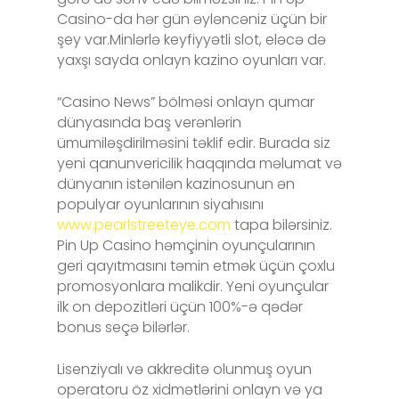
Casino-da hər gün əyləncəniz üçün bir
şey var.Minlərlə keyfiyyətli slot, eləcə də
yaxşı sayda onlayn kazino oyunları var.
“Casino News” bölməsi onlayn qumar
dünyasında baş verənlərin
ümumiləşdirilməsini təklif edir. Burada siz
yeni qanunvericilik haqqında məlumat və
dünyanın istənilən kazinosunun ən
populyar oyunlarının siyahısını
www.pearlstreeteye.com
tapa bilərsiniz.
Pin Up Casino həmçinin oyunçularının
geri qayıtmasını təmin etmək üçün çoxlu
promosyonlara malikdir. Yeni oyunçular
ilk on depozitləri üçün 100%-ə qədər
bonus seçə bilərlər.
Lisenziyalı və akkreditə olunmuş oyun
operatoru öz xidmətlərini onlayn və ya