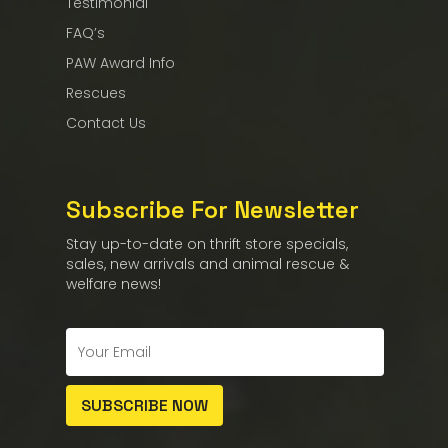
Testimonial
FAQ’s
PAW Award Info
Rescues
Contact Us
Subscribe For Newsletter
Stay up-to-date on thrift store specials,
sales, new arrivals and animal rescue &
welfare news!