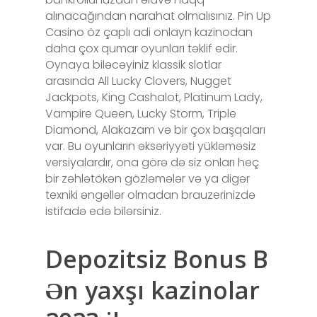
alınacağından narahat olmalısınız. Pin Up
Casino öz çaplı adi onlayn kazinodan
daha çox qumar oyunları təklif edir.
Oynaya biləcəyiniz klassik slotlar
arasında All Lucky Clovers, Nugget
Jackpots, King Cashalot, Platinum Lady,
Vampire Queen, Lucky Storm, Triple
Diamond, Alakazam və bir çox başqaları
var. Bu oyunların əksəriyyəti yükləməsiz
versiyalardır, ona görə də siz onları heç
bir zəhlətökən gözləmələr və ya digər
texniki əngəllər olmadan brauzerinizdə
istifadə edə bilərsiniz.
Depozitsiz Bonus B
Ən yaxşı kazinolar