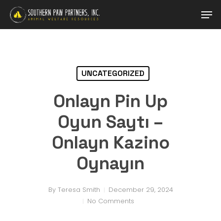
Skip
Men
to
main
Close
content
Menu
UNCATEGORIZED
Onlayn Pin Up
Oyun Saytı –
Onlayn Kazino
Oynayın
By
Teresa Smith
December 29, 2024
No Comments