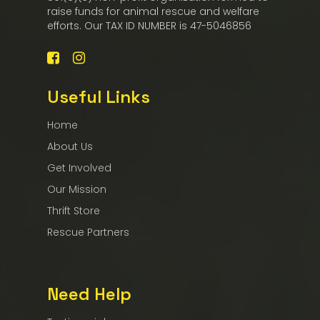
raise funds for animal rescue and welfare
efforts. Our TAX ID NUMBER is 47-5046856
Useful Links
Home
About Us
Get Involved
Our Mission
Thrift Store
Rescue Partners
Need Help