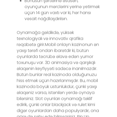
Bonusun şərtlərinə əsasən,
oyunçunun mərclərini yerinə yetirmək
üçün 14 gün vaxtı var ki, hər hansı
vəsait nağdlaşdırılsın.
Oynamağa gəldikdə, yüksək
texnologiyalı və innovativ qrafika
rəqabətə girir.Mobil onlayn kazinonun ən
yaxşı tərəfi ondan ibarətdir ki, bütün
oyunlarda təcrübə əlavə edən yumor
toxunuşu var. 3D animasiya və qarşılıqlı
əlaqənin keyfiyyəti sadəcə inanılmazdır.
Bütün bunlar real kazinoda olduğunuzu
hiss etmək üçün hazırlanmışdır. Bu, mobil
kazinoda böyük üstünlükdür, çünki yaxşı
əlaqəniz varsa, istənilən yerdə oynaya
bilərsiniz. Slot oyunları oynamağı təklif
edirik, çünki onlar blackjack və rulet kimi
digər oyunlardan daha populyardır, ona
görə də səhv edə bilməzsiniz. Pin Up