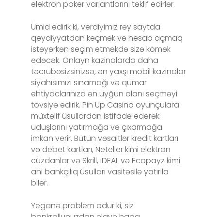
elektron poker variantlarını təklif edirlər.
Ümid edirik ki, verdiyimiz rəy saytda
qeydiyyatdan keçmək və hesab açmaq
istəyərkən seçim etməkdə sizə kömək
edəcək. Onlayn kazinolarda daha
təcrübəsizsinizsə, ən yaxşı mobil kazinolar
siyahısımızı sınamağı və qumar
ehtiyaclarınıza ən uyğun olanı seçməyi
tövsiyə edirik. Pin Up Casino oyunçulara
müxtəlif üsullardan istifadə edərək
uduşlarını yatırmağa və çıxarmağa
imkan verir. Bütün vəsaitlər kredit kartları
və debet kartları, Neteller kimi elektron
cüzdanlar və Skrill, iDEAL və Ecopayz kimi
ani bankçılıq üsulları vasitəsilə yatırıla
bilər.
Yeganə problem odur ki, siz
bankrollunuzdan əlavə haqq