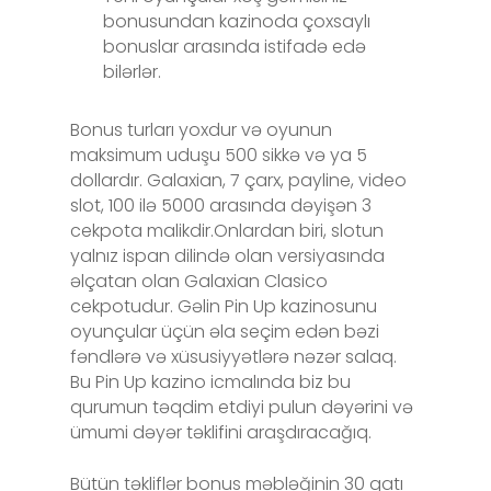
bonusundan kazinoda çoxsaylı
bonuslar arasında istifadə edə
bilərlər.
Bonus turları yoxdur və oyunun
maksimum uduşu 500 sikkə və ya 5
dollardır. Galaxian, 7 çarx, payline, video
slot, 100 ilə 5000 arasında dəyişən 3
cekpota malikdir.Onlardan biri, slotun
yalnız ispan dilində olan versiyasında
əlçatan olan Galaxian Clasico
cekpotudur. Gəlin Pin Up kazinosunu
oyunçular üçün əla seçim edən bəzi
fəndlərə və xüsusiyyətlərə nəzər salaq.
Bu Pin Up kazino icmalında biz bu
qurumun təqdim etdiyi pulun dəyərini və
ümumi dəyər təklifini araşdıracağıq.
Bütün təkliflər bonus məbləğinin 30 qatı