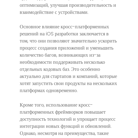
оптимизаций, улучшая производительность и
взаимодействие с устройствами.
Основное влияние кросс-платформенных
решений на iOS разработки заключается в
том, что они позволяют значительно ускорить
процесс создания приложений и уменьшить
количество багов, возникающих из-за
необходимости поддерживать несколько
отдельных кодовых баз. Это особенно
актуально для стартапов и компаний, которые
хотят запустить свои продукты на нескольких
платформах одновременно.
Кроме того, использование кросс-
платформенных фреймворков повышает
доступность технологий и упрощает процесс
интеграции новых функций и обновлений.
Однако, несмотря на преимущества, такие