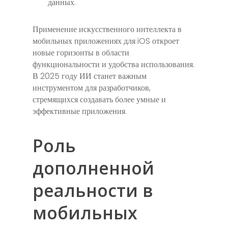
данных.
Применение искусственного интеллекта в
мобильных приложениях для iOS откроет
новые горизонты в области
функциональности и удобства использования.
В 2025 году ИИ станет важным
инструментом для разработчиков,
стремящихся создавать более умные и
эффективные приложения.
Роль
дополненной
реальности в
мобильных