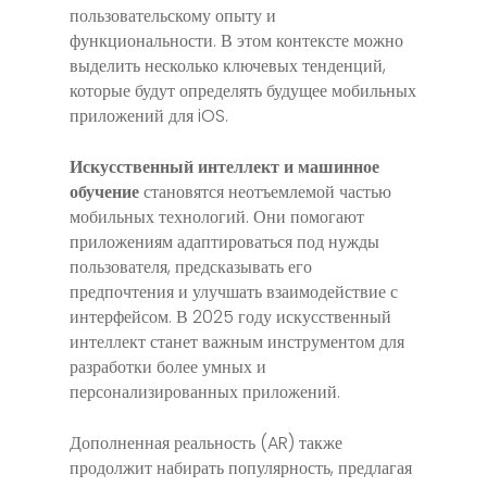
пользовательскому опыту и
функциональности. В этом контексте можно
выделить несколько ключевых тенденций,
которые будут определять будущее мобильных
приложений для iOS.
Искусственный интеллект и машинное
обучение
становятся неотъемлемой частью
мобильных технологий. Они помогают
приложениям адаптироваться под нужды
пользователя, предсказывать его
предпочтения и улучшать взаимодействие с
интерфейсом. В 2025 году искусственный
интеллект станет важным инструментом для
разработки более умных и
персонализированных приложений.
Дополненная реальность (AR) также
продолжит набирать популярность, предлагая