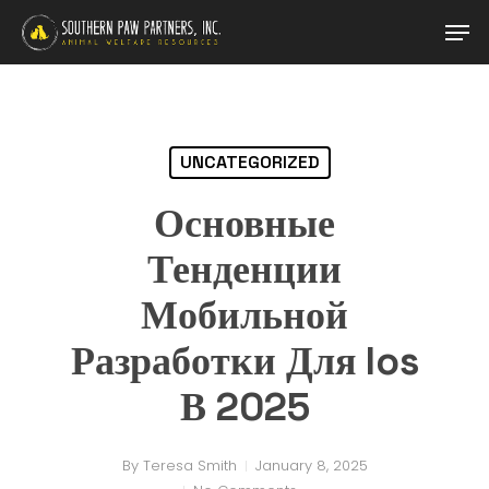
Skip
Men
to
main
content
UNCATEGORIZED
Основные
Тенденции
Мобильной
Разработки Для Ios
В 2025
By
Teresa Smith
January 8, 2025