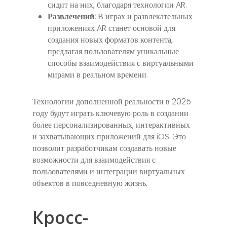
сидит на них, благодаря технологии AR.
Развлечений:
В играх и развлекательных
приложениях AR станет основой для
создания новых форматов контента,
предлагая пользователям уникальные
способы взаимодействия с виртуальными
мирами в реальном времени.
Технологии дополненной реальности в 2025
году будут играть ключевую роль в создании
более персонализированных, интерактивных
и захватывающих приложений для iOS. Это
позволит разработчикам создавать новые
возможности для взаимодействия с
пользователями и интеграции виртуальных
объектов в повседневную жизнь.
Кросс-