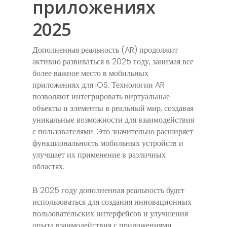
приложениях
2025
Дополненная реальность (AR) продолжит
активно развиваться в 2025 году, занимая все
более важное место в мобильных
приложениях для iOS. Технологии AR
позволяют интегрировать виртуальные
объекты и элементы в реальный мир, создавая
уникальные возможности для взаимодействия
с пользователями. Это значительно расширяет
функциональность мобильных устройств и
улучшает их применение в различных
областях.
В 2025 году дополненная реальность будет
использоваться для создания инновационных
пользовательских интерфейсов и улучшения
опыта взаимодействия с приложениями.