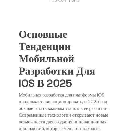
No Comments
Основные
Тенденции
Мобильной
Разработки Для
IOS В 2025
Мобильная разработка для платформы iOS
продолжает эволюционировать, и 2025 год
обещает стать важным этапом в ее развитии.
Современные технологии открывают новые
возможности для создания инновационных
приложений, которые меняют подходы к