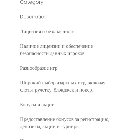
Category
Description
Лицензия и безопасность
Наличие лицензии и обеспечение
безопасности данных игроков.
Разнообразие игр
Широкий выбор азартных игр, включая
слоты, рулетку, блэкджек и покер.
Бонусы и акции
Предоставление бонусов за регистрацию,
депозиты, акции и турниры.