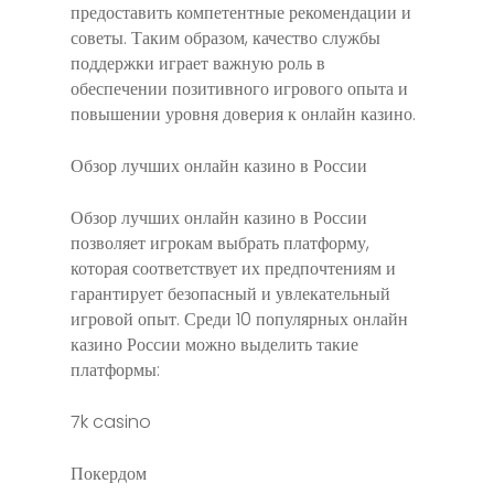
предоставить компетентные рекомендации и
советы. Таким образом, качество службы
поддержки играет важную роль в
обеспечении позитивного игрового опыта и
повышении уровня доверия к онлайн казино.
Обзор лучших онлайн казино в России
Обзор лучших онлайн казино в России
позволяет игрокам выбрать платформу,
которая соответствует их предпочтениям и
гарантирует безопасный и увлекательный
игровой опыт. Среди 10 популярных онлайн
казино России можно выделить такие
платформы:
7k casino
Покердом