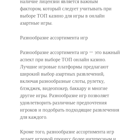
наличие лицензии является важным
фактором, который следует учитывать при
выборе ТОП казино для игры в онлайн
азартные игры.
Разнообразие ассортимента игр
Разнообразие ассортимента игр — это важный
аспект при выборе ТОП онлайн казино.
Лучшие игровые платформы предлагают
широкий выбор азартных развлечений,
включая разнообразные слоты, рулетку,
блэкджек, видеопокер, баккару и многие
другие игры. Разнообразие игр позволяет
удовлетворить различные предпочтения
игроков и подобрать подходящие развлечения
для каждого.
Кроме того, разнообразие ассортимента игр
делает игровой процесс более интересным и