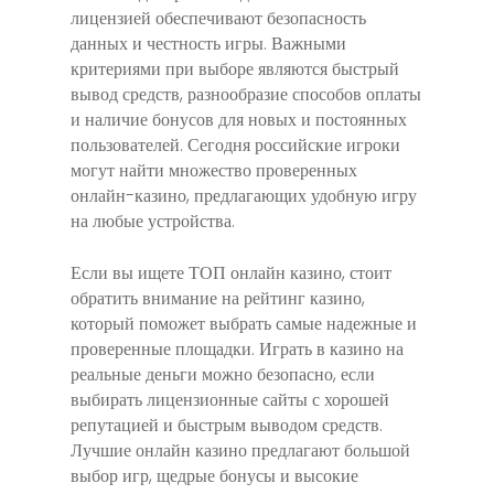
лицензией обеспечивают безопасность
данных и честность игры. Важными
критериями при выборе являются быстрый
вывод средств, разнообразие способов оплаты
и наличие бонусов для новых и постоянных
пользователей. Сегодня российские игроки
могут найти множество проверенных
онлайн-казино, предлагающих удобную игру
на любые устройства.
Если вы ищете ТОП онлайн казино, стоит
обратить внимание на рейтинг казино,
который поможет выбрать самые надежные и
проверенные площадки. Играть в казино на
реальные деньги можно безопасно, если
выбирать лицензионные сайты с хорошей
репутацией и быстрым выводом средств.
Лучшие онлайн казино предлагают большой
выбор игр, щедрые бонусы и высокие