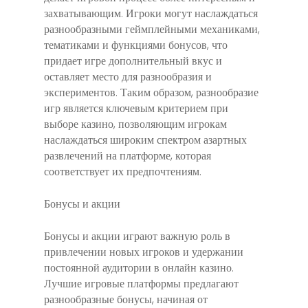
захватывающим. Игроки могут наслаждаться
разнообразными геймплейными механиками,
тематиками и функциями бонусов, что
придает игре дополнительный вкус и
оставляет место для разнообразия и
экспериментов. Таким образом, разнообразие
игр является ключевым критерием при
выборе казино, позволяющим игрокам
наслаждаться широким спектром азартных
развлечений на платформе, которая
соответствует их предпочтениям.
Бонусы и акции
Бонусы и акции играют важную роль в
привлечении новых игроков и удержании
постоянной аудитории в онлайн казино.
Лучшие игровые платформы предлагают
разнообразные бонусы, начиная от