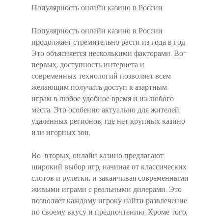
Популярность онлайн казино в России
Популярность онлайн казино в России
продолжает стремительно расти из года в год.
Это объясняется несколькими факторами. Во-
первых, доступность интернета и
современных технологий позволяет всем
желающим получить доступ к азартным
играм в любое удобное время и из любого
места. Это особенно актуально для жителей
удаленных регионов, где нет крупных казино
или игорных зон.
Во-вторых, онлайн казино предлагают
широкий выбор игр, начиная от классических
слотов и рулетки, и заканчивая современными
живыми играми с реальными дилерами. Это
позволяет каждому игроку найти развлечение
по своему вкусу и предпочтению. Кроме того,