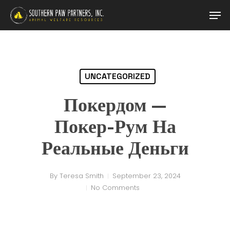
Skip
Men
to
main
content
UNCATEGORIZED
Покердом —
Покер-Рум На
Реальные Деньги
By
Teresa Smith
September 23, 2024
No Comments