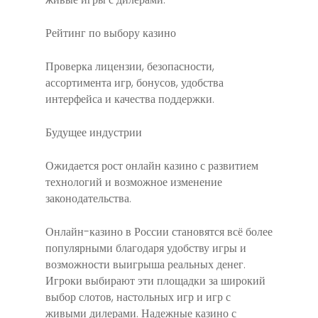
Рейтинг по выбору казино
Проверка лицензии, безопасности,
ассортимента игр, бонусов, удобства
интерфейса и качества поддержки.
Будущее индустрии
Ожидается рост онлайн казино с развитием
технологий и возможное изменение
законодательства.
Онлайн-казино в России становятся всё более
популярными благодаря удобству игры и
возможности выигрыша реальных денег.
Игроки выбирают эти площадки за широкий
выбор слотов, настольных игр и игр с
живыми дилерами. Надежные казино с