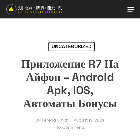
Skip
Men
to
main
Close
content
Menu
UNCATEGORIZED
Приложение R7 На
Айфон – Android
Apk, IOS,
Автоматы Бонусы
By
Teresa Smith
August 13, 2024
No Comments