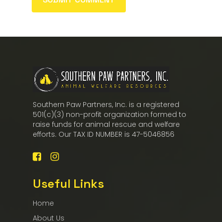
Southern Paw Partners, Inc. is a registered
501(c)(3) non-profit organization formed to
raise funds for animal rescue and welfare
efforts. Our TAX ID NUMBER is 47-5046856
Useful Links
Home
About Us