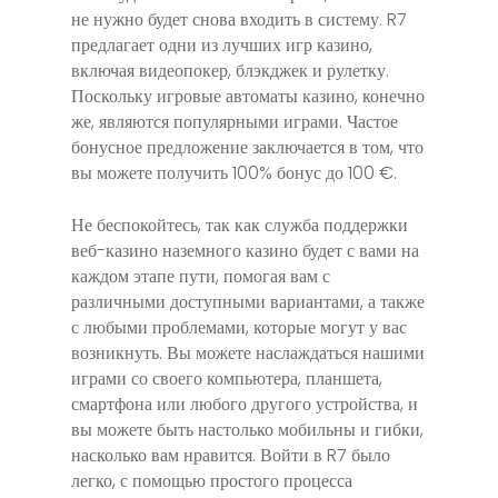
не нужно будет снова входить в систему. R7
предлагает одни из лучших игр казино,
включая видеопокер, блэкджек и рулетку.
Поскольку игровые автоматы казино, конечно
же, являются популярными играми. Частое
бонусное предложение заключается в том, что
вы можете получить 100% бонус до 100 €.
Не беспокойтесь, так как служба поддержки
веб-казино наземного казино будет с вами на
каждом этапе пути, помогая вам с
различными доступными вариантами, а также
с любыми проблемами, которые могут у вас
возникнуть. Вы можете наслаждаться нашими
играми со своего компьютера, планшета,
смартфона или любого другого устройства, и
вы можете быть настолько мобильны и гибки,
насколько вам нравится. Войти в R7 было
легко, с помощью простого процесса