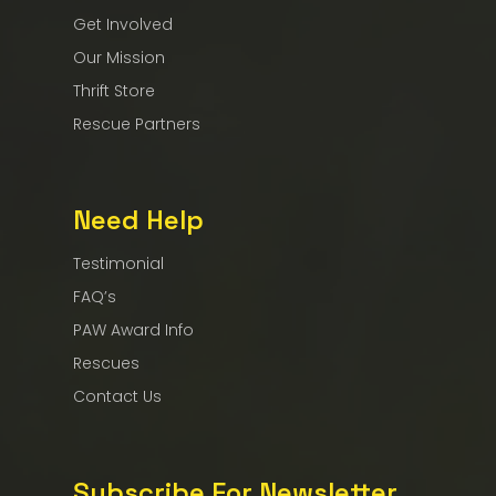
Get Involved
Our Mission
Thrift Store
Rescue Partners
Need Help
Testimonial
FAQ’s
PAW Award Info
Rescues
Contact Us
Subscribe For Newsletter