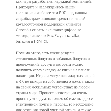
как игры разработаны надежной компанией.
Приходите и наслаждайтесь нашей
коллекцией из более чем 500 игр, нашим
сверхбыстрым выводом средств и нашей
круглосуточной поддержкой клиентов!
Способы оплаты включают цифровые
методы, такие как EcoPayz, neteller,
биткойн и PayPal.
Помимо этого, есть также разделы
ежедневных бонусов и забавных бонусов и
предложений, доступ к которым можно
получить через вкладку «Акции» на панели
навигации. Игроки могут наслаждаться игрой
в R7, не выходя из собственного дома, а также
на своих мобильных устройствах из любой
страны мира. Процесс регистрации очень
прост, нужно думать только об имени, адресе
электронной почты и пароле.Это необходимо
для создания новой учетной записи, а также