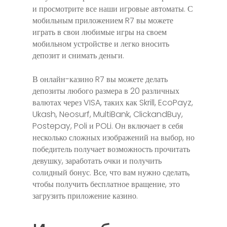
и просмотрите все наши игровые автоматы. С
мобильным приложением R7 вы можете
играть в свои любимые игры на своем
мобильном устройстве и легко вносить
депозит и снимать деньги.
В онлайн-казино R7 вы можете делать
депозиты любого размера в 20 различных
валютах через VISA, таких как Skrill, EcoPayz,
Ukash, Neosurf, MultiBank, ClickandBuy,
Postepay, Poli и POLi. Он включает в себя
несколько сложных изображений на выбор, но
победитель получает возможность прочитать
девушку, заработать очки и получить
солидный бонус. Все, что вам нужно сделать,
чтобы получить бесплатное вращение, это
загрузить приложение казино.