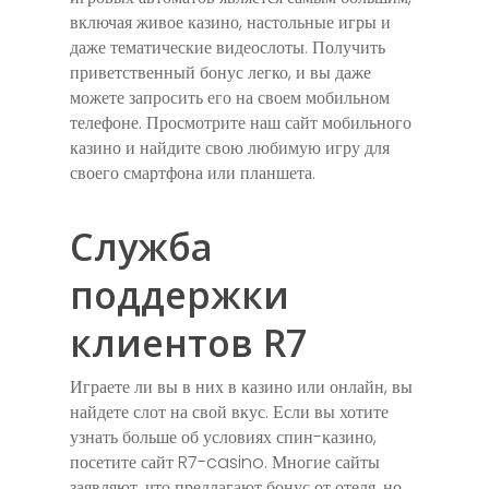
включая живое казино, настольные игры и
даже тематические видеослоты. Получить
приветственный бонус легко, и вы даже
можете запросить его на своем мобильном
телефоне. Просмотрите наш сайт мобильного
казино и найдите свою любимую игру для
своего смартфона или планшета.
Служба
поддержки
клиентов R7
Играете ли вы в них в казино или онлайн, вы
найдете слот на свой вкус. Если вы хотите
узнать больше об условиях спин-казино,
посетите сайт R7-casino. Многие сайты
заявляют, что предлагают бонус от отеля, но