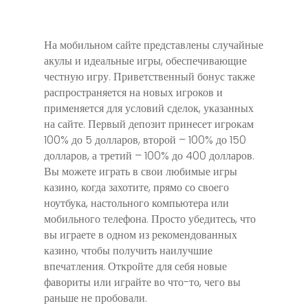
На мобильном сайте представлены случайные
акулы и идеальные игры, обеспечивающие
честную игру. Приветственный бонус также
распространяется на новых игроков и
применяется для условий сделок, указанных
на сайте. Первый депозит принесет игрокам
100% до 5 долларов, второй – 100% до 150
долларов, а третий – 100% до 400 долларов.
Вы можете играть в свои любимые игры
казино, когда захотите, прямо со своего
ноутбука, настольного компьютера или
мобильного телефона. Просто убедитесь, что
вы играете в одном из рекомендованных
казино, чтобы получить наилучшие
впечатления. Откройте для себя новые
фавориты или играйте во что-то, чего вы
раньше не пробовали.