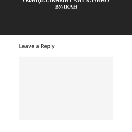
ОФИЦИАЛЬНЫЙ САЙТ КАЗИНО
ВУЛКАН
Leave a Reply