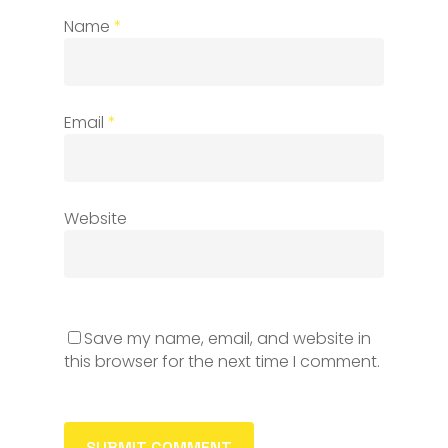
Name
*
Email
*
Website
Save my name, email, and website in
this browser for the next time I comment.