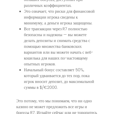
различных коэффициентах.
Это означает, что риски для финансовой
информации игрока сведены к
минимуму, а деньги игрока защищены.
Все транзакции через R7 полностью
безопасны и надежны — вы можете
делать депозиты и снимать средства с
помощью множества банковских
вариантов или вы можете начать с веб-
кошелька для наших по-настоящему
опытных игроков.
Начальный бонус составляет 50%,
который удваивается до тех пор, пока
игрок вносит депозит, до максимальной
суммы в $/€2000.
Это потому, что мы понимаем, что ни одно
казино не может предложить все игры и
бонусы R7. Играйте сейчас или не торопитесь