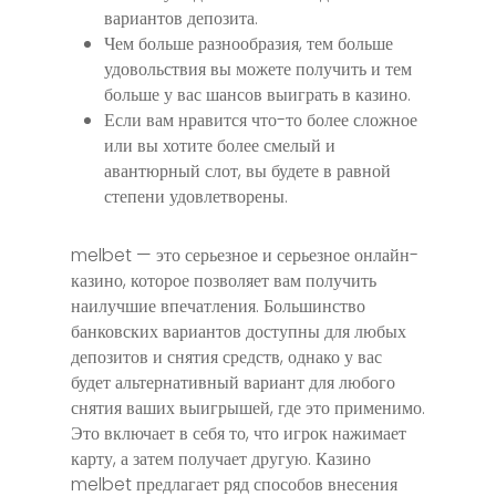
вариантов депозита.
Чем больше разнообразия, тем больше
удовольствия вы можете получить и тем
больше у вас шансов выиграть в казино.
Если вам нравится что-то более сложное
или вы хотите более смелый и
авантюрный слот, вы будете в равной
степени удовлетворены.
melbet — это серьезное и серьезное онлайн-
казино, которое позволяет вам получить
наилучшие впечатления. Большинство
банковских вариантов доступны для любых
депозитов и снятия средств, однако у вас
будет альтернативный вариант для любого
снятия ваших выигрышей, где это применимо.
Это включает в себя то, что игрок нажимает
карту, а затем получает другую. Казино
melbet предлагает ряд способов внесения