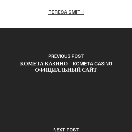
TERESA SMITH
PREVIOUS POST
КОМЕТА КАЗИНО – KOMETA CASINO
ОФИЦИАЛЬНЫЙ САЙТ
NEXT POST