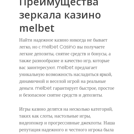
Преимущества
зеркала казино
melbet
Найти надежное казино никогда не бывает
легко, но с melbet Casino вы получаете
легкие депозиты, снятие средств и бонусы, а
также разнообразие и качество игр, которые
вас заинтересуют. melbet предлагает
уникальную возможность насладиться яркой,
динамичной и веселой игрой на реальные
деньги. melbet гарантирует быстрое, простое
и безопасное снятие средств и депозиты.
Игры казино делятся на несколько категорий,
таких как слоты, настольные игры,
видеопокер и прогрессивные джекпоты. Наша
репутация надежного и честного игрока была