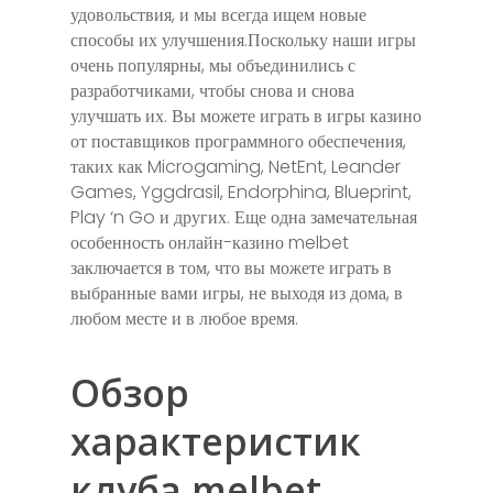
удовольствия, и мы всегда ищем новые
способы их улучшения.Поскольку наши игры
очень популярны, мы объединились с
разработчиками, чтобы снова и снова
улучшать их. Вы можете играть в игры казино
от поставщиков программного обеспечения,
таких как Microgaming, NetEnt, Leander
Games, Yggdrasil, Endorphina, Blueprint,
Play ‘n Go и других. Еще одна замечательная
особенность онлайн-казино melbet
заключается в том, что вы можете играть в
выбранные вами игры, не выходя из дома, в
любом месте и в любое время.
Обзор
характеристик
клуба melbet