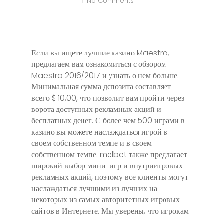
No Comments
Если вы ищете лучшие казино Maestro,
предлагаем вам ознакомиться с обзором
Maestro 2016/2017 и узнать о нем больше.
Минимальная сумма депозита составляет
всего $ 10,00, что позволит вам пройти через
ворота доступных рекламных акций и
бесплатных денег. С более чем 500 играми в
казино вы можете наслаждаться игрой в
своем собственном темпе и в своем
собственном темпе. melbet также предлагает
широкий выбор мини-игр и внутриигровых
рекламных акций, поэтому все клиенты могут
наслаждаться лучшими из лучших на
некоторых из самых авторитетных игровых
сайтов в Интернете. Мы уверены, что игрокам