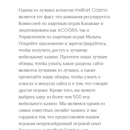
Одним из лучших аспектов melbet Casino
является тот факт, что компания регулируется
Комиссией по азартным играм Канаваке и
лицензирована как eCOGRA, так и
Управлением по азартным играм Мальты.
Откройте приложение и зарегистрируйтесь,
чтобы получить доступ к лучшему
мобильному казино. Прочтите наши лучшие
обзоры, чтобы узнать, какие разделы сайта
являются лучшими из лучших, а также
прочитайте наши обзоры, чтобы узнать о
плюсах и минусах сайта и о том, что говорят
другие игроки. Кроме того, вы можете
выбрать одну из более чем 500 игр
мобильного казино. Мы являемся одним из
самых известных онлайн-казино, и мы
гордимся тем, что предоставляем нашим
игрокам непревзойденный игровой опыт.