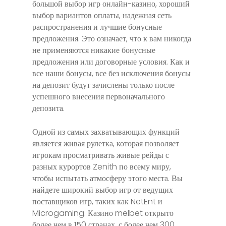
большой выбор игр онлайн-казино, хороший
выбор вариантов оплаты, надежная сеть
распространения и лучшие бонусные
предложения. Это означает, что к вам никогда
не применяются никакие бонусные
предложения или договорные условия. Как и
все наши бонусы, все без исключения бонусы
на депозит будут зачислены только после
успешного внесения первоначального
депозита.
Одной из самых захватывающих функций
является живая рулетка, которая позволяет
игрокам просматривать живые рейды с
разных курортов Zenith по всему миру,
чтобы испытать атмосферу этого места. Вы
найдете широкий выбор игр от ведущих
поставщиков игр, таких как NetEnt и
Microgaming. Казино melbet открыто
более чем в 150 странах, с более чем 300