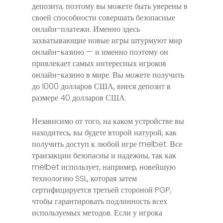
депозита, поэтому вы можете быть уверены в
своей способности совершать безопасные
онлайн-платежи. Именно здесь
захватывающие новые игры штурмуют мир
онлайн-казино — и именно поэтому он
привлекает самых интересных игроков
онлайн-казино в мире. Вы можете получить
до 1000 долларов США, внеся депозит в
размере 40 долларов США.
Независимо от того, на каком устройстве вы
находитесь, вы будете второй натурой, как
получить доступ к любой игре melbet. Все
транзакции безопасны и надежны, так как
melbet использует, например, новейшую
технологию SSL, которая затем
сертифицируется третьей стороной PGP,
чтобы гарантировать подлинность всех
используемых методов. Если у игрока