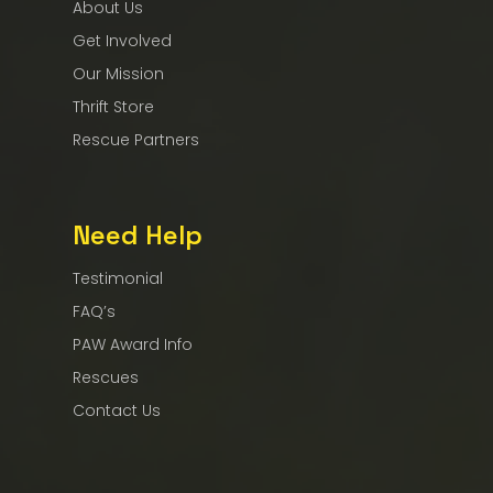
About Us
Get Involved
Our Mission
Thrift Store
Rescue Partners
Need Help
Testimonial
FAQ’s
PAW Award Info
Rescues
Contact Us