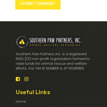
Southern Paw Partners, Inc. is a registered
501(c)(3) non-profit organization formed to
raise funds for animal rescue and welfare
efforts. Our TAX ID NUMBER is 47-5046856
Useful Links
Home