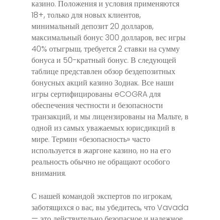
казино. Положения и условия применяются
18+, только для новых клиентов,
минимальный депозит 20 долларов,
максимальный бонус 300 долларов, вес игры
40% отыгрыш, требуется 2 ставки на сумму
бонуса и 50-кратный бонус. В следующей
таблице представлен обзор бездепозитных
бонусных акций казино Зодиак. Все наши
игры сертифицированы eCOGRA для
обеспечения честности и безопасности
транзакций, и мы лицензированы на Мальте, в
одной из самых уважаемых юрисдикций в
мире. Термин «безопасность» часто
используется в жаргоне казино, но на его
реальность обычно не обращают особого
внимания.
С нашей командой экспертов по игрокам,
заботящихся о вас, вы убедитесь, что Vavada
— это действительно безопасное и надежное