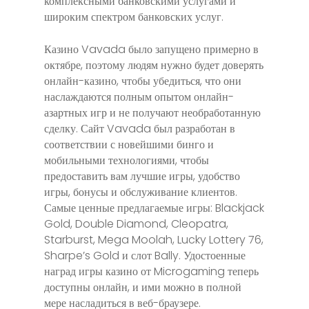
комплексными банковскими услугами и
широким спектром банковских услуг.
Казино Vavada было запущено примерно в
октябре, поэтому людям нужно будет доверять
онлайн-казино, чтобы убедиться, что они
наслаждаются полным опытом онлайн-
азартных игр и не получают необработанную
сделку. Сайт Vavada был разработан в
соответствии с новейшими бинго и
мобильными технологиями, чтобы
предоставить вам лучшие игры, удобство
игры, бонусы и обслуживание клиентов.
Самые ценные предлагаемые игры: Blackjack
Gold, Double Diamond, Cleopatra,
Starburst, Mega Moolah, Lucky Lottery 76,
Sharpe’s Gold и слот Bally. Удостоенные
наград игры казино от Microgaming теперь
доступны онлайн, и ими можно в полной
мере насладиться в веб-браузере.