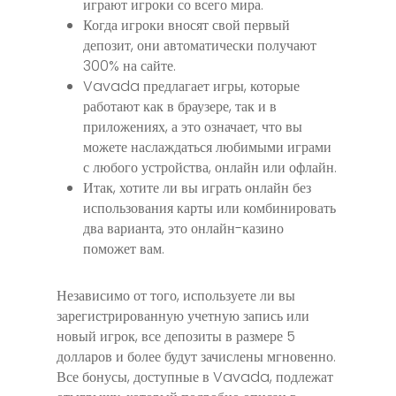
играют игроки со всего мира.
Когда игроки вносят свой первый
депозит, они автоматически получают
300% на сайте.
Vavada предлагает игры, которые
работают как в браузере, так и в
приложениях, а это означает, что вы
можете наслаждаться любимыми играми
с любого устройства, онлайн или офлайн.
Итак, хотите ли вы играть онлайн без
использования карты или комбинировать
два варианта, это онлайн-казино
поможет вам.
Независимо от того, используете ли вы
зарегистрированную учетную запись или
новый игрок, все депозиты в размере 5
долларов и более будут зачислены мгновенно.
Все бонусы, доступные в Vavada, подлежат