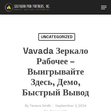
Skip
Men
to
main
Close
content
Menu
UNCATEGORIZED
Vavada Зеркало
Рабочее –
Выигрывайте
Здесь, Демо,
Быстрый Вывод
By
Teresa Smith
September 3, 2024