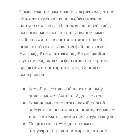
Самое главное, мы можем заверить вас, что вы
сможете играть в эти игры бесплатно в
наземных казино!. Используя наш веб-сайт,
вы соглашаетесь на использование нами
файлов cookie в соответствии с нашей
политикой использования файлов cookie.
Наслаждайтесь потрясающей графикой и
функциями, включая функцию повторного
вращения и повторного запуска новых
выигрышей.
В этой классической версии игры у
дилера может быть от 2 до 10 очков.
В зависимости от того, какой способ
внесения депозита вы используете, может
также взиматься комиссия за транзакцию.
Casino.com — одно из самых
популярных казино в мире, в котором