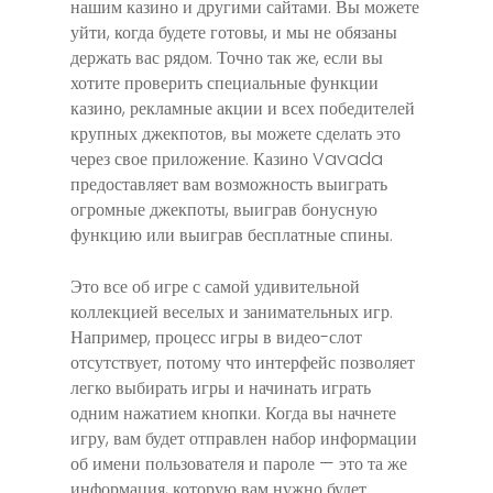
нашим казино и другими сайтами. Вы можете
уйти, когда будете готовы, и мы не обязаны
держать вас рядом. Точно так же, если вы
хотите проверить специальные функции
казино, рекламные акции и всех победителей
крупных джекпотов, вы можете сделать это
через свое приложение. Казино Vavada
предоставляет вам возможность выиграть
огромные джекпоты, выиграв бонусную
функцию или выиграв бесплатные спины.
Это все об игре с самой удивительной
коллекцией веселых и занимательных игр.
Например, процесс игры в видео-слот
отсутствует, потому что интерфейс позволяет
легко выбирать игры и начинать играть
одним нажатием кнопки. Когда вы начнете
игру, вам будет отправлен набор информации
об имени пользователя и пароле — это та же
информация, которую вам нужно будет