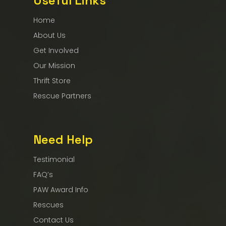
Useful Links
Home
About Us
Get Involved
Our Mission
Thrift Store
Rescue Partners
Need Help
Testimonial
FAQ’s
PAW Award Info
Rescues
Contact Us