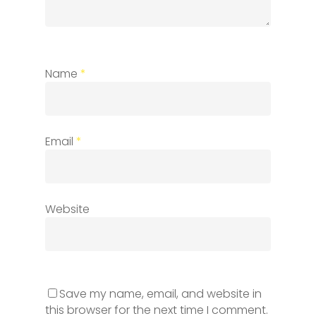
Name
*
Email
*
Website
Save my name, email, and website in
this browser for the next time I comment.