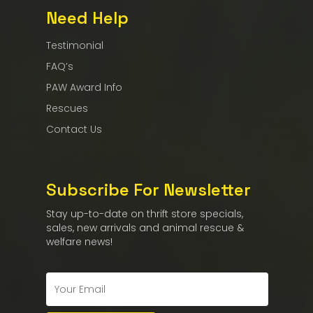
Need Help
Testimonial
FAQ’s
PAW Award Info
Rescues
Contact Us
Subscribe For Newsletter
Stay up-to-date on thrift store specials,
sales, new arrivals and animal rescue &
welfare news!