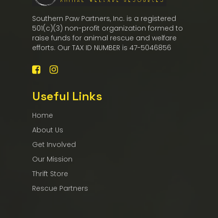
Southern Paw Partners, Inc. is a registered
501(c)(3) non-profit organization formed to
raise funds for animal rescue and welfare
efforts. Our TAX ID NUMBER is 47-5046856
Useful Links
Home
About Us
Get Involved
Our Mission
Thrift Store
Rescue Partners