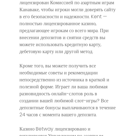
лицензирован Комиссией по азартным играм
Канаваке, чтобы игроки могли доверять сайту
в его безопасности и надежности. Kent —
полностью лицензированное казино,
предлагающее игрокам со всего мира. При
внесении депозитов и снятии средств вы
можете использовать кредитную карту,
дебетовую карту или другой метод.
Кроме того, вы можете получить все
необходимые советы и рекомендации
непосредственно из источника в краткой и
полезной форме. Играет ли ваша любимая
разновидность онлайн-слотов роль в
создании вашей любимой слот-игры? Все
депозитные бонусы выплачиваются в течение
24 часов с момента вашего депозита.
Казино Betway лицензировано и
регулируется Управлением по азартным