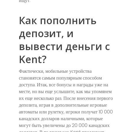
ищут.
Как пополнить
депозит, и
вывести деньги с
Kent?
Фактически, мобильные устройства
становятся самым популярным способом
доступа. Итак, все бонусы и награды уже на
месте, но вы еще услышите, как мы упомянем
их еще несколько раз. После внесения первого
депозита, играя в дополнительные игровые
автоматы или рулетку, игроки получат 10 000
канадских долларов наличными, которые
могут быть увеличены до 20 000 канадских