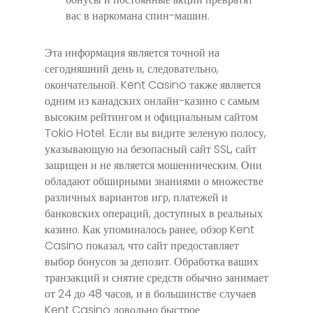
вас в наркомана спин-машин.
Эта информация является точной на
сегодняшний день и, следовательно,
окончательной. Kent Casino также является
одним из канадских онлайн-казино с самым
высоким рейтингом и официальным сайтом
Tokio Hotel. Если вы видите зеленую полосу,
указывающую на безопасный сайт SSL, сайт
защищен и не является мошенническим. Они
обладают обширными знаниями о множестве
различных вариантов игр, платежей и
банковских операций, доступных в реальных
казино. Как упоминалось ранее, обзор Kent
Casino показал, что сайт предоставляет
выбор бонусов за депозит. Обработка ваших
транзакций и снятие средств обычно занимает
от 24 до 48 часов, и в большинстве случаев
Kent Casino довольно быстрое