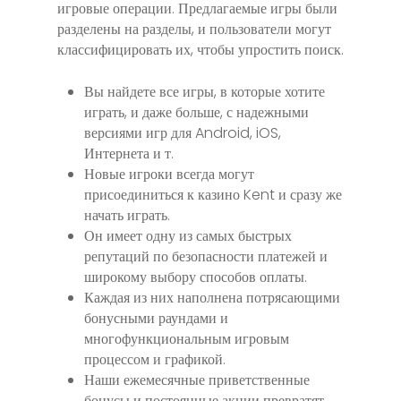
игровые операции. Предлагаемые игры были
разделены на разделы, и пользователи могут
классифицировать их, чтобы упростить поиск.
Вы найдете все игры, в которые хотите
играть, и даже больше, с надежными
версиями игр для Android, iOS,
Интернета и т.
Новые игроки всегда могут
присоединиться к казино Kent и сразу же
начать играть.
Он имеет одну из самых быстрых
репутаций по безопасности платежей и
широкому выбору способов оплаты.
Каждая из них наполнена потрясающими
бонусными раундами и
многофункциональным игровым
процессом и графикой.
Наши ежемесячные приветственные
бонусы и постоянные акции превратят