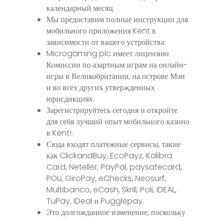
календарный месяц.
Мы предоставим полные инструкции для
мобильного приложения Kent в
зависимости от вашего устройства.
Microgaming plc имеет лицензию
Комиссии по азартным играм на онлайн-
игры в Великобритании, на острове Мэн
и во всех других утвержденных
юрисдикциях.
Зарегистрируйтесь сегодня и откройте
для себя лучший опыт мобильного казино
в Kent!.
Сюда входят платежные сервисы, такие
как ClickandBuy, EcoPayz, Kalibra
Card, Neteller, PayPal, paysafecard,
POLi, GiroPay, eChecks, Neosurf,
Multibanco, eCash, Skrill, Poli, iDEAL,
TuPay, iDeal и Pugglepay.
Это долгожданное изменение, поскольку