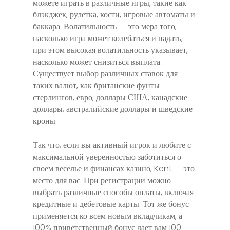
можете играть в различные игры, такие как
блэкджек, рулетка, кости, игровые автоматы и
баккара. Волатильность — это мера того,
насколько игра может колебаться и падать,
при этом высокая волатильность указывает,
насколько может снизиться выплата.
Существует выбор различных ставок для
таких валют, как британские фунты
стерлингов, евро, доллары США, канадские
доллары, австралийские доллары и шведские
кроны.
Так что, если вы активный игрок и любите с
максимальной уверенностью заботиться о
своем веселье и финансах казино, Kent — это
место для вас. При регистрации можно
выбрать различные способы оплаты, включая
кредитные и дебетовые карты. Тот же бонус
применяется ко всем новым вкладчикам, а
100% приветственный бонус дает вам 100