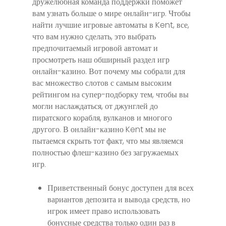
дружелюбная команда поддержки поможет
вам узнать больше о мире онлайн-игр. Чтобы
найти лучшие игровые автоматы в Kent, все,
что вам нужно сделать, это выбрать
предпочитаемый игровой автомат и
просмотреть наш обширный раздел игр
онлайн-казино. Вот почему мы собрали для
вас множество слотов с самым высоким
рейтингом на супер-подборку тем, чтобы вы
могли наслаждаться, от джунглей до
пиратского корабля, вулканов и многого
другого. В онлайн-казино Kent мы не
пытаемся скрыть тот факт, что мы являемся
полностью флеш-казино без загружаемых
игр.
Приветственный бонус доступен для всех
вариантов депозита и вывода средств, но
игрок имеет право использовать
бонусные средства только один раз в