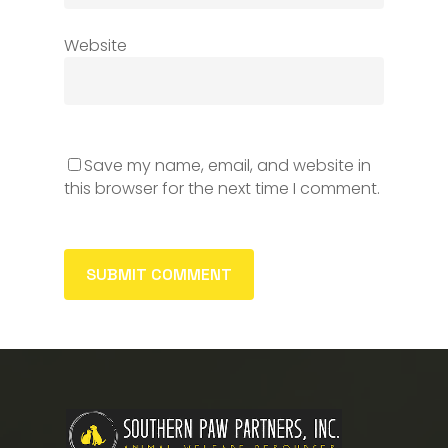
Website
Save my name, email, and website in
this browser for the next time I comment.