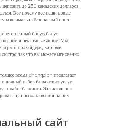
у депозита до 250 канадских долларов.
даться. Вот почему все наши новые
вам максимально безопасный опыт.
приветственный бонус, бонус
 вращений и рекламные акции. Мы
 игры и провайдеры, которые
 быстро, так что вы можете мгновенно
настоящее время champion предлагает
 и полный набор банковских услуг,
еду онлайн-банкинга. Это жизненно
рировать при использовании наших
иальный сайт