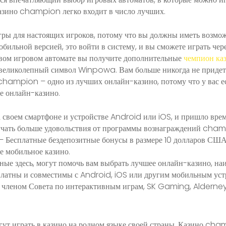
азино champion легко входит в число лучших.
ы для настоящих игроков, потому что вы должны иметь возможн
обильной версией, это войти в систему, и вы сможете играть че
новом игровом автомате вы получите дополнительные
чемпион ка
 великолепный символ Winpowa. Вам больше никогда не придетс
champion – одно из лучших онлайн-казино, потому что у вас ес
те онлайн-казино.
своем смартфоне и устройстве Android или iOS, и пришло время 
лучать больше удовольствия от программы вознаграждений cham
есплатные бездепозитные бонусы в размере 10 долларов США
ое мобильное казино.
е здесь, могут помочь вам выбрать лучшее онлайн-казино, наи
латны и совместимы с Android, iOS или другим мобильным уст
членом Совета по интерактивным играм, SK Gaming, Alderney
гут играть в казино на родном языке своей страны. Казино ch