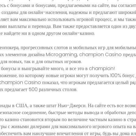
тесь с бонусами и бонусами, предлагаемыми на сайте, вы согласит
 созданы для онлайн-населения, надежны и предлагают широкий
ляет вам максимально использовать игровой процесс, и мы такж
ми выплаты и перевода. Вам также предоставляется один из дву
не найдете ни в одном другом онлайн-казино.
идеопокера, прогрессивных слотов и мобильных игр для мобильны
ых элементов дизайна Microgaming, champion Casino предлаг
 для новых, так и для опытных игроков.
 бонусы и выигрывайте много, и все это в champion!
ложение, по которому новые игроки могут получить 100% бонус 
р champion Casino показал, что игрокам предлагается целый ря
ых предлагает 500 различных столов.
нады в США, а также штат Нью-Джерси. На сайте есть все возм
безопасное соединение, быстрые методы вывода и обработки депоз
что казино становится вторым по величине частным казино в стр
игры с живыми дилерами для максимального игрового опыта на 
 обеспечить вам наилучшие впечатления от игры, будь вы дома и