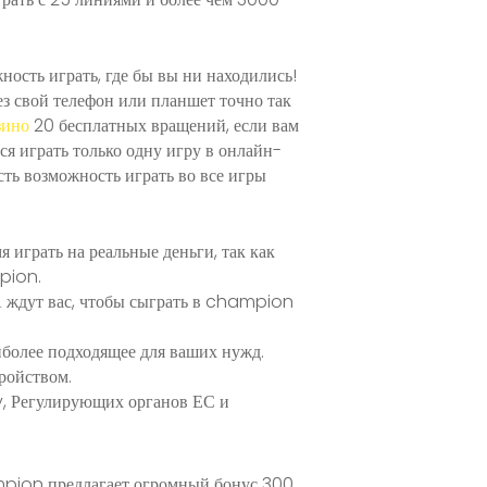
ость играть, где бы вы ни находились!
рез свой телефон или планшет точно так
зино
20 бесплатных вращений, если вам
я играть только одну игру в онлайн-
ть возможность играть во все игры
играть на реальные деньги, так как
pion.
 ждут вас, чтобы сыграть в champion
более подходящее для ваших нужд.
ройством.
, Регулирующих органов ЕС и
ampion предлагает огромный бонус 300