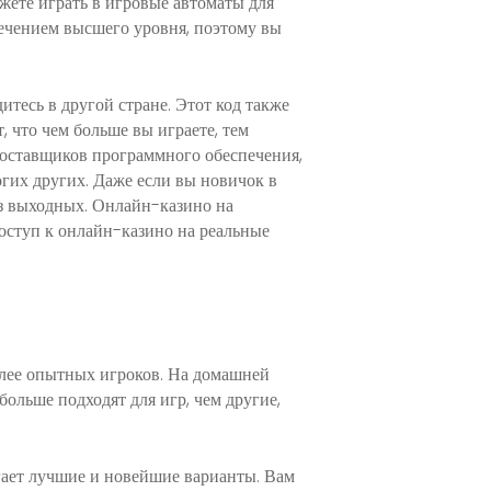
ете играть в игровые автоматы для
ечением высшего уровня, поэтому вы
итесь в другой стране. Этот код также
, что чем больше вы играете, тем
поставщиков программного обеспечения,
их других. Даже если вы новичок в
ез выходных. Онлайн-казино на
оступ к онлайн-казино на реальные
олее опытных игроков. На домашней
ольше подходят для игр, чем другие,
гает лучшие и новейшие варианты. Вам