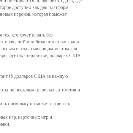
и оцениваются по шкале от 1 до 10, где
торое доступно как для платформ
 новых игроков, которая поможет
тех, кто хочет играть без
ых вращений или бездепозитных кодов.
зопасным и захватывающим местом для
евро, фунтах стерлингов, долларах США
стоит 15 долларов США за каждую
поты на несколько игровых автоматов и
но, поскольку он может встретить
ных игр, карточных игр и
выки.