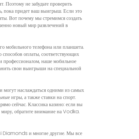
т. Поэтому не забудьте проверить
ь, пока придет ваш выигрыш. Если это
очты. Вот почему мы стремимся создать
ршенно новый мир развлечений в
его мобильного телефона или планшета.
во способов оплаты, соответствующих
ли профессионалом, наше мобильное
хранить свои выигрыши на специальной
и могут наслаждаться одними из самых
ные игры, а также ставки на спорт.
ямо сейчас. Классика казино: если вы
 миру, обратите внимание на Vodka.
ci Diamonds и многие другие. Мы все