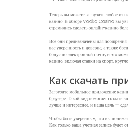
Теперь вы можете загрузить любое из
казино. В обзоре Vodka Casino вы увид
стремились сделать онлайн-казино бол
Все они предназначены для поощрения 
вас уверенность и доверие, а также бр
бонус по электронной почте, и это мож
казино, включая ставки на спорт, круг
Как скачать п
Загрузите мобильное приложение казин
браузере. Такой вид помогает создать 
лучше и интереснее, и наша цель — сде
Чтобы быть уверенным, что вы понимае
Как только ваша учетная запись будет 