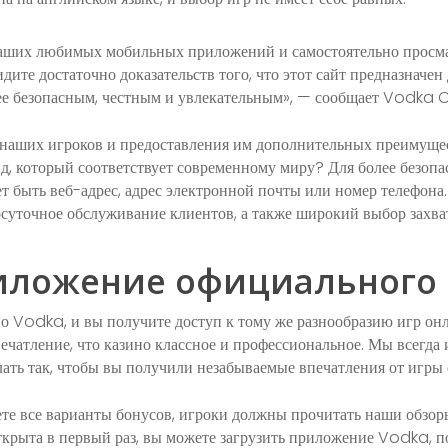
 наших любимых мобильных приложений и самостоятельно просм
ите достаточно доказательств того, что этот сайт предназначе
ее безопасным, честным и увлекательным», — сообщает Vodka 
наших игроков и предоставления им дополнительных преимуществ
енд, который соответствует современному миру? Для более безоп
ет быть веб-адрес, адрес электронной почты или номер телефона
лосуточное обслуживание клиентов, а также широкий выбор захв
риложение официального 
о Vodka, и вы получите доступ к тому же разнообразию игр онл
впечатление, что казино классное и профессиональное. Мы всегд
лать так, чтобы вы получили незабываемые впечатления от игры 
те все варианты бонусов, игроки должны прочитать наши обзор
открыта в первый раз, вы можете загрузить приложение Vodka, п