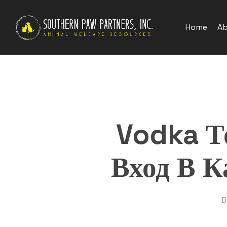
Skip
to
Home
Ab
main
content
Vodka Т
Вход В К
B