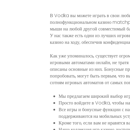
В Vodka вы можете играть в свои люби
полнофункциональном казино matchpla
мыши на любой другой совместимый ба
У нас также есть одни из лучших игров
казино на ходу, обеспечив конфиденци
Как уже упоминалось, существует огро
игровыми автоматами онлайн, не тратя 
описаны основные из них. Бонусные пр
попробовать, могут быть первым, что в
сотням игровых автоматов от самых по
Мы предлагаем широкий выбор игр,
Просто войдите в Vodka, чтобы нач
Все игры и бонусные функции с на
поддерживаются на мобильных уст
Кроме того, если вам не нравятся 
Наша коллекция игр казино доступн