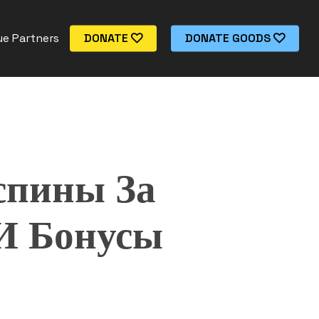
e Partners
DONATE
DONATE GOODS
спины За
 И Бонусы