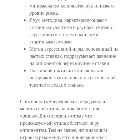
минимальном количестве рук и низком
уровне риска.
Лууз-методика, характеризующаяся
активным участием в раундах, связан с
агрессивным стилем и многими
стартовыми руками.
Метод агрессивной игры, основанный на
частых ставках, подразумевает давление
на оппонентов через крупные ставки.
Пассивная тактика, отличающаяся
осторожностью, основан на осторожной
тактике и редких ставках.
Способность «переключать передачи» и
менять свой стиль на покерном столе
чрезвычайно полезна, потому что
предсказуемый стиль облегчает игру
оппонентам. Тем не менее, начинающим
игрокам рекомендуется придерживаться