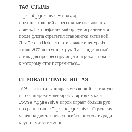
TAG-СТИЛЬ
Tight Aggressive – подход,
предполагающий агрессивные повышения
ставок. На префлопе выбор рук ограничен, а
после флопа стратегия становится активной.
Для Texas Hold’em это значит опен-рейз
около 20% доступных рук. Таг – идеальный
стиль для прогрессирующего игрока в покер,
к которому стоит стремиться…
ИГРОВАЯ СТРАТЕГИЯ LAG
LAG – это стиль, подразумевающий активную
игру с широким выбором стартовых карт.
Loose Aggressive игрок играет больше рук
по сравнению с Tight Aggressive. Стратегия
успешна для тех, кто способен рисковать ради
крупных достижений…