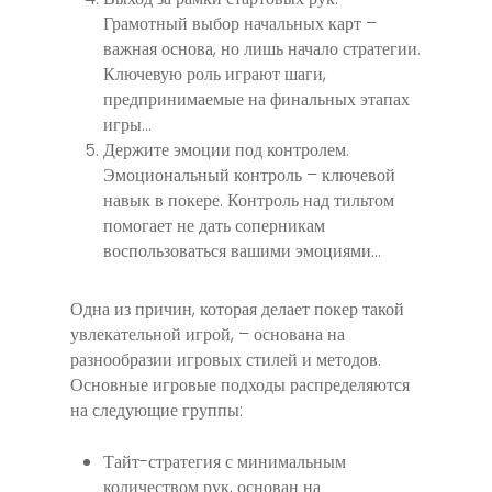
Грамотный выбор начальных карт –
важная основа, но лишь начало стратегии.
Ключевую роль играют шаги,
предпринимаемые на финальных этапах
игры…
Держите эмоции под контролем.
Эмоциональный контроль – ключевой
навык в покере. Контроль над тильтом
помогает не дать соперникам
воспользоваться вашими эмоциями…
Одна из причин, которая делает покер такой
увлекательной игрой, – основана на
разнообразии игровых стилей и методов.
Основные игровые подходы распределяются
на следующие группы:
Тайт-стратегия с минимальным
количеством рук, основан на