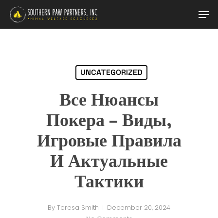
Skip
Men
to
main
content
UNCATEGORIZED
Все Нюансы
Покера – Виды,
Игровые Правила
И Актуальные
Тактики
By
Teresa Smith
December 20, 2024