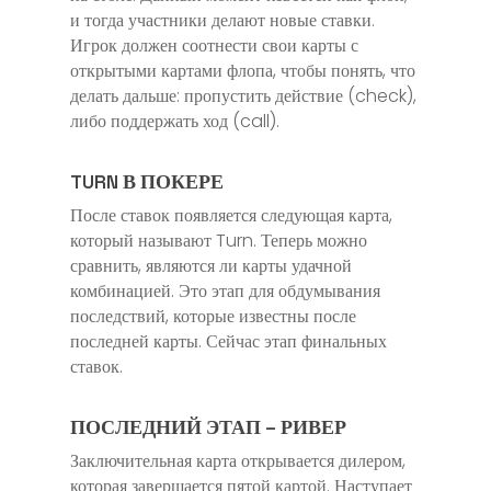
и тогда участники делают новые ставки.
Игрок должен соотнести свои карты с
открытыми картами флопа, чтобы понять, что
делать дальше: пропустить действие (check),
либо поддержать ход (call).
TURN В ПОКЕРЕ
После ставок появляется следующая карта,
который называют Turn. Теперь можно
сравнить, являются ли карты удачной
комбинацией. Это этап для обдумывания
последствий, которые известны после
последней карты. Сейчас этап финальных
ставок.
ПОСЛЕДНИЙ ЭТАП – РИВЕР
Заключительная карта открывается дилером,
которая завершается пятой картой. Наступает