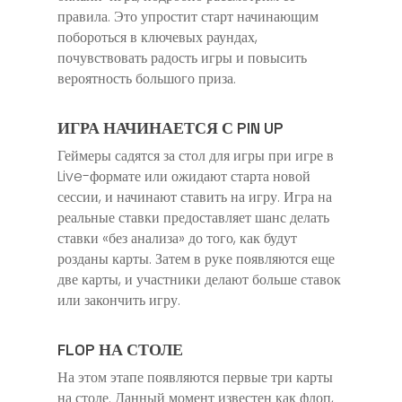
правила. Это упростит старт начинающим
побороться в ключевых раундах,
почувствовать радость игры и повысить
вероятность большого приза.
ИГРА НАЧИНАЕТСЯ С PIN UP
Геймеры садятся за стол для игры при игре в
Live-формате или ожидают старта новой
сессии, и начинают ставить на игру. Игра на
реальные ставки предоставляет шанс делать
ставки «без анализа» до того, как будут
розданы карты. Затем в руке появляются еще
две карты, и участники делают больше ставок
или закончить игру.
FLOP НА СТОЛЕ
На этом этапе появляются первые три карты
на столе. Данный момент известен как флоп,