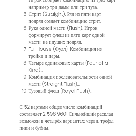
Игрок собирает комбинацию из трёх карт,
например три дамы или три туза.
Стрит (Straight). Ряд из пяти карт
подряд создаёт комбинацию стрит.
Рука одной масти (Flush). Игрок
формирует флеш из пяти карт одной
масти, не идущих подряд.
Full House (Фулл). Комбинация из
тройки и пары.
Четыре одинаковых карты (Four of a
Kind)…
Комбинация последовательности одной
масти (Straight Flush)…
Тузовый флеш (Royal Flush)…
С 52 картами общее число комбинаций
составляет 2 598 960! Сильнейший расклад
возможен в четырёх вариантах: черви, трефы,
пики и бубны.