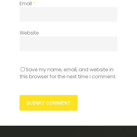
Email
*
Website
Save my name, email, and website in
this browser for the next time I comment.