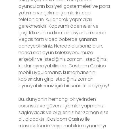
oyuncuların kasiyeri göstermeleri ve para
yatırma ve çekme işlemlerini cep
telefonlarını kullanarak yapmaları
gerekmesidir. Kapsamlı ödemeler ve
çeşitli kazanma kombinasyonları sunan
Vegas tarzı video pokerde şansınızı
deneyebilirsiniz. Nerede olursanız olun,
harika slot oyun koleksiyonumuza
erişebilir ve istediğiniz zaman, istediğiniz
kadar oynayabilirsiniz. Casibom Casino
mobil uygulamanız, kumarhanenin
kapısından girip istediğiniz zaman
oynayabilmeniz için bir sonraki en iyi şey!
Bu, dünyanın herhangi bir yerinden
sorunsuz ve güvenli işlemler yapmanızı
sağlayacak ve bilgileriniz her zaman size
ait olacaktır. Casibom Casino ile
masaüstünde veya mobilde oynamayı