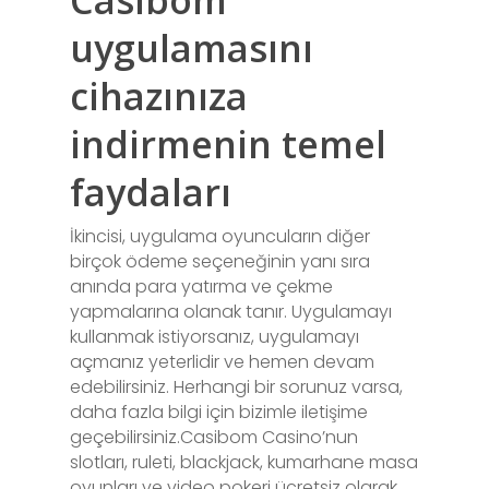
Casibom
uygulamasını
cihazınıza
indirmenin temel
faydaları
İkincisi, uygulama oyuncuların diğer
birçok ödeme seçeneğinin yanı sıra
anında para yatırma ve çekme
yapmalarına olanak tanır. Uygulamayı
kullanmak istiyorsanız, uygulamayı
açmanız yeterlidir ve hemen devam
edebilirsiniz. Herhangi bir sorunuz varsa,
daha fazla bilgi için bizimle iletişime
geçebilirsiniz.Casibom Casino’nun
slotları, ruleti, blackjack, kumarhane masa
oyunları ve video pokeri ücretsiz olarak