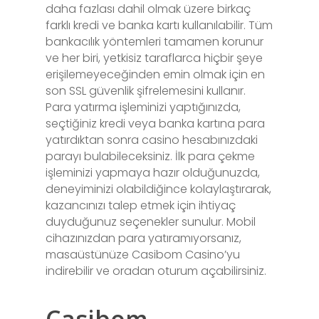
daha fazlası dahil olmak üzere birkaç
farklı kredi ve banka kartı kullanılabilir. Tüm
bankacılık yöntemleri tamamen korunur
ve her biri, yetkisiz taraflarca hiçbir şeye
erişilemeyeceğinden emin olmak için en
son SSL güvenlik şifrelemesini kullanır.
Para yatırma işleminizi yaptığınızda,
seçtiğiniz kredi veya banka kartına para
yatırdıktan sonra casino hesabınızdaki
parayı bulabileceksiniz. İlk para çekme
işleminizi yapmaya hazır olduğunuzda,
deneyiminizi olabildiğince kolaylaştırarak,
kazancınızı talep etmek için ihtiyaç
duyduğunuz seçenekler sunulur. Mobil
cihazınızdan para yatıramıyorsanız,
masaüstünüze Casibom Casino’yu
indirebilir ve oradan oturum açabilirsiniz.