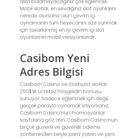
asla bulamayacağınız çok eğlenceli.
Mobil slotlar, en sevdiğiniz slot oyunlarını
nerede olursanız olun çevrim içi
oynamanın tüm heyecanını size sunmak
için tasarlanmış en iyi çevrim içi slot
oyunlarının mobil versiyonlarıdır.
Casibom Yeni
Adres Bilgisi
Casibom Casino ve Starburst slotları
250$’lık ücretsiz hoşgeldin bonusu
sunuyor. Sadece eğlenmek için değil,
gerçek parayla oynamak istiyorsanız,
Casibom Casino’nun Promosyonlar
sayfasına göz atın. Casibom Casino’nun
birçok güvenli ve güvenilir ödeme
yönteminden biriyle para yatırın ve yeni