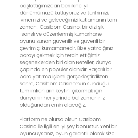
başlattığımızdan beri ikinci yıl
dönümümüzü kutluyoruz ve tarihimizi,
ivmemizi ve geleceğimizi kutlamanın tam
zamanı. Casibom Casino, bir dizi şık,
lisanslı ve düzenlenmiş kumarhane
oyunu sunan güvenilir ve güvenli bir
çevrimiçi kumarhanedir. Bize yatırdığınız
parayı çekmek için tercih ettiğimiz
seçeneklerden biri olan Neteller, dünya
çapında en popüler olanıdır. Başarılı bir
para yatırma işlemi gerçekleştirdikten
sonra, Casibom Casino’nun sunduğu
tüm imkanların keyfini çıkarmak için
dünyanın her yerinde bol zamanınız
olduğundan emin olacağız.
Platform ne olursa olsun Casibom
Casino ile ilgili en iyi şey bonustur. Yeni bir
oyuncuysanız, oyun garantili olarak size