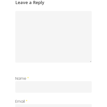
Leave a Reply
Name
*
Email
*