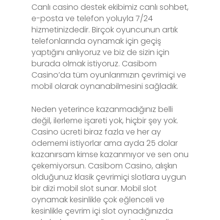
Canlı casino destek ekibimiz canlı sohbet,
e-posta ve telefon yoluyla 7/24
hizmetinizdedir. Birçok oyuncunun artık
telefonlarında oynamak için geçiş
yaptığını anlıyoruz ve biz de sizin için
burada olmak istiyoruz. Casibom
Casino’da tüm oyunlarımızın çevrimiçi ve
mobil olarak oynanabilmesini sağladık.
Neden yeterince kazanmadığınız belli
değil, ilerleme işareti yok, hiçbir şey yok.
Casino ücreti biraz fazla ve her ay
ödememi istiyorlar ama ayda 25 dolar
kazanırsam kimse kazanmıyor ve sen onu
çekemiyorsun. Casibom Casino, alışkın
olduğunuz klasik çevrimiçi slotlara uygun
bir dizi mobil slot sunar. Mobil slot
oynamak kesinlikle çok eğlenceli ve
kesinlikle çevrim içi slot oynadığınızda