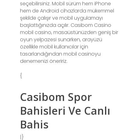
seçebilirsiniz. Mobil sürüm hem iPhone
hem de Android cihazlarda mükemmel
şekilde çalışır ve mobil uygulamayı
başlattığınızda açılır. Casibom Casino
mobil casino, masaüstünüzden geniş bir
oyun yelpazesi sunarken, arayüzü
özellikle mobil kullanıcılar için
tasarlandığından mobil casinoyu
denemenizi öneririz.
{
Casibom Spor
Bahisleri Ve Canlı
Bahis
|}