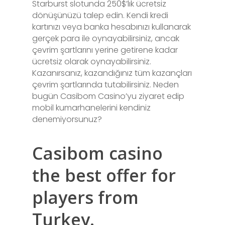
Starburst slotunda 250$’lık ücretsiz
dönüşünüzü talep edin. Kendi kredi
kartınızı veya banka hesabınızı kullanarak
gerçek para ile oynayabilirsiniz, ancak
çevrim şartlarını yerine getirene kadar
ücretsiz olarak oynayabilirsiniz.
Kazanırsanız, kazandığınız tüm kazançları
çevrim şartlarında tutabilirsiniz. Neden
bugün Casibom Casino’yu ziyaret edip
mobil kumarhanelerini kendiniz
denemiyorsunuz?
Casibom casino
the best offer for
players from
Turkey.