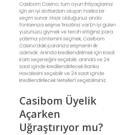
Casibom Casino, tüm oyun ihtiyaçlarınız
için en iyi slotlardan oluşan harika bir
seçim sunar. Hazır olduğunuz anda
fonlarınıza erişme fırsatınız var.En iyi gülen
yüzünüzü giymek ve tercih ettiğiniz para
yatırma yöntemini seçmek, Casibom
Casino’daki paranıza erişmenin ilk
adımıdır. Anında kredilendirilmek için Kredi
Kartı seçeneğini seçebilir, anında ve 24
saat içinde kredilendirilecek Banka
Havalesini seçebilir ve 24 saat içinde
kredilendirilecek Neteller’i seçebilirsiniz.
Casibom Üyelik
Açarken
Uğraştırıyor mu?