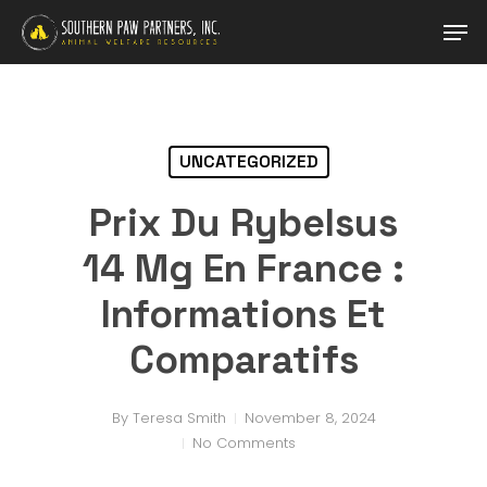
Skip
Men
to
main
Close
content
Menu
UNCATEGORIZED
Prix Du Rybelsus
14 Mg En France :
Informations Et
Comparatifs
By
Teresa Smith
November 8, 2024
No Comments