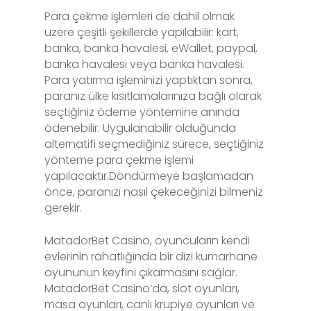
Para çekme işlemleri de dahil olmak
üzere çeşitli şekillerde yapılabilir: kart,
banka, banka havalesi, eWallet, paypal,
banka havalesi veya banka havalesi.
Para yatırma işleminizi yaptıktan sonra,
paranız ülke kısıtlamalarınıza bağlı olarak
seçtiğiniz ödeme yöntemine anında
ödenebilir. Uygulanabilir olduğunda
alternatifi seçmediğiniz sürece, seçtiğiniz
yönteme para çekme işlemi
yapılacaktır.Döndürmeye başlamadan
önce, paranızı nasıl çekeceğinizi bilmeniz
gerekir.
MatadorBet Casino, oyuncuların kendi
evlerinin rahatlığında bir dizi kumarhane
oyununun keyfini çıkarmasını sağlar.
MatadorBet Casino’da, slot oyunları,
masa oyunları, canlı krupiye oyunları ve