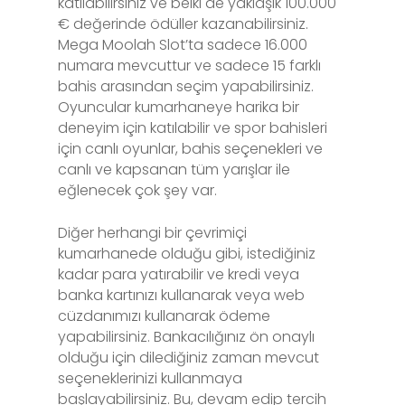
katılabilirsiniz ve belki de yaklaşık 100.000
€ değerinde ödüller kazanabilirsiniz.
Mega Moolah Slot’ta sadece 16.000
numara mevcuttur ve sadece 15 farklı
bahis arasından seçim yapabilirsiniz.
Oyuncular kumarhaneye harika bir
deneyim için katılabilir ve spor bahisleri
için canlı oyunlar, bahis seçenekleri ve
canlı ve kapsanan tüm yarışlar ile
eğlenecek çok şey var.
Diğer herhangi bir çevrimiçi
kumarhanede olduğu gibi, istediğiniz
kadar para yatırabilir ve kredi veya
banka kartınızı kullanarak veya web
cüzdanımızı kullanarak ödeme
yapabilirsiniz. Bankacılığınız ön onaylı
olduğu için dilediğiniz zaman mevcut
seçeneklerinizi kullanmaya
başlayabilirsiniz. Bu, devam edip tercih