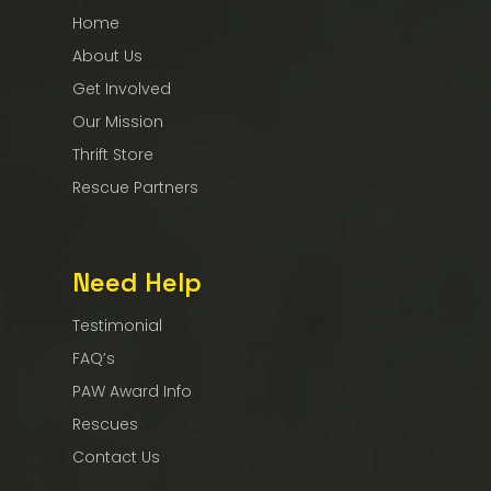
Home
About Us
Get Involved
Our Mission
Thrift Store
Rescue Partners
Need Help
Testimonial
FAQ’s
PAW Award Info
Rescues
Contact Us