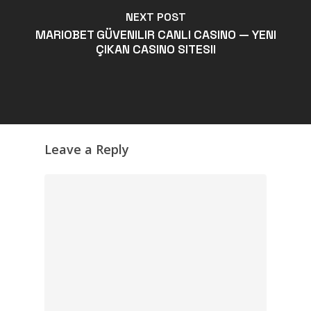
NEXT POST
MARIOBET GÜVENILIR CANLI CASINO — YENI
ÇIKAN CASINO SITESII
Leave a Reply