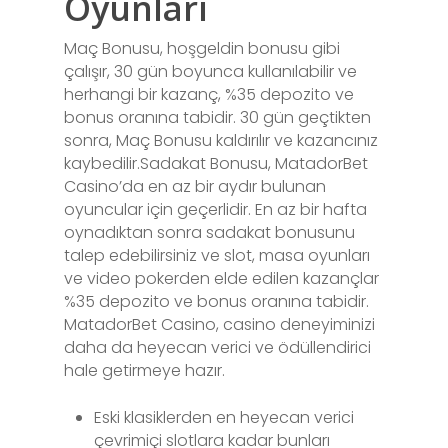
Oyunları
Maç Bonusu, hoşgeldin bonusu gibi
çalışır, 30 gün boyunca kullanılabilir ve
herhangi bir kazanç, %35 depozito ve
bonus oranına tabidir. 30 gün geçtikten
sonra, Maç Bonusu kaldırılır ve kazancınız
kaybedilir.Sadakat Bonusu, MatadorBet
Casino’da en az bir aydır bulunan
oyuncular için geçerlidir. En az bir hafta
oynadıktan sonra sadakat bonusunu
talep edebilirsiniz ve slot, masa oyunları
ve video pokerden elde edilen kazançlar
%35 depozito ve bonus oranına tabidir.
MatadorBet Casino, casino deneyiminizi
daha da heyecan verici ve ödüllendirici
hale getirmeye hazır.
Eski klasiklerden en heyecan verici
çevrimiçi slotlara kadar bunları