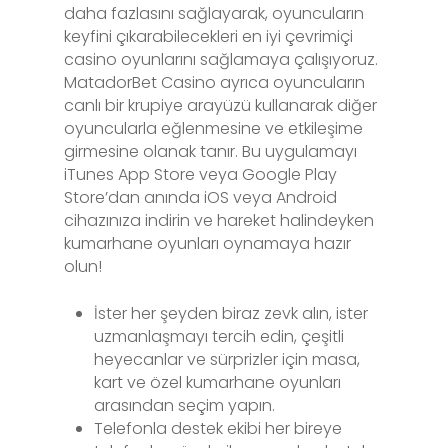
daha fazlasını sağlayarak, oyuncuların
keyfini çıkarabilecekleri en iyi çevrimiçi
casino oyunlarını sağlamaya çalışıyoruz.
MatadorBet Casino ayrıca oyuncuların
canlı bir krupiye arayüzü kullanarak diğer
oyuncularla eğlenmesine ve etkileşime
girmesine olanak tanır. Bu uygulamayı
iTunes App Store veya Google Play
Store’dan anında iOS veya Android
cihazınıza indirin ve hareket halindeyken
kumarhane oyunları oynamaya hazır
olun!
İster her şeyden biraz zevk alın, ister
uzmanlaşmayı tercih edin, çeşitli
heyecanlar ve sürprizler için masa,
kart ve özel kumarhane oyunları
arasından seçim yapın.
Telefonla destek ekibi her bireye