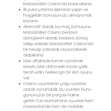
MatadorBet Casino’da bulacaksınız.
İlk para yatırma işleminizi yapın ve
hoşgeldin bonusunuzu almaya hak
kazanın.
Alternatif olarak, bu maç bonusunu
MatadorBet Casino bedava
dönüşlerini alarak, bedava dönüş
talep ederek, MatadorBet Casino’da
bir hesap yatırarak veya indirerek
alabilirsiniz.
İster alfabede kumar oynamak
isteyin, ister daha eski moda çarkı
tercih edin, herkes için bir slot oyunu
var.
Casino oyunlarının çoğu ücretsiz
olarak oynanabilir, bu yüzden bunu
gününüzün bir parçası haline
getirin.Tüm kumarhane oyunları hem
masaüstünde hem de mobilde