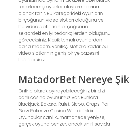
oyunlarında oynanmak üzere özel olarak
tasarlanmış oyunlar oluşturmalarına
olanak tanır. Bu kategorideki oyunların
birçoğunun video slotları olduğunu ve
bu video slotlarının birçoğunun
sektördeki en iyi tedarikçilerden olduğunu
göreceksiniz. Klasik temalı oyunlardan
daha modern, yenilikçi slotlara kadar bu
video slotlarının geniş bir yelpazesini
bulabilirsiniz.
MatadorBet Nereye Şika
Online olarak oynayabileceğiniz bir dizi
canlı casino oyunumuz var. Bunlara
Blackjack, Bakara, Rulet, Sicbo, Craps, Pai
Gow Poker ve Casino War dahildir.
Oyuncular canlı kumarhanede yeniyse,
gerçek oyuna benzer, ancak sınırlı sayıda