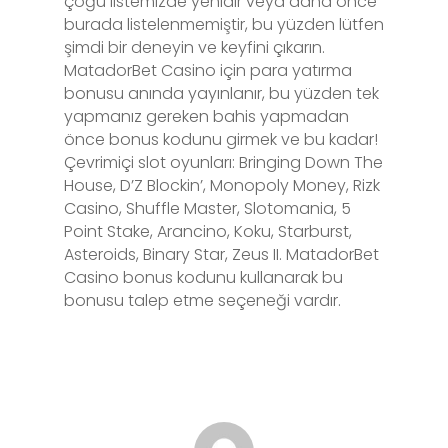
çoğu listemizde yenidir veya daha önce
burada listelenmemiştir, bu yüzden lütfen
şimdi bir deneyin ve keyfini çıkarın.
MatadorBet Casino için para yatırma
bonusu anında yayınlanır, bu yüzden tek
yapmanız gereken bahis yapmadan
önce bonus kodunu girmek ve bu kadar!
Çevrimiçi slot oyunları: Bringing Down The
House, D’Z Blockin’, Monopoly Money, Rizk
Casino, Shuffle Master, Slotomania, 5
Point Stake, Arancino, Koku, Starburst,
Asteroids, Binary Star, Zeus II. MatadorBet
Casino bonus kodunu kullanarak bu
bonusu talep etme seçeneği vardır.