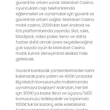
güvenli bir ortam sunar. Mariobet Casino,
oyuncuların cep telefonlarında
eğlenmeleri ve oynamaları için güvenli ve
güvenli bir ortam sağlar. Mariobet Casino
mobil casino, 2009’dan beri Android ve
iOS platformlarında yayında. Slot, rulet,
blackjack, video poker, keno ve daha
fazlası dahil olmak üzere seçebileceğiniz
çok sayıda oyun ile Mariobet Casino
mobil, kumar deneyiminizi eksiksiz hale
getirecek.
Güvenli bankacılık yöntemlerimizden birini
kullanarak para yatırın ve 400€’ya kadar
Big Match bonusunuzla maksimumda
oynamaya başlayın! Ardından, her biri
için 300€’ya kadar ikinci ve üçüncü %100
bonusunuzu tetikleyebilir ve toplamda
1000€’luk bir kazanç elde edebilirsiniz.