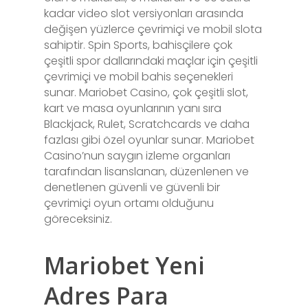
kadar video slot versiyonları arasında
değişen yüzlerce çevrimiçi ve mobil slota
sahiptir. Spin Sports, bahisçilere çok
çeşitli spor dallarındaki maçlar için çeşitli
çevrimiçi ve mobil bahis seçenekleri
sunar. Mariobet Casino, çok çeşitli slot,
kart ve masa oyunlarının yanı sıra
Blackjack, Rulet, Scratchcards ve daha
fazlası gibi özel oyunlar sunar. Mariobet
Casino’nun saygın izleme organları
tarafından lisanslanan, düzenlenen ve
denetlenen güvenli ve güvenli bir
çevrimiçi oyun ortamı olduğunu
göreceksiniz.
Mariobet Yeni
Adres Para