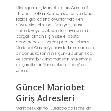
Microgaming, Marvel slotları, Game of
Thrones slotları, Batman slotları ve daha
fazlası gibi casino oyunlarındaki en
büyük isimleri sunar. Spin yarışması,
haftalık veya aylık spin turnuvalarının bir
parçası olmanız için size e-posta
gönderecektir. Gerçek para hesabınızı
Mariobet Casino’ya kaydettirerek anında
bir bonus kazanırsınız, çünkü bunun sıcak
ve samimi bir kumarhanenin mükemmel
bir işareti olduğunu kabul edeceğinizi
umarız.
Güncel Mariobet
Giriş Adresleri
Mariobet Casino, Curacao’da lisanslıdır