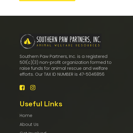
Southern Paw Partners, Inc. is a registered
501(c)(3) non-profit organization formed to
raise funds for animal rescue and welfare
efforts. Our TAX ID NUMBER is 47-5046856
Useful Links
Home
About Us