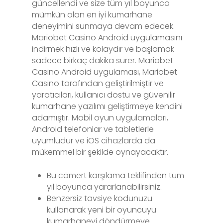
güncellendi ve size tüm yıl boyunca
mümkün olan en iyi kumarhane
deneyimini sunmaya devam edecek.
Mariobet Casino Android uygulamasını
indirmek hızlı ve kolaydır ve başlamak
sadece birkaç dakika sürer. Mariobet
Casino Android uygulaması, Mariobet
Casino tarafından geliştirilmiştir ve
yaratıcıları, kullanıcı dostu ve güvenilir
kumarhane yazılımı geliştirmeye kendini
adamıştır. Mobil oyun uygulamaları,
Android telefonlar ve tabletlerle
uyumludur ve iOS cihazlarda da
mükemmel bir şekilde oynayacaktır.
Bu cömert karşılama teklifinden tüm
yıl boyunca yararlanabilirsiniz.
Benzersiz tavsiye kodunuzu
kullanarak yeni bir oyuncuyu
kumarhaneyi döndürmeye