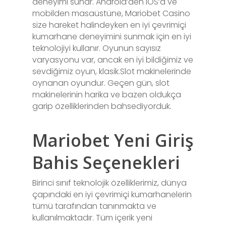
deneyimi sunar. Android’den iOS’a ve
mobilden masaüstüne, Mariobet Casino
size hareket halindeyken en iyi çevrimiçi
kumarhane deneyimini sunmak için en iyi
teknolojiyi kullanır. Oyunun sayısız
varyasyonu var, ancak en iyi bildiğimiz ve
sevdiğimiz oyun, klasik.Slot makinelerinde
oynanan oyundur. Geçen gün, slot
makinelerinin harika ve bazen oldukça
garip özelliklerinden bahsediyorduk.
Mariobet Yeni Giriş
Bahis Seçenekleri
Birinci sınıf teknolojik özelliklerimiz, dünya
çapındaki en iyi çevrimiçi kumarhanelerin
tümü tarafından tanınmakta ve
kullanılmaktadır. Tüm içerik yeni